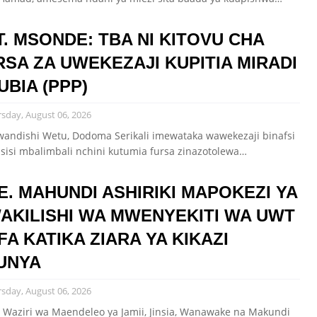
T. MSONDE: TBA NI KITOVU CHA
RSA ZA UWEKEZAJI KUPITIA MIRADI
UBIA (PPP)
sday, August 06, 2026
andishi Wetu, Dodoma Serikali imewataka wawekezaji binafsi
asisi mbalimbali nchini kutumia fursa zinazotolewa…
E. MAHUNDI ASHIRIKI MAPOKEZI YA
AKILISHI WA MWENYEKITI WA UWT
FA KATIKA ZIARA YA KIKAZI
UNYA
sday, August 06, 2026
 Waziri wa Maendeleo ya Jamii, Jinsia, Wanawake na Makundi