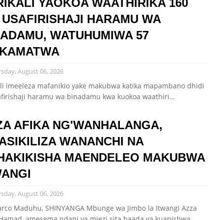
RIKALI YAOKOA WAATHIRIKA 160
 USAFIRISHAJI HARAMU WA
NADAMU, WATUHUMIWA 57
KAMATWA
sday, August 06, 2026
ali imeeleza mafanikio yake makubwa katika mapambano dhidi
afirishaji haramu wa binadamu kwa kuokoa waathiri…
ZA AFIKA NG'WANHALANGA,
ASIKILIZA WANANCHI NA
HAKIKISHA MAENDELEO MAKUBWA
WANGI
sday, August 06, 2026
rco Maduhu, SHINYANGA Mbunge wa Jimbo la Itwangi Azza
l Hamad, amesema ndani ya miezi sita baada ya kuapishwa…