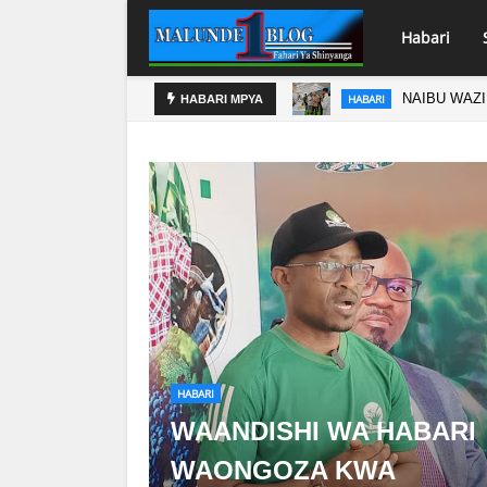
Habari
NAIBU WAZ
HABARI
HABARI MPYA
HABARI
WAANDISHI WA HABARI
WAONGOZA KWA