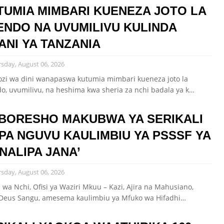
TUMIA MIMBARI KUENEZA JOTO LA
ENDO NA UVUMILIVU KULINDA
ANI YA TANZANIA
sday, August 06, 2026
ozi wa dini wanapaswa kutumia mimbari kueneza joto la
o, uvumilivu, na heshima kwa sheria za nchi badala ya k…
BORESHO MAKUBWA YA SERIKALI
IPA NGUVU KAULIMBIU YA PSSSF YA
NALIPA JANA’
sday, August 06, 2026
 wa Nchi, Ofisi ya Waziri Mkuu – Kazi, Ajira na Mahusiano,
Deus Sangu, amesema kaulimbiu ya Mfuko wa Hifadhi…