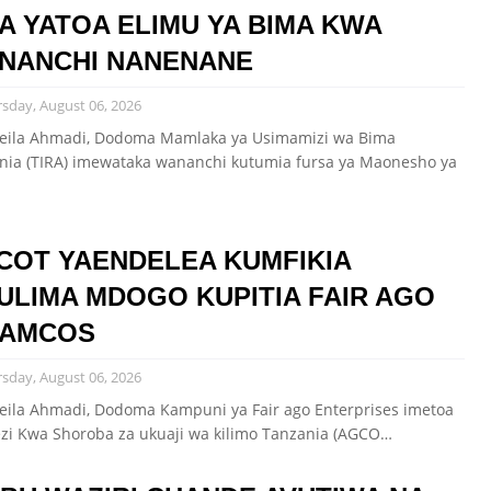
RA YATOA ELIMU YA BIMA KWA
NANCHI NANENANE
sday, August 06, 2026
eila Ahmadi, Dodoma Mamlaka ya Usimamizi wa Bima
nia (TIRA) imewataka wananchi kutumia fursa ya Maonesho ya
COT YAENDELEA KUMFIKIA
ULIMA MDOGO KUPITIA FAIR AGO
 AMCOS
sday, August 06, 2026
eila Ahmadi, Dodoma Kampuni ya Fair ago Enterprises imetoa
zi Kwa Shoroba za ukuaji wa kilimo Tanzania (AGCO…