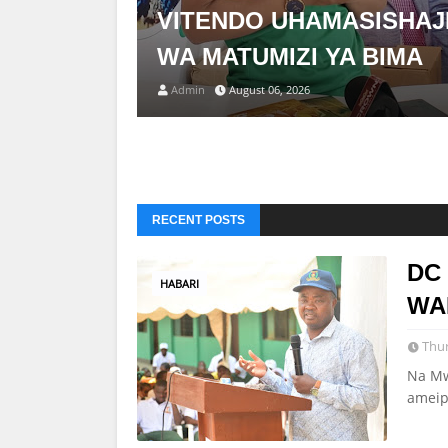
VITENDO UHAMASISHAJ
WA MATUMIZI YA BIMA
Admin
August 06, 2026
RECENT POSTS
DC
HABARI
WA
Thur
Na Mw
ameip