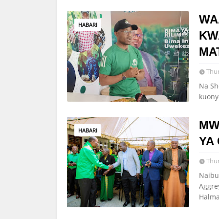
WA
HABARI
KW
MA
Thur
Na Sh
kuony
MW
HABARI
YA
Thur
Naibu
Aggre
Halm