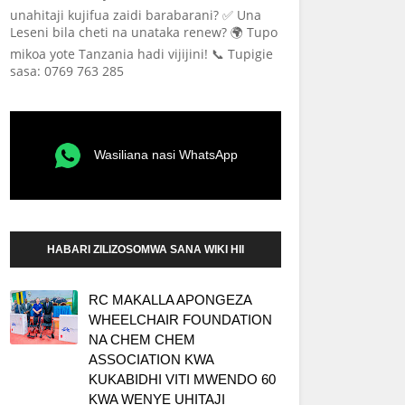
unahitaji kujifua zaidi barabarani? ✅ Una
Leseni bila cheti na unataka renew? 🌍 Tupo
mikoa yote Tanzania hadi vijijini! 📞 Tupigie
sasa: 0769 763 285
Wasiliana nasi WhatsApp
HABARI ZILIZOSOMWA SANA WIKI HII
RC MAKALLA APONGEZA
WHEELCHAIR FOUNDATION
NA CHEM CHEM
ASSOCIATION KWA
KUKABIDHI VITI MWENDO 60
KWA WENYE UHITAJI