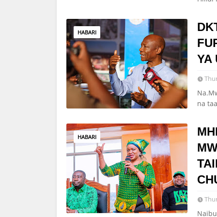
DK
HABARI
FU
YA 
Thur
Na.Mw
na ta
MH
HABARI
MW
TAI
CH
Thur
Naibu