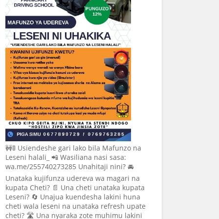
🚧🚦 Usiendeshe gari lako bila Mafunzo na
Leseni halali_ 📲 Wasiliana nasi sasa:
wa.me/255740273285 Unahitaji nini? 🚘
Unataka kujifunza udereva wa magari na
kupata Cheti? 📄 Una cheti unataka kupata
Leseni? 🔄 Unajua kuendesha lakini huna
cheti wala leseni na unataka refresh upate
cheti? 🛣️ Una nyaraka zote muhimu lakini