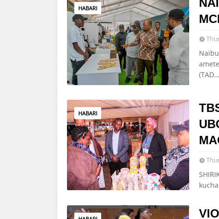
NA
HABARI
MC
Thur
Naibu
amete
(TAD
TB
HABARI
UB
MA
Thur
SHIRI
kucha
VI
HABARI