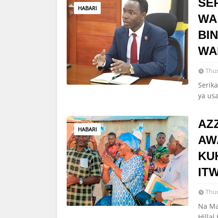
SE
HABARI
WA
BI
WA
Thur
Serik
ya us
AZ
HABARI
AW
KU
IT
Thur
Na Ma
Hilla