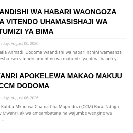
ANDISHI WA HABARI WAONGOZA
A VITENDO UHAMASISHAJI WA
TUMIZI YA BIMA
sday, August 06, 2026
eila Ahmadi, Dodoma Waandishi wa habari nchini wameanza
esha kwa vitendo umuhimu wa matumizi ya bima, baada y…
ANRI APOKELEWA MAKAO MAKUU
 CCM DODOMA
sday, August 06, 2026
 Katibu Mkuu wa Chama Cha Mapinduzi (CCM) Bara, Ndugu
y Mwanri, akiwa ameambatana na wajumbe wengine wa
a…