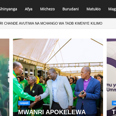
Shinyanga
Afya
Michezo
Burudani
Matukio
Mag
IRI CHANDE AVUTIWA NA MCHANGO WA TADB KWENYE KILIMO
HABARI
H
MWANRI APOKELEWA
T