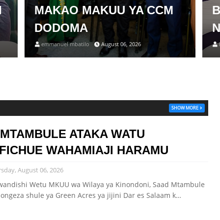
I
MAKAO MAKUU YA CCM
B
DODOMA
emmanuel mbatilo
August 06, 2026
SHOW MORE
 MTAMBULE ATAKA WATU
FICHUE WAHAMIAJI HARAMU
sday, August 06, 2026
andishi Wetu MKUU wa Wilaya ya Kinondoni, Saad Mtambule
ongeza shule ya Green Acres ya jijini Dar es Salaam k…