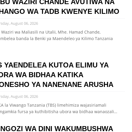
IBU WAZIRI CHANDE AVUTIWA NA
HANGO WA TADB KWENYE KILIMO
sday, August 06, 2026
 Waziri wa Maliasili na Utalii, Mhe. Hamad Chande,
mbelea banda la Benki ya Maendeleo ya Kilimo Tanzania
…
S YAENDELEA KUTOA ELIMU YA
ORA WA BIDHAA KATIKA
ONESHO YA NANENANE ARUSHA
sday, August 06, 2026
KA la Viwango Tanzania (TBS) limehimiza wajasiriamali
ngamkia fursa ya kuthibitisha ubora wa bidhaa wanaozali…
ONGOZI WA DINI WAKUMBUSHWA