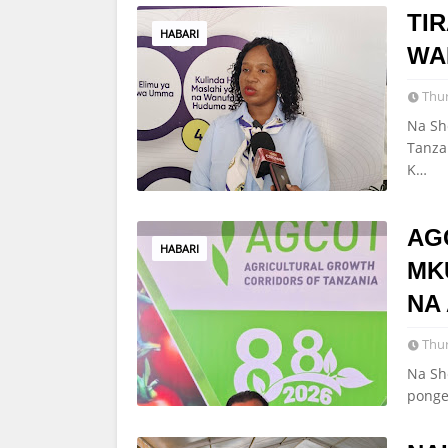
TI
HABARI
WA
Thur
Na Sh
Tanza
K…
AG
HABARI
MK
NA
Thur
Na Sh
ponge