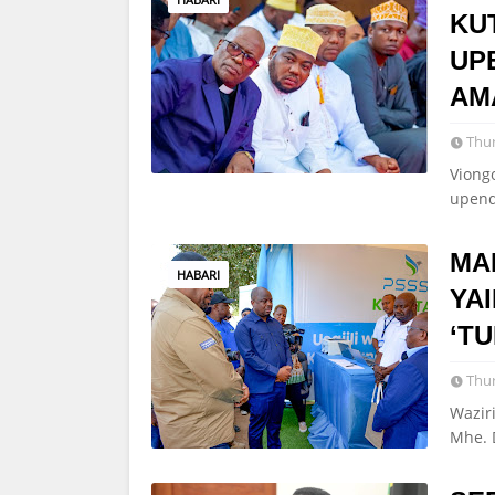
KU
UP
AM
Thur
Viong
upend
MA
HABARI
YA
‘TU
Thur
Waziri
Mhe. 