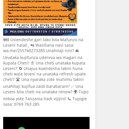
🚧🚦 Usiendeshe gari lako bila Mafunzo na
Leseni halali_ 📲 Wasiliana nasi sasa:
wa.me/255740273285 Unahitaji nini? 🚘
Unataka kujifunza udereva wa magari na
kupata Cheti? 📄 Una cheti unataka kupata
Leseni? 🔄 Unajua kuendesha lakini huna
cheti wala leseni na unataka refresh upate
cheti? 🛣️ Una nyaraka zote muhimu lakini
unahitaji kujifua zaidi barabarani? ✅ Una
Leseni bila cheti na unataka renew? 🌍 Tupo
mikoa yote Tanzania hadi vijijini! 📞 Tupigie
sasa: 0769 763 285