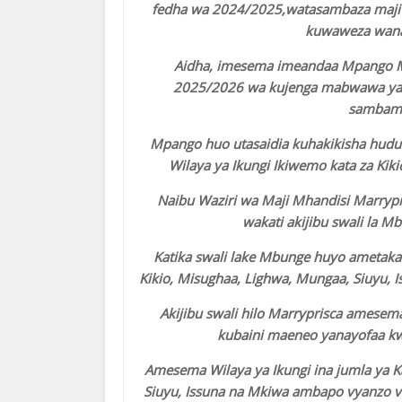
fedha wa 2024/2025,watasambaza maji ka
kuwaweza wanan
Aidha, imesema imeandaa Mpango M
2025/2026 wa kujenga mabwawa ya k
sambamba
Mpango huo utasaidia kuhakikisha huduma
Wilaya ya Ikungi Ikiwemo kata za Kik
Naibu Waziri wa Maji Mhandisi Marryp
wakati akijibu swali la M
Katika swali lake Mbunge huyo ametaka k
Kikio, Misughaa, Lighwa, Mungaa, Siuyu, 
Akijibu swali hilo Marryprisca amesem
kubaini maeneo yanayofaa kwa
Amesema Wilaya ya Ikungi ina jumla ya K
Siuyu, Issuna na Mkiwa ambapo vyanzo viku