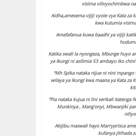
visima vilivyochimbwa n
Aidha,amesema vijiji vyote vya Kata za
kwa kutumia visima 
Amefafanua kuwa baadhi ya vijiji kati
huduma 
Katika swali la nyongeza, Mbunge huyo am
ya Ikungi ni asilimia 53 ambayo iko ch
“Mh Spika nataka nijue ni nini mpango
wilaya ya Ikungi kwa maana ya Kata za Kiki
ki
“Pia nataka kujua ni lini serikali itatenga
Munkinya , Mang’onyi, Mbwanjiki pam
niliy
Akijibu maswali hayo Marryprisca a
kufanya jitihada 