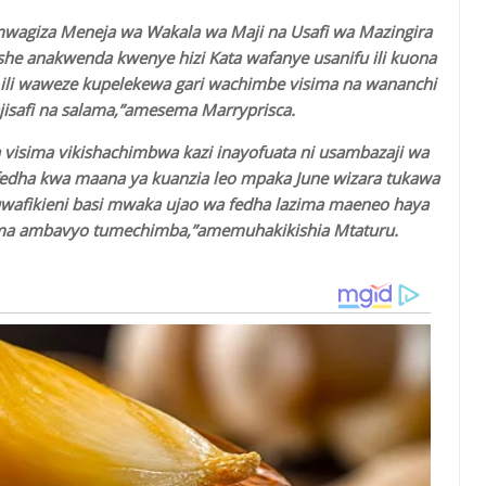
wagiza Meneja wa Wakala wa Maji na Usafi wa Mazingira
she anakwenda kwenye hizi Kata wafanye usanifu ili kuona
i ili waweze kupelekewa gari wachimbe visima na wananchi
safi na salama,”amesema Marryprisca.
visima vikishachimbwa kazi inayofuata ni usambazaji wa
edha kwa maana ya kuanzia leo mpaka June wizara tukawa
uwafikieni basi mwaka ujao wa fedha lazima maeneo haya
isima ambavyo tumechimba,”amemuhakikishia Mtaturu.