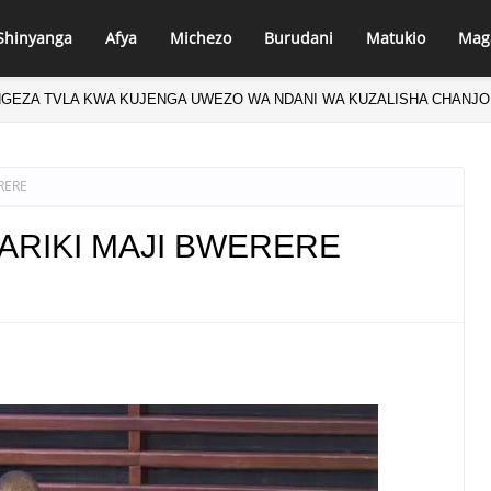
Shinyanga
Afya
Michezo
Burudani
Matukio
Mag
NGEZA TVLA KWA KUJENGA UWEZO WA NDANI WA KUZALISHA CHANJO
RERE
ARIKI MAJI BWERERE