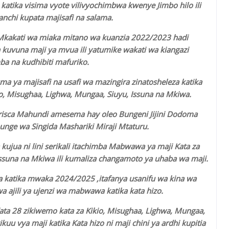
tika visima vyote vilivyochimbwa kwenye Jimbo hilo ili
chi kupata majisafi na salama.
kakati wa miaka mitano wa kuanzia 2022/2023 hadi
uvuna maji ya mvua ili yatumike wakati wa kiangazi
 na kudhibiti mafuriko.
 ya majisafi na usafi wa mazingira zinatosheleza katika
io, Misughaa, Lighwa, Mungaa, Siuyu, Issuna na Mkiwa.
risca Mahundi amesema hay oleo Bungeni Jijini Dodoma
bunge wa Singida Mashariki Miraji Mtaturu.
ujua ni lini serikali itachimba Mabwawa ya maji Kata za
Issuna na Mkiwa ili kumaliza changamoto ya uhaba wa maji.
a katika mwaka 2024/2025 ,itafanya usanifu wa kina wa
 ajili ya ujenzi wa mabwawa katika kata hizo.
ata 28 zikiwemo kata za Kikio, Misughaa, Lighwa, Mungaa,
u vya maji katika Kata hizo ni maji chini ya ardhi kupitia