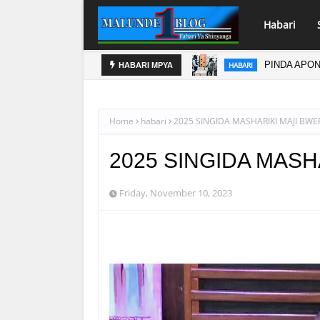
Habari
PINDA APO
HABARI
HABARI MPYA
Home
habari
2025 SINGIDA MASHARIKI MAJI BWE
2025 SINGIDA MASH
Friday, November 10, 2023