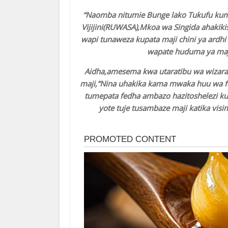
“Naomba nitumie Bunge lako Tukufu kum
Vijijini(RUWASA),Mkoa wa Singida ahakiki
wapi tunaweza kupata maji chini ya ardh
wapate huduma ya maji
Aidha,amesema kwa utaratibu wa wizara 
maji,“Nina uhakika kama mwaka huu wa f
tumepata fedha ambazo hazitoshelezi k
yote tuje tusambaze maji katika v