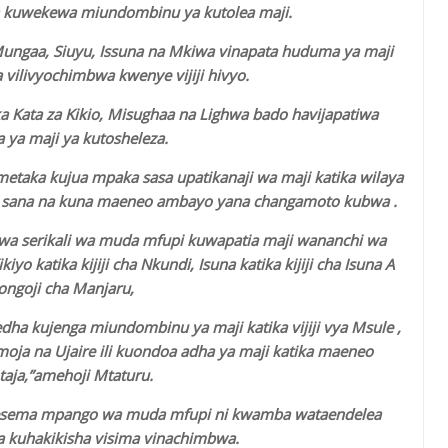
a kuwekewa miundombinu ya kutolea maji.
 Mungaa, Siuyu, Issuna na Mkiwa vinapata huduma ya maji
vilivyochimbwa kwenye vijiji hivyo.
ka Kata za Kikio, Misughaa na Lighwa bado havijapatiwa
ya maji ya kutosheleza.
etaka kujua mpaka sasa upatikanaji wa maji katika wilaya
ini sana na kuna maeneo ambayo yana changamoto kubwa .
 wa serikali wa muda mfupi kuwapatia maji wananchi wa
yo katika kijiji cha Nkundi, Isuna katika kijiji cha Isuna A
tongoji cha Manjaru,
 fedha kujenga miundombinu ya maji katika vijiji vya Msule ,
oja na Ujaire ili kuondoa adha ya maji katika maeneo
otaja,”amehoji Mtaturu.
mesema mpango wa muda mfupi ni kwamba wataendelea
za kuhakikisha visima vinachimbwa.