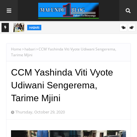
MAGAZETINI
A WA
HAYA HAPA MAGAZETI YA LEO JUMAMOSI AGOSTI 8, 2026
Home
habari
CCM Yashinda Viti Vyote Udiwani Sengerema,
Tarime Mjini
CCM Yashinda Viti Vyote
Udiwani Sengerema,
Tarime Mjini
Thursday, October 29, 2020