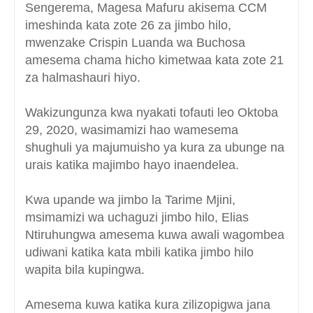
Sengerema, Magesa Mafuru akisema CCM
imeshinda kata zote 26 za jimbo hilo,
mwenzake Crispin Luanda wa Buchosa
amesema chama hicho kimetwaa kata zote 21
za halmashauri hiyo.
Wakizungunza kwa nyakati tofauti leo Oktoba
29, 2020, wasimamizi hao wamesema
shughuli ya majumuisho ya kura za ubunge na
urais katika majimbo hayo inaendelea.
Kwa upande wa jimbo la Tarime Mjini,
msimamizi wa uchaguzi jimbo hilo, Elias
Ntiruhungwa amesema kuwa awali wagombea
udiwani katika kata mbili katika jimbo hilo
wapita bila kupingwa.
Amesema kuwa katika kura zilizopigwa jana