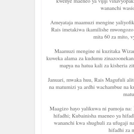
kwenye maeneo ya vijiji vinavyopak
wananchi wasi
Ameyataja maamuzi mengine yaliyofi
Rais imetakiwa ikamilishe mwongozo u
mita 60 za mito, v
Maamuzi mengine ni kuzitaka Wizara 
kuweka alama za kudumu zinazoonekan
mapya na hatua kali za kisheria z
Januari, mwaka huu, Rais Magufuli al
na matumizi ya ardhi wachambue na ku
matu
Maagizo hayo yalikuwa ni pamoja na: K
hifadhi; Kubainisha maeneo ya hifa
wananchi kwa shughuli za ufugaji na
hifadhi za 