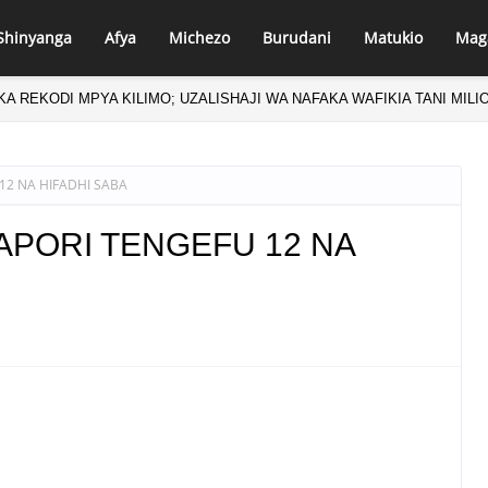
Shinyanga
Afya
Michezo
Burudani
Matukio
Mag
KA REKODI MPYA KILIMO; UZALISHAJI WA NAFAKA WAFIKIA TANI MILIO
12 NA HIFADHI SABA
APORI TENGEFU 12 NA