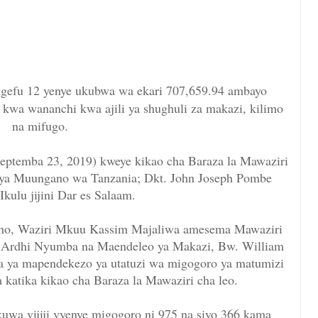
engefu 12 yenye ukubwa wa ekari 707,659.94 ambayo
kwa wananchi kwa ajili ya shughuli za makazi, kilimo
na mifugo.
eptemba 23, 2019) kweye kikao cha Baraza la Mawaziri
 ya Muungano wa Tanzania; Dkt. John Joseph Pombe
Ikulu jijini Dar es Salaam.
hicho, Waziri Mkuu Kassim Majaliwa amesema Mawaziri
 Ardhi Nyumba na Maendeleo ya Makazi, Bw. William
a ya mapendekezo ya utatuzi wa migogoro ya matumizi
a katika kikao cha Baraza la Mawaziri cha leo.
uwa vijiji vyenye migogoro ni 975 na siyo 366 kama