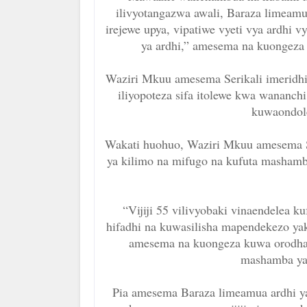
ilivyotangazwa awali, Baraza limeamua
irejewe upya, vipatiwe vyeti vya ardhi 
ya ardhi,” amesema na kuongeza k
Waziri Mkuu amesema Serikali imeridhi
iliyopoteza sifa itolewe kwa wananchi
kuwaondole
Wakati huohuo, Waziri Mkuu amesema Ser
ya kilimo na mifugo na kufuta mashamb
“Vijiji 55 vilivyobaki vinaendelea k
hifadhi na kuwasilisha mapendekezo yak
amesema na kuongeza kuwa orodha y
mashamba yal
Pia amesema Baraza limeamua ardhi ya