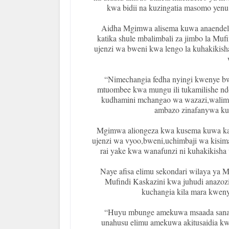
kwa bidii na kuzingatia masomo yenu
Aidha Mgimwa alisema kuwa anaendele
katika shule mbalimbali za jimbo la Muf
ujenzi wa bweni kwa lengo la kuhakikish
“Nimechangia fedha nyingi kwenye bw
mtuombee kwa mungu ili tukamilishe ndo
kudhamini mchangao wa wazazi,walimu
ambazo zinafanywa ku
Mgimwa aliongeza kwa kusema kuwa kati
ujenzi wa vyoo,bweni,uchimbaji wa kisim
rai yake kwa wanafunzi ni kuhakikisha 
Naye afisa elimu sekondari wilaya ya 
Mufindi Kaskazini kwa juhudi anazozi
kuchangia kila mara kwenye
“Huyu mbunge amekuwa msaada sana 
unahusu elimu amekuwa akitusaidia kwa