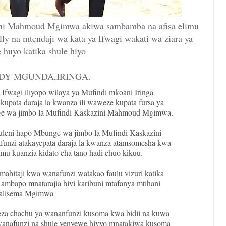
ini Mahmoud Mgimwa akiwa sambamba na afisa elimu
ly na mtendaji wa kata ya Ifwagi wakati wa ziara ya
huyo katika shule hiyo
DY MGUNDA,IRINGA.
 Ifwagi iliyopo wilaya ya Mufindi mkoani Iringa
pata daraja la kwanza ili waweze kupata fursa ya
ge wa jimbo la Mufindi Kaskazini Mahmoud Mgimwa.
uleni hapo Mbunge wa jimbo la Mufindi Kaskazini
zi atakayepata daraja la kwanza atamsomesha kwa
imu kuanzia kidato cha tano hadi chuo kikuu.
mahitaji kwa wanafunzi watakao faulu vizuri katika
ambapo mnatarajia hivi karibuni mtafanya mtihani
alisema Mgimwa
za chachu ya wananfunzi kusoma kwa bidii na kuwa
wanafunzi na shule yenyewe hivyo mnatakiwa kusoma