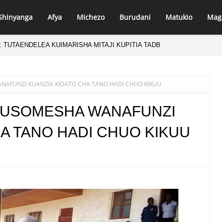
Shinyanga
Afya
Michezo
Burudani
Matukio
Mag
: TUTAENDELEA KUIMARISHA MITAJI KUPITIA TADB
FUNZI KUANZIA KIDATO CHA TANO HADI CHUO KIKUU
USOMESHA WANAFUNZI
HA TANO HADI CHUO KIKUU