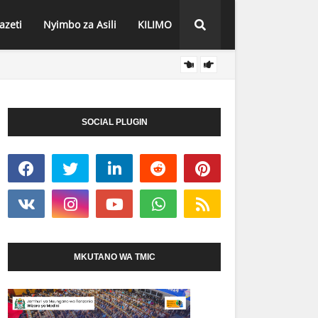
azeti
Nyimbo za Asili
KILIMO
HABARI
TPDC YARIDHI
SOCIAL PLUGIN
MKUTANO WA TMIC