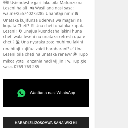
🚧🚦 Usiendeshe gari lako bila Mafunzo na
Leseni halali_ 📲 Wasiliana nasi sasa:
wa.me/255740273285 Unahitaji nini? 🚘
Unataka kujifunza udereva wa magari na
kupata Cheti? 📄 Una cheti unataka kupata
Leseni? 🔄 Unajua kuendesha lakini huna
cheti wala leseni na unataka refresh upate
cheti? 🛣️ Una nyaraka zote muhimu lakini
unahitaji kujifua zaidi barabarani? ✅ Una
Leseni bila cheti na unataka renew? 🌍 Tupo
mikoa yote Tanzania hadi vijijini! 📞 Tupigie
sasa: 0769 763 285
Wasiliana nasi WhatsApp
HABARI ZILIZOSOMWA SANA WIKI HII