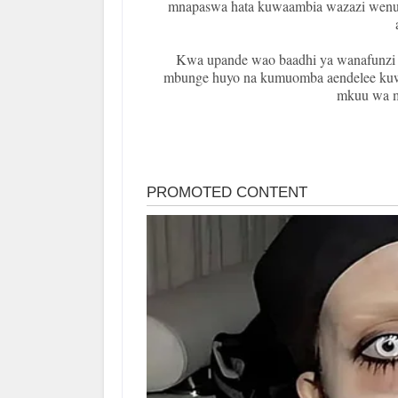
mnapaswa hata kuwaambia wazazi wenu
Kwa upande wao baadhi ya wanafunzi w
mbunge huyo na kumuomba aendelee kuwa
mkuu wa 