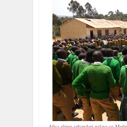
A
fisa elimu sekondari wilaya ya Mufi