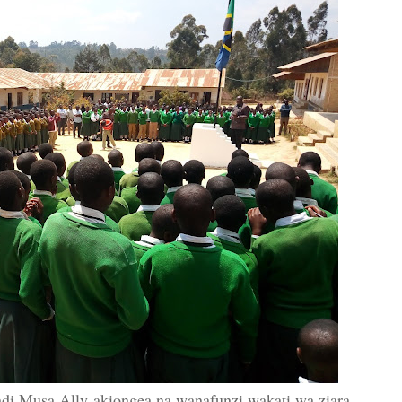
ndi Musa Ally
akiongea na wanafunzi wakati wa ziara