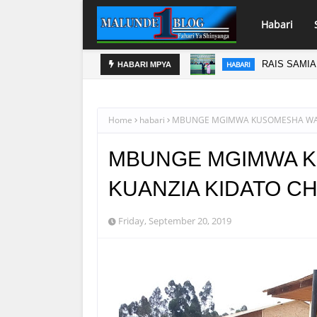
Habari
OKO
RAIS SAMIA
HABARI
HABARI MPYA
Home
habari
MBUNGE MGIMWA KUSOMESHA WANA
MBUNGE MGIMWA K
KUANZIA KIDATO C
Friday, September 20, 2019