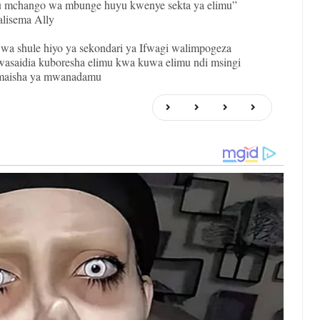
 mchango wa mbunge huyu kwenye sekta ya elimu”
alisema Ally
a shule hiyo ya sekondari ya Ifwagi walimpogeza
saidia kuboresha elimu kwa kuwa elimu ndi msingi
maisha ya mwanadamu