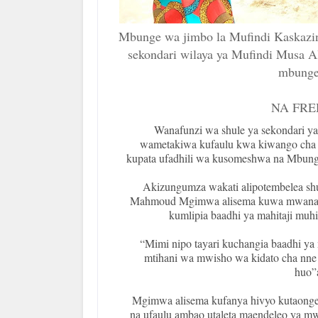
Mbunge wa jimbo la Mufindi Kaskaz
sekondari wilaya ya Mufindi Musa Al
mbunge 
NA FRE
Wanafunzi wa shule ya sekondari ya
wametakiwa kufaulu kwa kiwango cha ku
kupata ufadhili wa kusomeshwa na Mbun
Akizungumza wakati alipotembelea sh
Mahmoud Mgimwa alisema kuwa mwanafun
kumlipia baadhi ya mahitaji muh
“Mimi nipo tayari kuchangia baadhi ya 
mtihani wa mwisho wa kidato cha nne 
huo”
Mgimwa alisema kufanya hivyo kutaonge
na ufaulu ambao utaleta maendeleo ya m