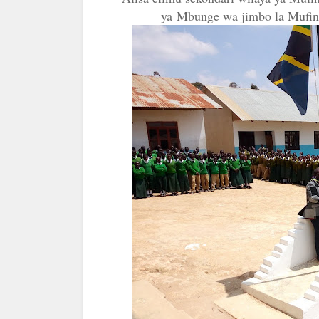
ya
Mbunge wa jimbo la Mufi