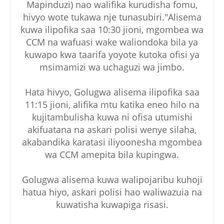
Mapinduzi) nao walifika kurudisha fomu,
hivyo wote tukawa nje tunasubiri."Alisema
kuwa ilipofika saa 10:30 jioni, mgombea wa
CCM na wafuasi wake waliondoka bila ya
kuwapo kwa taarifa yoyote kutoka ofisi ya
msimamizi wa uchaguzi wa jimbo.
Hata hivyo, Golugwa alisema ilipofika saa
11:15 jioni, alifika mtu katika eneo hilo na
kujitambulisha kuwa ni ofisa utumishi
akifuatana na askari polisi wenye silaha,
akabandika karatasi iliyoonesha mgombea
wa CCM amepita bila kupingwa.
Golugwa alisema kuwa walipojaribu kuhoji
hatua hiyo, askari polisi hao waliwazuia na
kuwatisha kuwapiga risasi.