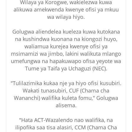
Wilaya ya Korogwe, wakielezwa kuwa
alikuwa amekwenda kwenye ofisi ya mkuu
wa wilaya hiyo.
Golugwa aliendelea kueleza kuwa kutokana
na kushindwa kuonana na kiongozi huyo,
waliamua kurejea kwenye ofisi ya
msimamizi wa jimbo, lakini walikuta mlango
umefungwa na hapakuwapo ofisa yeyote wa
Tume ya Taifa ya Uchaguzi (NEC).
"Tulilazimika kukaa nje ya hiyo ofisi kusubiri.
Wakati tunasubiri, CUF (Chama cha
Wananchi) walifika kuleta fomu," Golugwa
alisema.
"Hata ACT-Wazalendo nao walifika, na
ilipofika saa tisa alasiri, CCM (Chama Cha