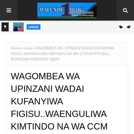
HABARI
NAFAKA
RAIS DKT. SAMIA AFUNGA RASMI MAONESHO YA NANE NANE
DODOMA
Home
siasa
WAGOMBEA WA UPINZANI WADAI KUFANYIWA
FIGISU..WAENGULIWA KIMTINDO NA WA CCM KUPITA BILA
KUPINGWA KOROGWE VIJIJINI
WAGOMBEA WA
UPINZANI WADAI
KUFANYIWA
FIGISU..WAENGULIWA
KIMTINDO NA WA CCM