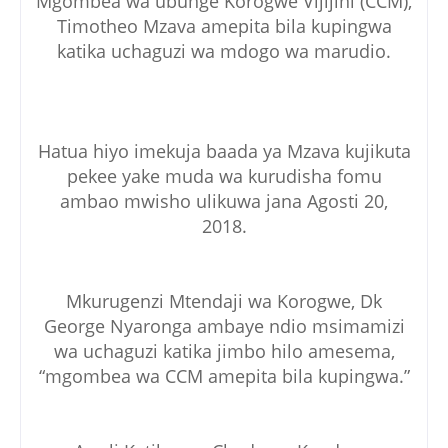
Mgombea wa ubunge Korogwe Vijijini (CCM),
Timotheo Mzava amepita bila kupingwa
katika uchaguzi wa mdogo wa marudio.
Hatua hiyo imekuja baada ya Mzava kujikuta
pekee yake muda wa kurudisha fomu
ambao mwisho ulikuwa jana Agosti 20,
2018.
Mkurugenzi Mtendaji wa Korogwe, Dk
George Nyaronga ambaye ndio msimamizi
wa uchaguzi katika jimbo hilo amesema,
“mgombea wa CCM amepita bila kupingwa.”