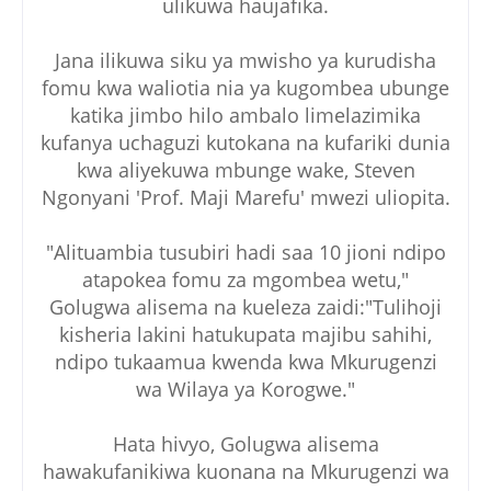
ulikuwa haujafika.
Jana ilikuwa siku ya mwisho ya kurudisha
fomu kwa waliotia nia ya kugombea ubunge
katika jimbo hilo ambalo limelazimika
kufanya uchaguzi kutokana na kufariki dunia
kwa aliyekuwa mbunge wake, Steven
Ngonyani 'Prof. Maji Marefu' mwezi uliopita.
"Alituambia tusubiri hadi saa 10 jioni ndipo
atapokea fomu za mgombea wetu,"
Golugwa alisema na kueleza zaidi:"Tulihoji
kisheria lakini hatukupata majibu sahihi,
ndipo tukaamua kwenda kwa Mkurugenzi
wa Wilaya ya Korogwe."
Hata hivyo, Golugwa alisema
hawakufanikiwa kuonana na Mkurugenzi wa