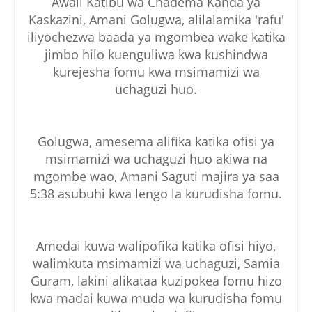
Awali Katibu wa Chadema Kanda ya
Kaskazini, Amani Golugwa, alilalamika 'rafu'
iliyochezwa baada ya mgombea wake katika
jimbo hilo kuenguliwa kwa kushindwa
kurejesha fomu kwa msimamizi wa
uchaguzi huo.
Golugwa, amesema alifika katika ofisi ya
msimamizi wa uchaguzi huo akiwa na
mgombe wao, Amani Saguti majira ya saa
5:38 asubuhi kwa lengo la kurudisha fomu.
Amedai kuwa walipofika katika ofisi hiyo,
walimkuta msimamizi wa uchaguzi, Samia
Guram, lakini alikataa kuzipokea fomu hizo
kwa madai kuwa muda wa kurudisha fomu