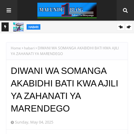
HABARI
U
SAMIA AANIKA REKODI MPYA KILIMO; UZALISHAJI WA NAFAKA
WAFIKIA TANI MILIONI 13.9
Home
habari
DIWANI WA SOMANGA AKABIDHI BATI KWA AJILI
YA ZAHANATI YA MARENDEGO
DIWANI WA SOMANGA
AKABIDHI BATI KWA AJILI
YA ZAHANATI YA
MARENDEGO
Sunday, May 04, 2025