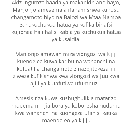
Akizungumza baada ya makabidhiano hayo,
Manjonjo amesema alifahamishwa kuhusu
changamoto hiyo na Balozi wa Mtaa Namba
3, nakuchukua hatua ya kufika binafsi
kujionea hali halisi kabla ya kuchukua hatua
ya kusaidia.
Manjonjo amewahimiza viongozi wa kijiji
kuendelea kuwa karibu na wananchi na
kufuatilia changamoto zinazojitokeza, ili
ziweze kufikishwa kwa viongozi wa juu kwa
ajili ya kutafutiwa ufumbuzi.
Amesisitiza kuwa kushughulikia matatizo
mapema ni njia bora ya kuboresha huduma
kwa wananchi na kuongeza ufanisi katika
maendeleo ya kijiji.