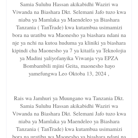
Samia Suluhu Hassan akikabidhi Waziri wa
Viwanda na Biashara Dkt. Selemani Jafo tuzo kwa
niaba ya Mamlaka ya Maendeleo ya Biashara
Tanzania ( TanTrade) kwa kutambua usimamizi
bora na uratibu wa Maonesho ya biashara ndani na
nje ya nchi na kutoa huduma ya kliniki ya biashara
kipindi cha Maonesho ya 7 ya kitaifa ya Teknolojia
ya Madini yaliyofanyika Viwanja vya EPZA
Bombambili mjini Geita, maonesho hayo
yamefungwa Leo Oktoba 13, 2024 ,
Rais wa Jamhuri ya Muungano wa Tanzania Dkt.
Samia Suluhu Hassan akikabidhi Waziri wa
Viwanda na Biashara Dkt. Selemani Jafo tuzo kwa
niaba ya Mamlaka ya Maendeleo ya Biashara
Tanzania ( TanTrade) kwa kutambua usimamizi
bora na uratibu wa Maonesho ya biashara ndani na