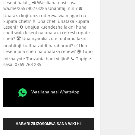
Leseni halali_ 📲 Wasiliana nasi sasa:
wa.me/255740273285 Unahitaji nini? 🚘
Unataka kujifunza udereva wa magari na
kupata Cheti? 📄 Una cheti unataka kupata
Leseni? 🔄 Unajua kuendesha lakini huna
cheti wala leseni na unataka refresh upate
cheti? 🛣️ Una nyaraka zote muhimu lakini
unahitaji kujifua zaidi barabarani? ✅ Una
Leseni bila cheti na unataka renew? 🌍 Tupo
mikoa yote Tanzania hadi vijijini! 📞 Tupigie
sasa: 0769 763 285
Wasiliana nasi WhatsApp
HABARI ZILIZOSOMWA SANA WIKI HII