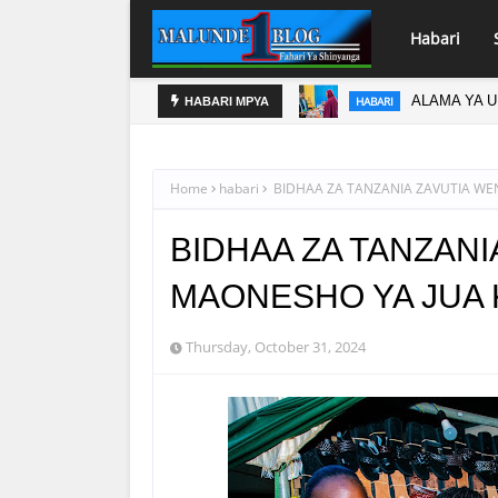
Habari
NAIBU KAT
`HABARI
HABARI MPYA
Home
habari
BIDHAA ZA TANZANIA ZAVUTIA WEN
BIDHAA ZA TANZANI
MAONESHO YA JUA 
Thursday, October 31, 2024