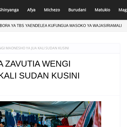
Shinyanga
Afya
Michezo
Burudani
Matukio
Mag
IBU MKUU UJENZI ARIDHISHWA NA MABORESHO YA TEMESA
GI MAONESHO YA JUA KALI SUDAN KUSINI
A ZAVUTIA WENGI
KALI SUDAN KUSINI