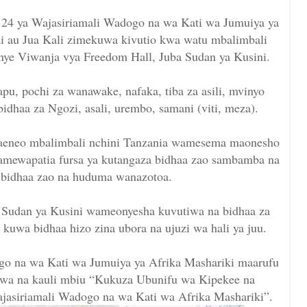
 24 ya Wajasiriamali Wadogo na wa Kati wa Jumuiya ya
i au Jua Kali zimekuwa kivutio kwa watu mbalimbali
nye Viwanja vya Freedom Hall, Juba Sudan ya Kusini.
pu, pochi za wanawake, nafaka, tiba za asili, mvinyo
bidhaa za Ngozi, asali, urembo, samani (viti, meza).
aeneo mbalimbali nchini Tanzania wamesema maonesho
yamewapatia fursa ya kutangaza bidhaa zao sambamba na
bidhaa zao na huduma wanazotoa.
udan ya Kusini wameonyesha kuvutiwa na bidhaa za
 kuwa bidhaa hizo zina ubora na ujuzi wa hali ya juu.
go na wa Kati wa Jumuiya ya Afrika Mashariki maarufu
wa na kauli mbiu “Kukuza Ubunifu wa Kipekee na
asiriamali Wadogo na wa Kati wa Afrika Mashariki”.