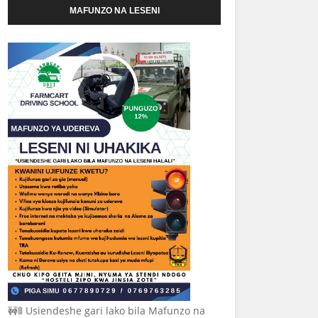
MAFUNZO NA LESENI
🚧🚦 Usiendeshe gari lako bila Mafunzo na