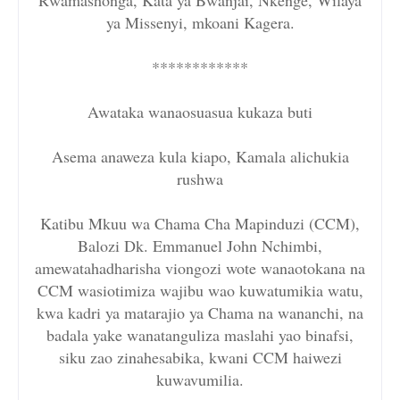
Rwamashonga, Kata ya Bwanjai, Nkenge, Wilaya
ya Missenyi, mkoani Kagera.
************
Awataka wanaosuasua kukaza buti
Asema anaweza kula kiapo, Kamala alichukia
rushwa
Katibu Mkuu wa Chama Cha Mapinduzi (CCM),
Balozi Dk. Emmanuel John Nchimbi,
amewatahadharisha viongozi wote wanaotokana na
CCM wasiotimiza wajibu wao kuwatumikia watu,
kwa kadri ya matarajio ya Chama na wananchi, na
badala yake wanatanguliza maslahi yao binafsi,
siku zao zinahesabika, kwani CCM haiwezi
kuwavumilia.