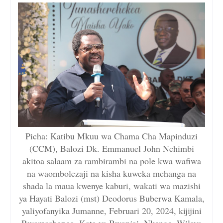
Picha: Katibu Mkuu wa Chama Cha Mapinduzi
(CCM), Balozi Dk. Emmanuel John Nchimbi
akitoa salaam za rambirambi na pole kwa wafiwa
na waombolezaji na kisha kuweka mchanga na
shada la maua kwenye kaburi, wakati wa mazishi
ya Hayati Balozi (mst) Deodorus Buberwa Kamala,
yaliyofanyika Jumanne, Februari 20, 2024, kijijini