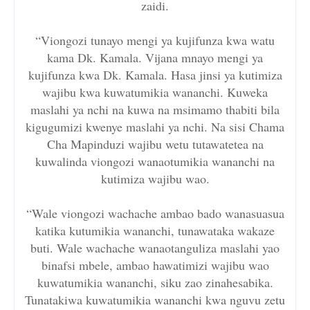
zaidi.
“Viongozi tunayo mengi ya kujifunza kwa watu
kama Dk. Kamala. Vijana mnayo mengi ya
kujifunza kwa Dk. Kamala. Hasa jinsi ya kutimiza
wajibu kwa kuwatumikia wananchi. Kuweka
maslahi ya nchi na kuwa na msimamo thabiti bila
kigugumizi kwenye maslahi ya nchi. Na sisi Chama
Cha Mapinduzi wajibu wetu tutawatetea na
kuwalinda viongozi wanaotumikia wananchi na
kutimiza wajibu wao.
“Wale viongozi wachache ambao bado wanasuasua
katika kutumikia wananchi, tunawataka wakaze
buti. Wale wachache wanaotanguliza maslahi yao
binafsi mbele, ambao hawatimizi wajibu wao
kuwatumikia wananchi, siku zao zinahesabika.
Tunatakiwa kuwatumikia wananchi kwa nguvu zetu