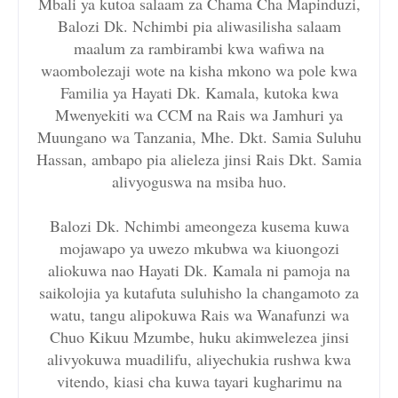
Mbali ya kutoa salaam za Chama Cha Mapinduzi,
Balozi Dk. Nchimbi pia aliwasilisha salaam
maalum za rambirambi kwa wafiwa na
waombolezaji wote na kisha mkono wa pole kwa
Familia ya Hayati Dk. Kamala, kutoka kwa
Mwenyekiti wa CCM na Rais wa Jamhuri ya
Muungano wa Tanzania, Mhe. Dkt. Samia Suluhu
Hassan, ambapo pia alieleza jinsi Rais Dkt. Samia
alivyoguswa na msiba huo.
Balozi Dk. Nchimbi ameongeza kusema kuwa
mojawapo ya uwezo mkubwa wa kiuongozi
aliokuwa nao Hayati Dk. Kamala ni pamoja na
saikolojia ya kutafuta suluhisho la changamoto za
watu, tangu alipokuwa Rais wa Wanafunzi wa
Chuo Kikuu Mzumbe, huku akimwelezea jinsi
alivyokuwa muadilifu, aliyechukia rushwa kwa
vitendo, kiasi cha kuwa tayari kugharimu na