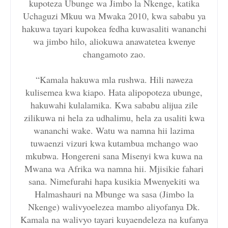
kupoteza Ubunge wa Jimbo la Nkenge, katika
Uchaguzi Mkuu wa Mwaka 2010, kwa sababu ya
hakuwa tayari kupokea fedha kuwasaliti wananchi
wa jimbo hilo, aliokuwa anawatetea kwenye
changamoto zao.
“Kamala hakuwa mla rushwa. Hili naweza
kulisemea kwa kiapo. Hata alipopoteza ubunge,
hakuwahi kulalamika. Kwa sababu alijua zile
zilikuwa ni hela za udhalimu, hela za usaliti kwa
wananchi wake. Watu wa namna hii lazima
tuwaenzi vizuri kwa kutambua mchango wao
mkubwa. Hongereni sana Misenyi kwa kuwa na
Mwana wa Afrika wa namna hii. Mjisikie fahari
sana. Nimefurahi hapa kusikia Mwenyekiti wa
Halmashauri na Mbunge wa sasa (Jimbo la
Nkenge) walivyoelezea mambo aliyofanya Dk.
Kamala na walivyo tayari kuyaendeleza na kufanya