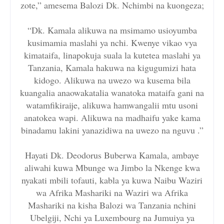
zote,” amesema Balozi Dk. Nchimbi na kuongeza;
“Dk. Kamala alikuwa na msimamo usioyumba
kusimamia maslahi ya nchi. Kwenye vikao vya
kimataifa, linapokuja suala la kutetea maslahi ya
Tanzania, Kamala hakuwa na kigugumizi hata
kidogo. Alikuwa na uwezo wa kusema bila
kuangalia anaowakatalia wanatoka mataifa gani na
watamfikiraije, alikuwa hamwangalii mtu usoni
anatokea wapi. Alikuwa na madhaifu yake kama
binadamu lakini yanazidiwa na uwezo na nguvu .”
Hayati Dk. Deodorus Buberwa Kamala, ambaye
aliwahi kuwa Mbunge wa Jimbo la Nkenge kwa
nyakati mbili tofauti, kabla ya kuwa Naibu Waziri
wa Afrika Mashariki na Waziri wa Afrika
Mashariki na kisha Balozi wa Tanzania nchini
Ubelgiji, Nchi ya Luxembourg na Jumuiya ya