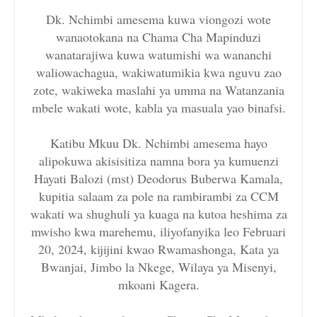
Dk. Nchimbi amesema kuwa viongozi wote
wanaotokana na Chama Cha Mapinduzi
wanatarajiwa kuwa watumishi wa wananchi
waliowachagua, wakiwatumikia kwa nguvu zao
zote, wakiweka maslahi ya umma na Watanzania
mbele wakati wote, kabla ya masuala yao binafsi.
Katibu Mkuu Dk. Nchimbi amesema hayo
alipokuwa akisisitiza namna bora ya kumuenzi
Hayati Balozi (mst) Deodorus Buberwa Kamala,
kupitia salaam za pole na rambirambi za CCM
wakati wa shughuli ya kuaga na kutoa heshima za
mwisho kwa marehemu, iliyofanyika leo Februari
20, 2024, kijijini kwao Rwamashonga, Kata ya
Bwanjai, Jimbo la Nkege, Wilaya ya Misenyi,
mkoani Kagera.