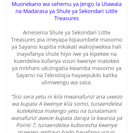
Muonekano wa sehemu ya Jengo la Utawala
na Madarasa ya Shule ya Sekondari Little
Treasures
Amesema Shule ya Sekondari Little
Treasures pia imeyapa kipaumbele masomo
ya Sayansi kupitia mkakati waliojiwekea hali
inayofanya shule hiyo iwe ya kipekee na
kuendelea kufanya vizuri kwenye matokeo
ya mitihani ukizingatia kwamba masomo ya
Sayansi na Teknolojia hayaepukiki katika
ulimwengu wa sasa.
“Sisi sera yetu ni kila mwanafunzi ana uwezo
wa kupata A kwenye kila somo, tunaendelea
kutekeleza malengo yetu na tunatamani
wanafunzi aweze kupata daraja la kwanza ya
Pointi 7, tunaendelea kuboresha kwenye
maeneo ambayo bado hayafanyi vizuri.