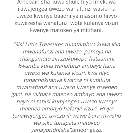
Amebainisha kuwa shule hiyo imekuwa
ikiwajengea uwezo wanafunzi wasio na
uwezo kwenye baadhi ya masomo hivyo
kuwezesha wanafunzi wote kufanya vizuri
kwenye matokeo ya mitihani.
“Sisi Little Treasures tunatambua kuwa kila
mwanafunzi ana uwezo, pamoja na
changamoto zinazokuwepo hatuamini
kwamba kuna wanafunzi ambaye hana
uwezo wa kufanya vizuri, kwa hiyo
tunachokifanya kwanza ni kutafuta
mwanafunzi ana uwezo kwenye maeneo
gani, na ukipata maeneo ambayo ana uwezo
nayo ni rahisi kumjengea uwezo kwenye
maeneo ambayo hafanyi vizuri. Hivyo
tunawajengea uwezo ili wawe bora mwisho
wa siku tunapata matokeo
yanayoridhisha”
,ameongeza.