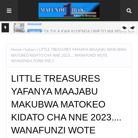
HABARI
NI WA
MFUMO WA M+2 WAIMARISHA UHAKIKA WA MAFUTA NCHINI
Home
habari
LITTLE TREASURES YAFANYA MAAJABU MAKUBWA
MATOKEO KIDATO CHA NNE 2023.... WANAFUNZI WOTE
WANAENDA FORM FIVE !!
LITTLE TREASURES
YAFANYA MAAJABU
MAKUBWA MATOKEO
KIDATO CHA NNE 2023....
WANAFUNZI WOTE