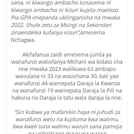
sana, ni kiwango ambacho tunasema ni
kiwango ambacho ni kizuri kupita maelezo.
Pia GPA imepanda ukilinganisha na mwaka
2022. Shule zetu za Msingi na Sekondari
zinaendelea kufanya vizuri”,
amesema
Nchagwa.
Akifafanua zaidi amesema jumla ya
wanafunzi waliofanya Mtihani wa kidato cha
nne mwaka 2023 walikuwa 63 ambapo
wavulana ni 33 na wasichana 30, kati yao
wanafunzi 44 wamepata Daraja la Kwanza
na wanafunzi 19 wamepata Daraja la Pili na
hakuna na Daraja la tatu wala daraja la nne.
“Siri kubwa ya mafanikio haya ni juhudi za
wanafunzi wetu na kujituma kwa walimu,
kwa kweli tuna walimu wazuri sana pamoja
na ushirikiano mzuri wa wazazi