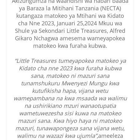
Akizungumza na waandishi wa habari baada
ya Baraza la Mitihani Tanzania (NECTA)
kutangaza matokeo ya Mtihani wa Kidato
cha Nne 2023, Januari 25,2024 Mkuu wa
Shule ya Sekondari Little Treasures, Alfred
Gikaro Nchagwa amesema wameyapokea
matokeo kwa furaha kubwa.
“Little Treasures tumeyapokea matokeo ya
Kidato cha nne 2023 kwa furaha kubwa
sana, matokeo ni mazuri sana
tunamshukuru Mwenyezi Mungu kwa
kutufikisha hapa, vijana wetu
wamepambana na kwa msaada wa walimu
na ushirikiano mzuri wanaotupatia
wametuwezesha sisi kuwa na matokeo
mazuri sana. Kwa hiyo haya ni matokeo
mazuri, tunawapongeza sana vijana wetu,
walimu na wazazi kwa ujumla”
,ameeleza