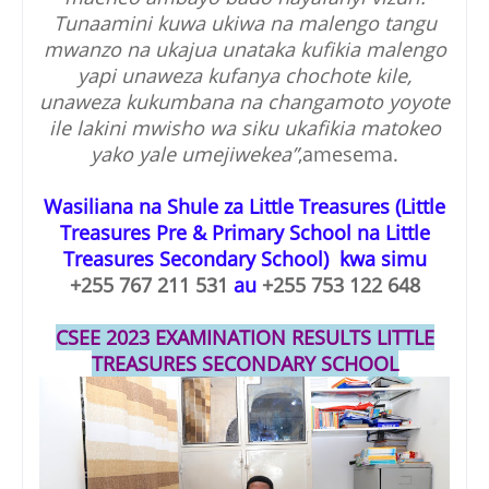
Tunaamini kuwa ukiwa na malengo tangu
mwanzo na ukajua unataka kufikia malengo
yapi unaweza kufanya chochote kile,
unaweza kukumbana na changamoto yoyote
ile lakini mwisho wa siku ukafikia matokeo
yako yale umejiwekea”
,amesema.
Wasiliana na Shule za Little Treasures (Little
Treasures Pre & Primary School na Little
Treasures Secondary School) kwa simu
+255 767 211 531
au
+255 753 122 648
CSEE 2023 EXAMINATION RESULTS
LITTLE
TREASURES SECONDARY SCHOOL