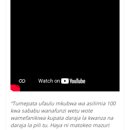
“Tumepata ufaulu mkubwa wa asilimia 100
kwa sababu wanafunzi wetu wote
wamefanikiwa kupata daraja la kwanza na
daraja la pili tu. Haya ni matokeo mazuri