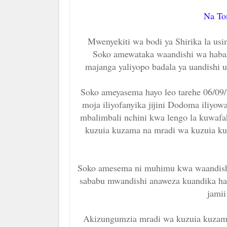
Na To
Mwenyekiti wa bodi ya Shirika la u
Soko amewataka waandishi wa habar
majanga yaliyopo badala ya uandishi u
Soko ameyasema hayo leo tarehe 06/09
moja iliyofanyika jijini Dodoma iliyo
mbalimbali nchini kwa lengo la kuwaf
kuzuia kuzama na mradi wa kuzuia k
Soko amesema ni muhimu kwa waandishi
sababu mwandishi anaweza kuandika hab
jamii
Akizungumzia mradi wa kuzuia kuza