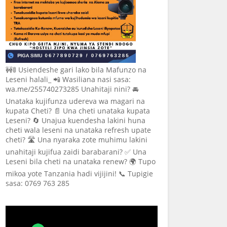
🚧🚦 Usiendeshe gari lako bila Mafunzo na
Leseni halali_ 📲 Wasiliana nasi sasa:
wa.me/255740273285 Unahitaji nini? 🚘
Unataka kujifunza udereva wa magari na
kupata Cheti? 📄 Una cheti unataka kupata
Leseni? 🔄 Unajua kuendesha lakini huna
cheti wala leseni na unataka refresh upate
cheti? 🛣️ Una nyaraka zote muhimu lakini
unahitaji kujifua zaidi barabarani? ✅ Una
Leseni bila cheti na unataka renew? 🌍 Tupo
mikoa yote Tanzania hadi vijijini! 📞 Tupigie
sasa: 0769 763 285