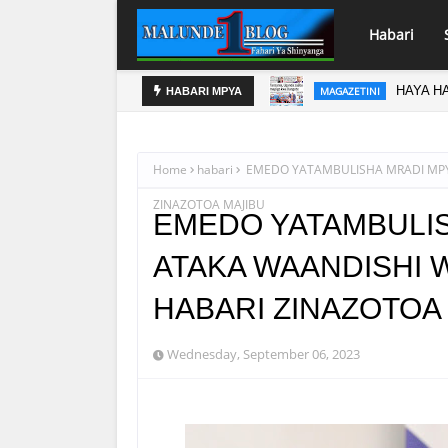
Habari
HAYA HA
MAGAZETINI
HABARI MPYA
Home
habari
EMEDO YATAMBULISHA MRADI MPYA
ZINAZOTOA MAJIBU
EMEDO YATAMBULIS
ATAKA WAANDISHI 
HABARI ZINAZOTOA
Wednesday, September 06, 2023