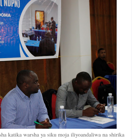
a katika warsha ya siku moja iliyoandaliwa na shirika