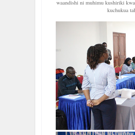
waandishi ni muhimu kushiriki kw
kuchukua ta