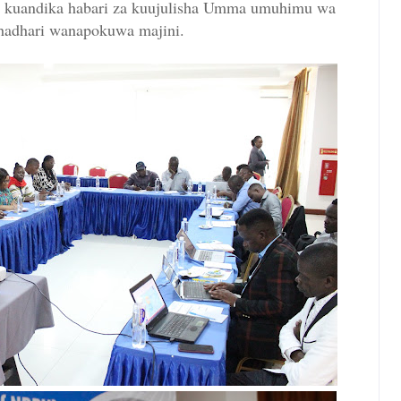
a kuandika habari za kuujulisha Umma umuhimu wa
hadhari wanapokuwa majini.