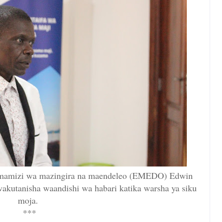
simamizi wa mazingira na maendeleo (EMEDO) Edwin
kutanisha waandishi wa habari katika warsha ya siku
moja.
***