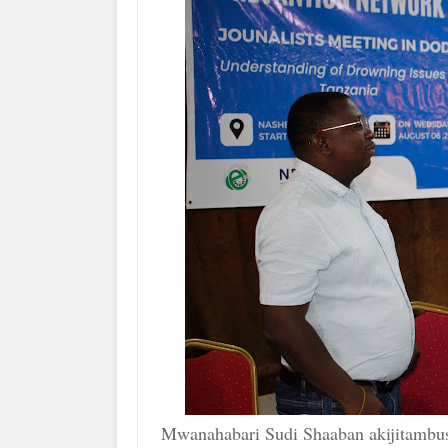
Mwanahabari Sudi Shaaban akijitambush