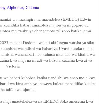
nny Alphonce,Dodoma
simamizi wa mazingira na maendeleo (EMEDO) Edwin
i kuandika habari zinazotoa majibu ya migogoro au
siotoa majawabu ya changamoto zilizopo katika jamii.
/2023 mkoani Dodoma wakati akifungua warsha ya siku
wakutanisha waandishi wa habari za Uvuvi kutoka mikoa
ahamisha wanahabari hao kuhusu mtandao wa kitaifa wa
uzama kwa maji na mradi wa kuzuia kuzama kwa ziwa
Victoria.
 wa habari kubobea katika uandishi wa eneo moja kwa
ari kwa kina ambayo inaweza kuleta mabadiliko katika
 na taifa kwa ujumla.
ma maji unaotekelezwa na EMEDO,Soko amesema kwa