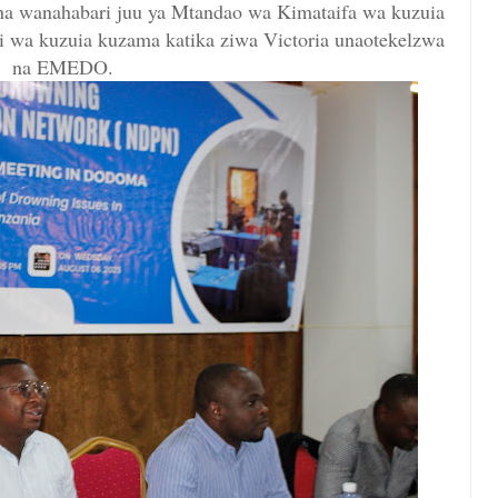
 wanahabari juu ya Mtandao wa Kimataifa wa kuzuia
 wa kuzuia kuzama katika ziwa Victoria unaotekelzwa
na EMEDO.