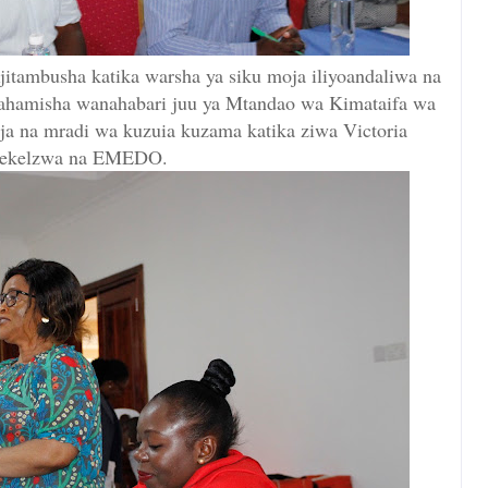
itambusha katika warsha ya siku moja iliyoandaliwa na
ahamisha wanahabari juu ya Mtandao wa Kimataifa wa
a na mradi wa kuzuia kuzama katika ziwa Victoria
tekelzwa na EMEDO.