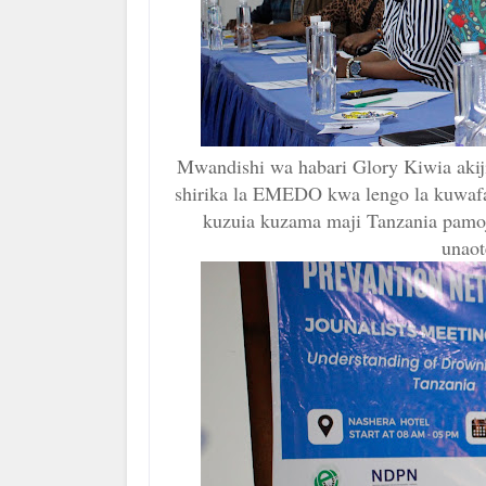
Mwandishi wa habari Glory Kiwia akiji
shirika la EMEDO kwa lengo la kuwaf
kuzuia kuzama maji Tanzania pamoj
unao