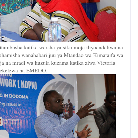
tambusha katika warsha ya siku moja iliyoandaliwa na
ahamisha wanahabari juu ya Mtandao wa Kimataifa wa
a na mradi wa kuzuia kuzama katika ziwa Victoria
tekelzwa na EMEDO.