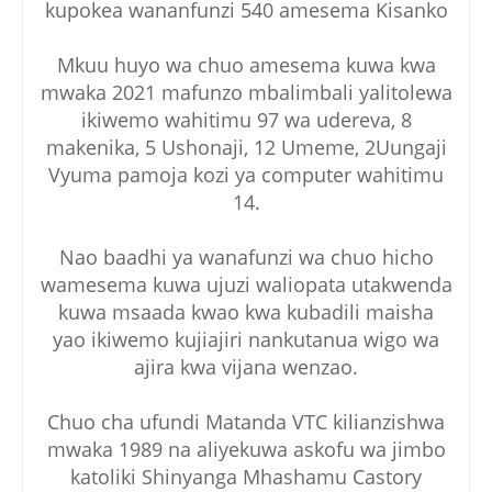
kupokea wananfunzi 540 amesema Kisanko
Mkuu huyo wa chuo amesema kuwa kwa
mwaka 2021 mafunzo mbalimbali yalitolewa
ikiwemo wahitimu 97 wa udereva, 8
makenika, 5 Ushonaji, 12 Umeme, 2Uungaji
Vyuma pamoja kozi ya computer wahitimu
14.
Nao baadhi ya wanafunzi wa chuo hicho
wamesema kuwa ujuzi waliopata utakwenda
kuwa msaada kwao kwa kubadili maisha
yao ikiwemo kujiajiri nankutanua wigo wa
ajira kwa vijana wenzao.
Chuo cha ufundi Matanda VTC kilianzishwa
mwaka 1989 na aliyekuwa askofu wa jimbo
katoliki Shinyanga Mhashamu Castory