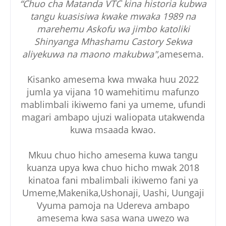
“Chuo cha Matanda VTC kina historia kubwa
tangu kuasisiwa kwake mwaka 1989 na
marehemu Askofu wa jimbo katoliki
Shinyanga Mhashamu Castory Sekwa
aliyekuwa na maono makubwa"
,amesema.
Kisanko amesema kwa mwaka huu 2022
jumla ya vijana 10 wamehitimu mafunzo
mablimbali ikiwemo fani ya umeme, ufundi
magari ambapo ujuzi waliopata utakwenda
kuwa msaada kwao.
Mkuu chuo hicho amesema kuwa tangu
kuanza upya kwa chuo hicho mwak 2018
kinatoa fani mbalimbali ikiwemo fani ya
Umeme,Makenika,Ushonaji, Uashi, Uungaji
Vyuma pamoja na Udereva ambapo
amesema kwa sasa wana uwezo wa