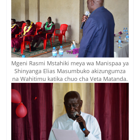
Mgeni Rasmi Mstahiki meya wa Manispaa ya
Shinyanga Elias Masumbuko akizungumza
na Wahitimu katika chuo cha Veta Matanda.