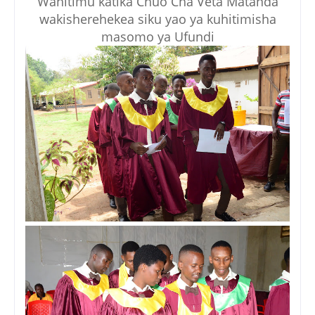
Wahitimu katika Chuo Cha Veta Matanda
wakisherehekea siku yao ya kuhitimisha
masomo ya Ufundi