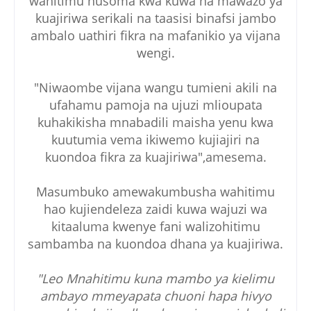
wahitimu husoma kwa kuwa na mawazo ya
kuajiriwa serikali na taasisi binafsi jambo
ambalo uathiri fikra na mafanikio ya vijana
wengi.
"Niwaombe vijana wangu tumieni akili na
ufahamu pamoja na ujuzi mlioupata
kuhakikisha mnabadili maisha yenu kwa
kuutumia vema ikiwemo kujiajiri na
kuondoa fikra za kuajiriwa",amesema.
Masumbuko amewakumbusha wahitimu
hao kujiendeleza zaidi kuwa wajuzi wa
kitaaluma kwenye fani walizohitimu
sambamba na kuondoa dhana ya kuajiriwa.
"Leo Mnahitimu kuna mambo ya kielimu
ambayo mmeyapata chuoni hapa hivyo