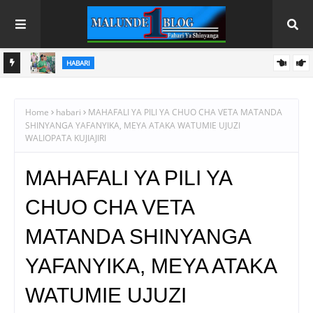
HABARI
ARAMU
WAANDISHI WA HABARI WAONGOZA KWA VITENDO
UHAMASISHAJI WA MATUMIZI YA BIMA
Home
habari
MAHAFALI YA PILI YA CHUO CHA VETA MATANDA
SHINYANGA YAFANYIKA, MEYA ATAKA WATUMIE UJUZI
WALIOPATA KUJIAJIRI
MAHAFALI YA PILI YA
CHUO CHA VETA
MATANDA SHINYANGA
YAFANYIKA, MEYA ATAKA
WATUMIE UJUZI