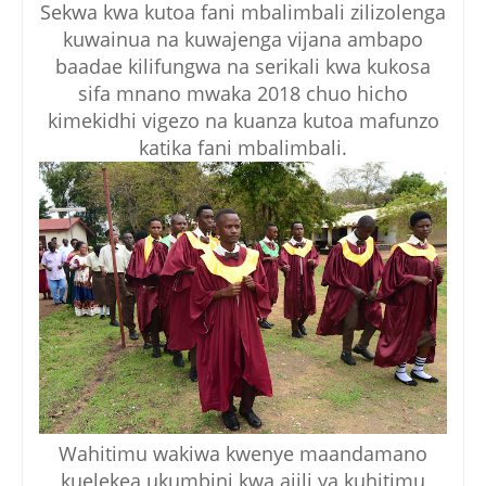
Sekwa kwa kutoa fani mbalimbali zilizolenga
kuwainua na kuwajenga vijana ambapo
baadae kilifungwa na serikali kwa kukosa
sifa mnano mwaka 2018 chuo hicho
kimekidhi vigezo na kuanza kutoa mafunzo
katika fani mbalimbali.
Wahitimu wakiwa kwenye maandamano
kuelekea ukumbini kwa ajili ya kuhitimu