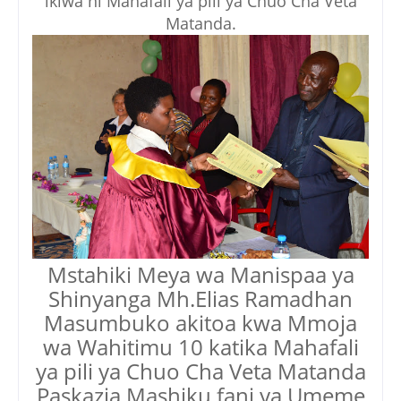
ikiwa ni Mahafali ya pili ya Chuo Cha Veta
Matanda.
Mstahiki Meya wa Manispaa ya
Shinyanga Mh.Elias Ramadhan
Masumbuko akitoa kwa Mmoja
wa Wahitimu 10 katika Mahafali
ya pili ya Chuo Cha Veta Matanda
Paskazia Mashiku fani ya Umeme