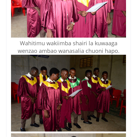
Wahitimu wakiimba shairi la kuwaaga
wenzao ambao wanasalia chuoni hapo.