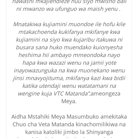
nawashi mkajiendleze huu siyo mwisho bali
ni mwanzo wa ufunguo wa maish yenu .
Mnatakiwa kujiamini muondoe ile hofu kile
mtakachoenda kukifanya mkifanye kwa
kujiamini na siyo kwa kujaribu itakuwa ni
busara sana huko muendako kuionyesha
heshima hii ambayo mmeondoka nayo
hapa kwa wazazi wenu na jamii yote
inayowazunguka na kwa muonekano wenu
jinsi mnavyojituma, mkifanya kazi kwa bidii
katika utendaji wenu watatamani na
wengine kuja VTC Matanda”
,ameongeza
Meya.
Aidha Mstahiki Meya Masumbuko amekitaka
Chuo cha Veta Matanda kinachomilikiwa na
kanisa katoliki jimbo la Shinyanga