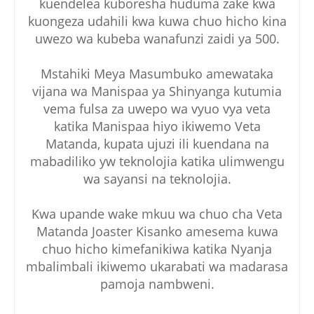
kuendelea kuboresha huduma zake kwa
kuongeza udahili kwa kuwa chuo hicho kina
uwezo wa kubeba wanafunzi zaidi ya 500.
Mstahiki Meya Masumbuko amewataka
vijana wa Manispaa ya Shinyanga kutumia
vema fulsa za uwepo wa vyuo vya veta
katika Manispaa hiyo ikiwemo Veta
Matanda, kupata ujuzi ili kuendana na
mabadiliko yw teknolojia katika ulimwengu
wa sayansi na teknolojia.
Kwa upande wake mkuu wa chuo cha Veta
Matanda Joaster Kisanko amesema kuwa
chuo hicho kimefanikiwa katika Nyanja
mbalimbali ikiwemo ukarabati wa madarasa
pamoja nambweni.