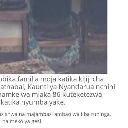
ika familia moja katika kijiji cha
athabai, Kaunti ya Nyandarua nchini
amke wa miaka 86 kuteketezwa
katika nyumba yake.
nzishwa na majambazi ambao waliiba runinga,
i na meko ya gesi.