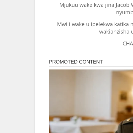
Mjukuu wake kwa jina Jacob
nyumba
Mwili wake ulipelekwa katika m
wakianzisha u
CHA