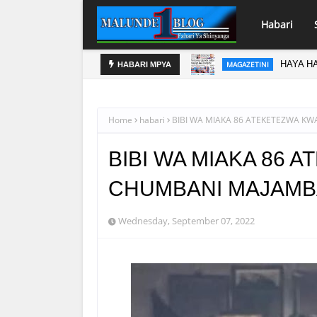
Habari
HAYA HA
MAGAZETINI
HABARI MPYA
Home
habari
BIBI WA MIAKA 86 ATEKETEZWA K
BIBI WA MIAKA 86 
CHUMBANI MAJAMBA
Wednesday, September 07, 2022