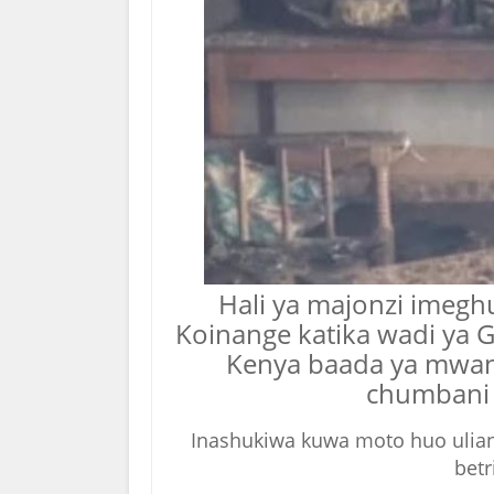
Hali ya majonzi imeghub
Koinange katika wadi ya G
Kenya baada ya mwan
chumbani 
Inashukiwa kuwa moto huo ulia
betr