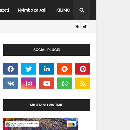
azeti
Nyimbo za Asili
KILIMO
NEEMA
HABARI
SOCIAL PLUGIN
MKUTANO WA TMIC