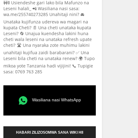
🚧🚦 Usiendeshe gari lako bila Mafunzo na
Leseni halali_ 📲 Wasiliana nasi sasa:
wa.me/255740273285 Unahitaji nini? 🚘
Unataka kujifunza udereva wa magari na
kupata Cheti? 📄 Una cheti unataka kupata
Leseni? 🔄 Unajua kuendesha lakini huna
cheti wala leseni na unataka refresh upate
cheti? 🛣️ Una nyaraka zote muhimu lakini
unahitaji kujifua zaidi barabarani? ✅ Una
Leseni bila cheti na unataka renew? 🌍 Tupo
mikoa yote Tanzania hadi vijijini! 📞 Tupigie
sasa: 0769 763 285
Wasiliana nasi WhatsApp
HABARI ZILIZOSOMWA SANA WIKI HII