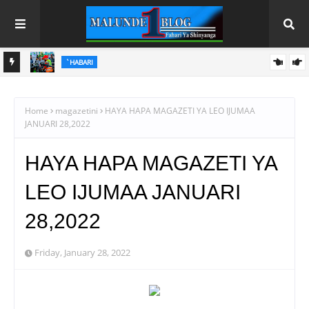
`HABARI
PINDA AIPONGEZA MATI TECHNOLOGIES KWA UBUNIFU WA
MAGAZETINI
HAYA HAPA MAGAZETI YA LEO IJUMAA AGOSTI 7, 2026
KITEKNOLOJIA
Home
magazetini
HAYA HAPA MAGAZETI YA LEO IJUMAA
JANUARI 28,2022
HAYA HAPA MAGAZETI YA
LEO IJUMAA JANUARI
28,2022
Friday, January 28, 2022