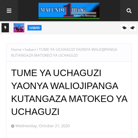
DC SHEKIMWERI AVUTIWA NA BUNIFU ZA ARU
HABARI
A
I YA
Home
habari
TUME YA UCHAGUZI YAONYA WALIOJIPANGA
KUTANGAZA MATOKEO YA UCHAGUZI
TUME YA UCHAGUZI
YAONYA WALIOJIPANGA
KUTANGAZA MATOKEO YA
UCHAGUZI
Wednesday, October 21, 2020