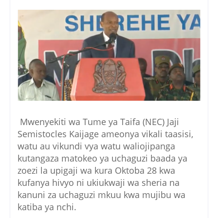
Mwenyekiti wa Tume ya Taifa (NEC) Jaji
Semistocles Kaijage ameonya vikali taasisi,
watu au vikundi vya watu waliojipanga
kutangaza matokeo ya uchaguzi baada ya
zoezi la upigaji wa kura Oktoba 28 kwa
kufanya hivyo ni ukiukwaji wa sheria na
kanuni za uchaguzi mkuu kwa mujibu wa
katiba ya nchi.