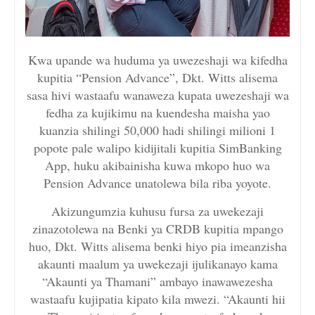
Kwa upande wa huduma ya uwezeshaji wa kifedha
kupitia “Pension Advance”, Dkt. Witts alisema
sasa hivi wastaafu wanaweza kupata uwezeshaji wa
fedha za kujikimu na kuendesha maisha yao
kuanzia shilingi 50,000 hadi shilingi milioni 1
popote pale walipo kidijitali kupitia SimBanking
App, huku akibainisha kuwa mkopo huo wa
Pension Advance unatolewa bila riba yoyote.
Akizungumzia kuhusu fursa za uwekezaji
zinazotolewa na Benki ya CRDB kupitia mpango
huo, Dkt. Witts alisema benki hiyo pia imeanzisha
akaunti maalum ya uwekezaji ijulikanayo kama
“Akaunti ya Thamani” ambayo inawawezesha
wastaafu kujipatia kipato kila mwezi. “Akaunti hii