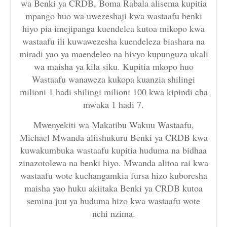
wa Benki ya CRDB, Boma Rabala alisema kupitia
mpango huo wa uwezeshaji kwa wastaafu benki
hiyo pia imejipanga kuendelea kutoa mikopo kwa
wastaafu ili kuwawezesha kuendeleza biashara na
miradi yao ya maendeleo na hivyo kupunguza ukali
wa maisha ya kila siku. Kupitia mkopo huo
Wastaafu wanaweza kukopa kuanzia shilingi
milioni 1 hadi shilingi milioni 100 kwa kipindi cha
mwaka 1 hadi 7.
Mwenyekiti wa Makatibu Wakuu Wastaafu,
Michael Mwanda aliishukuru Benki ya CRDB kwa
kuwakumbuka wastaafu kupitia huduma na bidhaa
zinazotolewa na benki hiyo. Mwanda alitoa rai kwa
wastaafu wote kuchangamkia fursa hizo kuboresha
maisha yao huku akiitaka Benki ya CRDB kutoa
semina juu ya huduma hizo kwa wastaafu wote
nchi nzima.