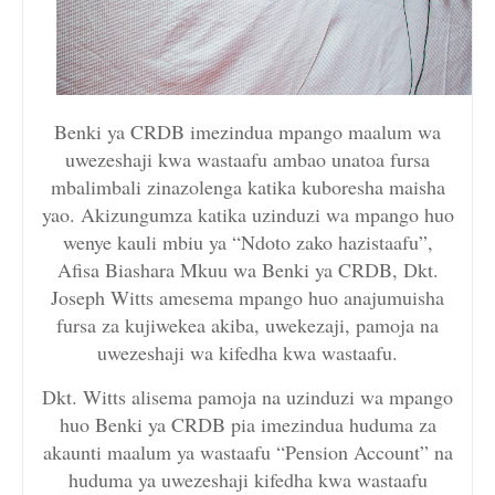
Benki ya CRDB imezindua mpango maalum wa
uwezeshaji kwa wastaafu ambao unatoa fursa
mbalimbali zinazolenga katika kuboresha maisha
yao. Akizungumza katika uzinduzi wa mpango huo
wenye kauli mbiu ya “Ndoto zako hazistaafu”,
Afisa Biashara Mkuu wa Benki ya CRDB, Dkt.
Joseph Witts amesema mpango huo anajumuisha
fursa za kujiwekea akiba, uwekezaji, pamoja na
uwezeshaji wa kifedha kwa wastaafu.
Dkt. Witts alisema pamoja na uzinduzi wa mpango
huo Benki ya CRDB pia imezindua huduma za
akaunti maalum ya wastaafu “Pension Account” na
huduma ya uwezeshaji kifedha kwa wastaafu