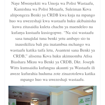
Naye Mwenyekiti wa Umoja wa Polisi Wastaafu,
Kamishna wa Polisi Mstaafu, Suleiman Kova
aliipongeza Benki ya CRDB kwa kuja na mpango
huo wa uwezeshaji kwa wastaafu huku akibainisha
kuwa zitasaidia kuleta chachu ya maendeleo na
kufanya kustaafu kusiogopwe. “Na sisi wastaafu
sasa tunajidai tuna benki yetu ambayo sio tu
inausikiliza bali pia inatambua mchango wa
wastaafu katika taifa letu, Asanteni sana Benki ya
CRDB,” alisema Kova huku akimuomba Afisa
Biashara Mkuu wa Benki ya CRDB, Dkt. Joseph
Witts kumsaidia kufungua akaunti ya Wastaafu ili
aweze kufurahia huduma zote zinazotolewa katika
mpango huo wa uwezeshaji wastaafu.