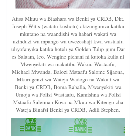
Afisa Mkuu wa Biashara wa Benki ya CRDB, Dkt.
Joseph Witts (watatu kushoto) akizungumza katika
mkutano na waandishi wa habari wakati wa
uzinduzi wa mpango wa uwezeshaji kwa wastaafu
uliyofanyika katika hoteli ya Golden Tulip jijini Dar
es Salaam, leo. Wengine pichani ni kutoka kulia ni
Mwenyekiti wa makatibu Wakuu Wastaafu,
Michael Mwanda, Balozi Mstaafu Salome Sijaona,
Mkurugenzi wa Wateja Wadogo na Wakati wa
Benki ya CRDB, Boma Raballa, Mwenyekiti wa
Umoja wa Polisi Wastaafu, Kamishna wa Polisi
Mstaafu Suleiman Kova na Mkuu wa Kitengo cha
Wateja Binafsi Benki ya CRDB, Adili Stephen.