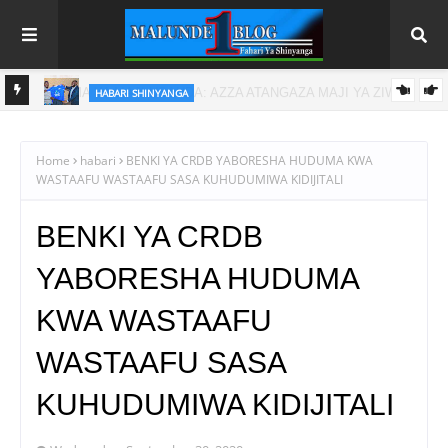
HABARI SHINYANGA
A
DC MASINDI APONGEZA HATUA ZA MLEZI WA KISHAPU
VETERAN
Home
habari
BENKI YA CRDB YABORESHA HUDUMA KWA
WASTAAFU WASTAAFU SASA KUHUDUMIWA KIDIJITALI
BENKI YA CRDB
YABORESHA HUDUMA
KWA WASTAAFU
WASTAAFU SASA
KUHUDUMIWA KIDIJITALI