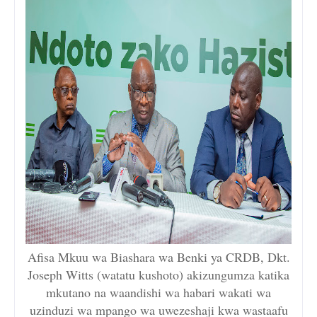
Afisa Mkuu wa Biashara wa Benki ya CRDB, Dkt.
Joseph Witts (watatu kushoto) akizungumza katika
mkutano na waandishi wa habari wakati wa
uzinduzi wa mpango wa uwezeshaji kwa wastaafu