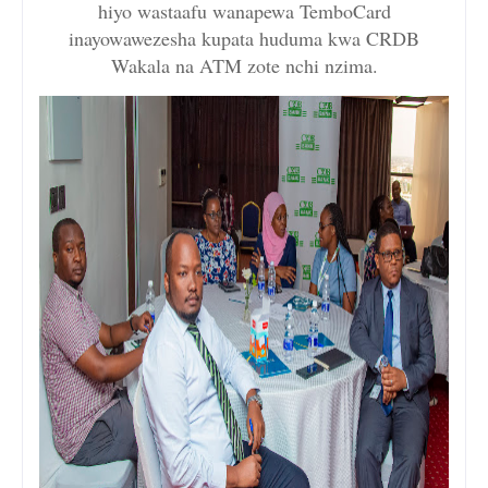
hiyo wastaafu wanapewa TemboCard
inayowawezesha kupata huduma kwa CRDB
Wakala na ATM zote nchi nzima.