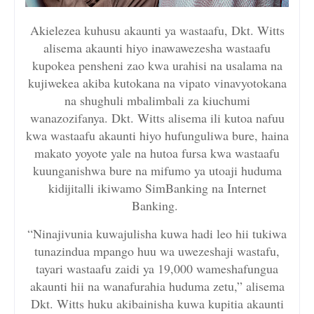
Akielezea kuhusu akaunti ya wastaafu, Dkt. Witts
alisema akaunti hiyo inawawezesha wastaafu
kupokea pensheni zao kwa urahisi na usalama na
kujiwekea akiba kutokana na vipato vinavyotokana
na shughuli mbalimbali za kiuchumi
wanazozifanya. Dkt. Witts alisema ili kutoa nafuu
kwa wastaafu akaunti hiyo hufunguliwa bure, haina
makato yoyote yale na hutoa fursa kwa wastaafu
kuunganishwa bure na mifumo ya utoaji huduma
kidijitalli ikiwamo SimBanking na Internet
Banking.
“Ninajivunia kuwajulisha kuwa hadi leo hii tukiwa
tunazindua mpango huu wa uwezeshaji wastafu,
tayari wastaafu zaidi ya 19,000 wameshafungua
akaunti hii na wanafurahia huduma zetu,” alisema
Dkt. Witts huku akibainisha kuwa kupitia akaunti