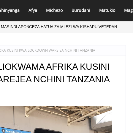
Shinyanga
Afya
Michezo
Burudani
Matukio
Mag
 MASINDI APONGEZA HATUA ZA MLEZI WA KISHAPU VETERAN
NGEZA TVLA KWA KUJENGA UWEZO WA NDANI WA KUZALISHA CHANJO
KA KUSINI KWA LOCKDOWN WAREJEA NCHINI TANZANIA
LIOKWAMA AFRIKA KUSINI
REJEA NCHINI TANZANIA