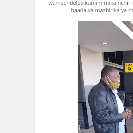
wameendelea kumimimika nchini, 
baada ya mashirika ya nd