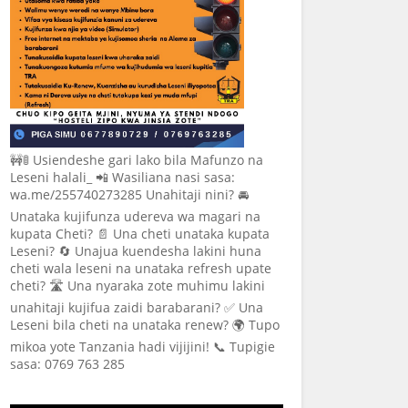
🚧🚦 Usiendeshe gari lako bila Mafunzo na
Leseni halali_ 📲 Wasiliana nasi sasa:
wa.me/255740273285 Unahitaji nini? 🚘
Unataka kujifunza udereva wa magari na
kupata Cheti? 📄 Una cheti unataka kupata
Leseni? 🔄 Unajua kuendesha lakini huna
cheti wala leseni na unataka refresh upate
cheti? 🛣️ Una nyaraka zote muhimu lakini
unahitaji kujifua zaidi barabarani? ✅ Una
Leseni bila cheti na unataka renew? 🌍 Tupo
mikoa yote Tanzania hadi vijijini! 📞 Tupigie
sasa: 0769 763 285