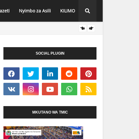
azeti
Nyimbo za Asili
KILIMO
MFUMO
HABARI
 ZA MIFUGO
SOCIAL PLUGIN
MKUTANO WA TMIC