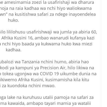
e amesimamia zoezi la usafirishaji wa dharura
amoja na raia kadhaa wa nchi hiyo waliokwama
n" na kusitishwa safari za ndege inayoendelea
huko.
o lililohusu usafirishwaji wa jumla ya abiria 60,
a Afrika Kusini 16, ambao wanarudi kufanya kazi
a nchi hiyo baada ya kukwama huko kwa miezi
kadhaa.
ubalozi wa Tanzania nchini humo, abiria hao
di ya kampuni ya Precision Air, hilo likiwa na
mo tokea ugonjwa wa COVID 19 uikumbe dunia na
 ikiwemo Afrika Kusini, kusimamisha kila kitu
i za kuondoka nchini mwao.
a lake na kuruhusu utalii pamoja na safari za
ama kawaida, ambapo tayari mamia ya watalii