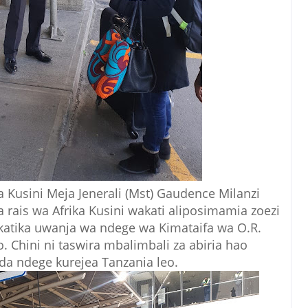
a Kusini Meja Jenerali (Mst) Gaudence Milanzi
rais wa Afrika Kusini wakati aliposimamia zoezi
katika uwanja wa ndege wa Kimataifa wa O.R.
. Chini ni taswira mbalimbali za abiria hao
da ndege kurejea Tanzania leo.