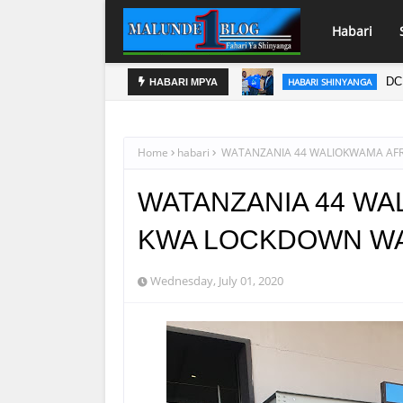
Habari
DC
HABARI SHINYANGA
HABARI MPYA
PINDA APO
HABARI
Home
habari
WATANZANIA 44 WALIOKWAMA AFRI
WATANZANIA 44 WA
KWA LOCKDOWN WA
Wednesday, July 01, 2020