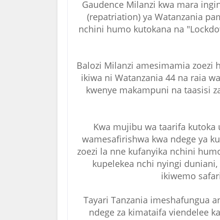
Gaudence Milanzi kwa mara ingin
(repatriation) ya Watanzania p
nchini humo kutokana na "Lockdow
Balozi Milanzi amesimamia zoezi hil
ikiwa ni Watanzania 44 na raia w
kwenye makampuni na taasisi z
Kwa mujibu wa taarifa kutoka 
wamesafirishwa kwa ndege ya kuko
zoezi la nne kufanyika nchini hu
kupelekea nchi nyingi duniani,
ikiwemo safar
Tayari Tanzania imeshafungua ang
ndege za kimataifa viendelee k