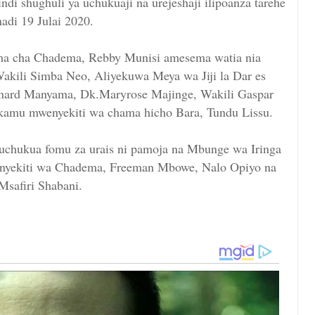
di shughuli ya uchukuaji na urejeshaji ilipoanza tarehe
hadi 19 Julai 2020.
a cha Chadema, Rebby Munisi amesema watia nia
akili Simba Neo, Aliyekuwa Meya wa Jiji la Dar es
nard Manyama, Dk.Maryrose Majinge, Wakili Gaspar
amu mwenyekiti wa chama hicho Bara, Tundu Lissu.
chukua fomu za urais ni pamoja na Mbunge wa Iringa
nyekiti wa Chadema, Freeman Mbowe, Nalo Opiyo na
Msafiri Shabani.