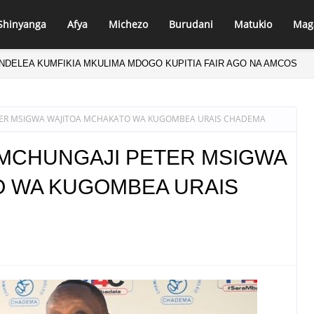
Shinyanga
Afya
Michezo
Burudani
Matukio
Mag
NDELEA KUMFIKIA MKULIMA MDOGO KUPITIA FAIR AGO NA AMCOS
IRI CHANDE AVUTIWA NA MCHANGO WA TADB KWENYE KILIMO
ER MSIGWA WAJITOA MCHAKATO WA KUGOMBEA URAIS CHADEMA
MCHUNGAJI PETER MSIGWA
O WA KUGOMBEA URAIS