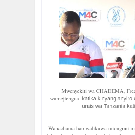
Mwenyekiti wa CHADEMA, Free
wamejiengua
katika kinyang’anyir
urais wa Tanzania ka
Wanachama hao walikuwa miongoni mwa