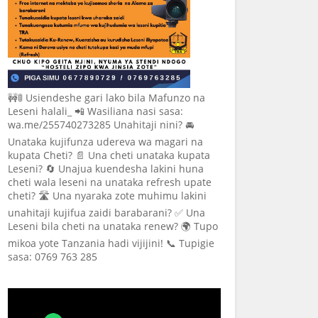
🚧🚦 Usiendeshe gari lako bila Mafunzo na
Leseni halali_ 📲 Wasiliana nasi sasa:
wa.me/255740273285 Unahitaji nini? 🚘
Unataka kujifunza udereva wa magari na
kupata Cheti? 📄 Una cheti unataka kupata
Leseni? 🔄 Unajua kuendesha lakini huna
cheti wala leseni na unataka refresh upate
cheti? 🛣️ Una nyaraka zote muhimu lakini
unahitaji kujifua zaidi barabarani? ✅ Una
Leseni bila cheti na unataka renew? 🌍 Tupo
mikoa yote Tanzania hadi vijijini! 📞 Tupigie
sasa: 0769 763 285