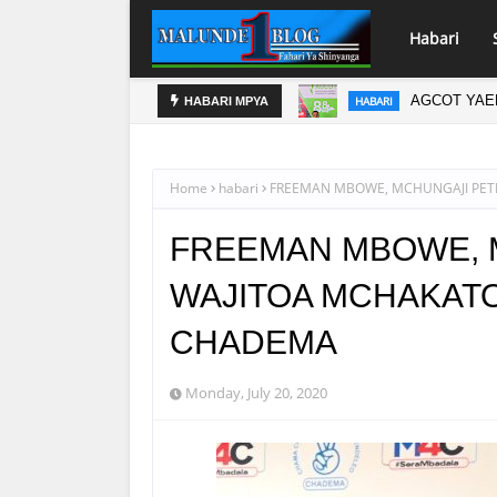
Habari
AGCOT YAE
HABARI
HABARI MPYA
NAIBU WAZ
HABARI
Home
habari
FREEMAN MBOWE, MCHUNGAJI PET
FREEMAN MBOWE, 
WAJITOA MCHAKAT
CHADEMA
Monday, July 20, 2020