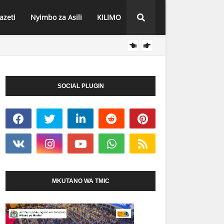
azeti
Nyimbo za Asili
KILIMO
DC MT
HABARI
SOCIAL PLUGIN
MKUTANO WA TMIC