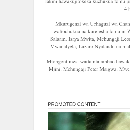
lakini hawakujitokeza kuchukua fomu pin
4 
Mkurugenzi wa Uchaguzi wa Cham
waliochukua na kurejesha fomu ni W
Salaam, Isaya Mwita, Mchungaji Leo
Mwanalyela, Lazaro Nyalandu na mak
Miongoni mwa watia nia ambao hawaku
Mjini, Mchungaji Peter Msigwa, Mwe