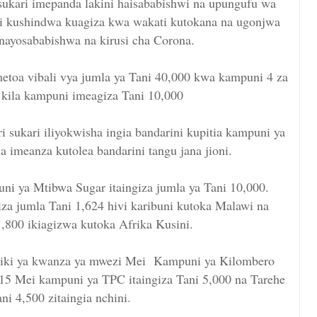
ukari imepanda lakini haisababishwi na upungufu wa
ji kushindwa kuagiza kwa wakati kutokana na ugonjwa
ayosababishwa na kirusi cha Corona.
 imetoa vibali vya jumla ya Tani 40,000 kwa kampuni 4 za
 kila kampuni imeagiza Tani 10,000
sukari iliyokwisha ingia bandarini kupitia kampuni ya
a imeanza kutolea bandarini tangu jana jioni.
ni ya Mtibwa Sugar itaingiza jumla ya Tani 10,000.
za jumla Tani 1,624 hivi karibuni kutoka Malawi na
,800 ikiagizwa kutoka Afrika Kusini.
ki ya kwanza ya mwezi Mei Kampuni ya Kilombero
 15 Mei kampuni ya TPC itaingiza Tani 5,000 na Tarehe
ni 4,500 zitaingia nchini.