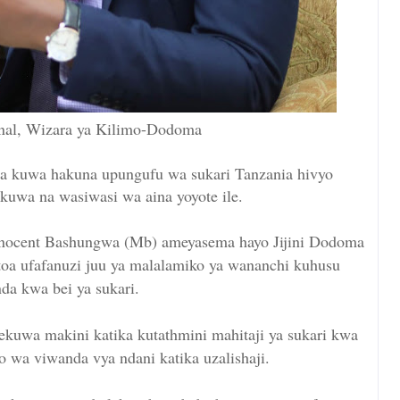
nal, Wizara ya Kilimo-Dodoma
ia kuwa hakuna upungufu wa sukari Tanzania hivyo
uwa na wasiwasi wa aina yoyote ile.
nocent Bashungwa (Mb) ameyasema hayo Jijini Dodoma
itoa ufafanuzi juu ya malalamiko ya wananchi kuhusu
da kwa bei ya sukari.
kuwa makini katika kutathmini mahitaji ya sukari kwa
 wa viwanda vya ndani katika uzalishaji.