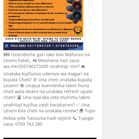
🚧🚦 Usiendeshe gari lako bila Mafunzo na
Leseni halali_ 📲 Wasiliana nasi sasa:
wa.me/255740273285 Unahitaji nini? 🚘
Unataka kujifunza udereva wa magari na
kupata Cheti? 📄 Una cheti unataka kupata
Leseni? 🔄 Unajua kuendesha lakini huna
cheti wala leseni na unataka refresh upate
cheti? 🛣️ Una nyaraka zote muhimu lakini
unahitaji kujifua zaidi barabarani? ✅ Una
Leseni bila cheti na unataka renew? 🌍 Tupo
mikoa yote Tanzania hadi vijijini! 📞 Tupigie
sasa: 0769 763 285