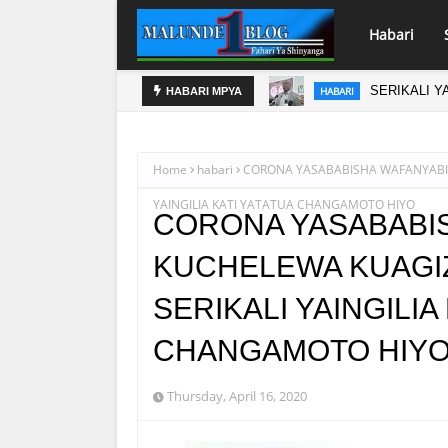
Habari
O
SAMIA, AFD
HABARI
HABARI MPYA
Home
habari
CORONA YASABABISHA WAFANYABIA
YAINGILIA KATI YATATUA CHANGAMOTO HIYO
CORONA YASABABI
KUCHELEWA KUAGIZ
SERIKALI YAINGILIA
CHANGAMOTO HIY
Thursday, April 16, 2020