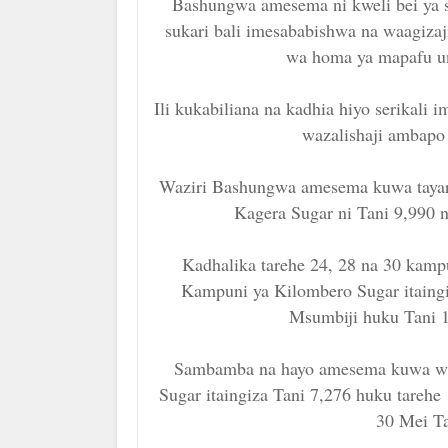
Bashungwa amesema ni kweli bei ya s
sukari bali imesababishwa na waagiza
wa homa ya mapafu un
Ili kukabiliana na kadhia hiyo serikali
wazalishaji ambapo
Waziri Bashungwa amesema kuwa tayari 
Kagera Sugar ni Tani 9,990 n
Kadhalika tarehe 24, 28 na 30 kampu
Kampuni ya Kilombero Sugar itaingi
Msumbiji huku Tani 1
Sambamba na hayo amesema kuwa wi
Sugar itaingiza Tani 7,276 huku tarehe
30 Mei Ta