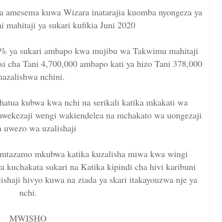
wa amesema kuwa Wizara inatarajia kuomba nyongeza ya
i mahitaji ya sukari kufikia Juni 2020
% ya sukari ambapo kwa mujibu wa Takwimu mahitaji
si cha Tani 4,700,000 ambapo kati ya hizo Tani 378,000
nazalishwa nchini.
tua kubwa kwa nchi na serikali katika mkakati wa
wekezaji wengi wakiendelea na mchakato wa uongezaji
na uwezo wa uzalishaji
mtazamo mkubwa katika kuzalisha miwa kwa wingi
 kuchakata sukari na Katika kipindi cha hivi karibuni
ishaji hivyo kuwa na ziada ya skari itakayouzwa nje ya
nchi.
MWISHO