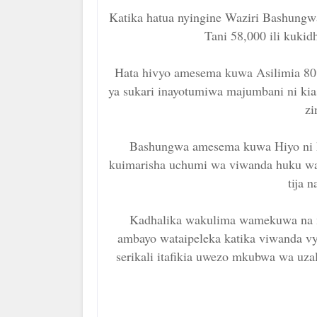
Katika hatua nyingine Waziri Bashung
Tani 58,000 ili kukidh
Hata hivyo amesema kuwa Asilimia 80
ya sukari inayotumiwa majumbani ni kia
zi
Bashungwa amesema kuwa Hiyo ni ha
kuimarisha uchumi wa viwanda huku wa
tija 
Kadhalika wakulima wamekuwa na 
ambayo wataipeleka katika viwanda vya
serikali itafikia uwezo mkubwa wa uzal