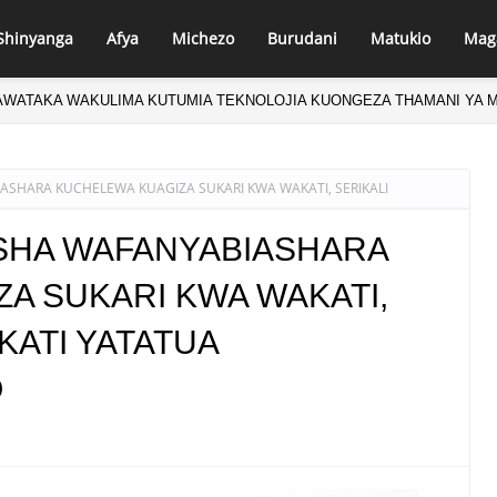
Shinyanga
Afya
Michezo
Burudani
Matukio
Mag
B WAAHIDI USHIRIKIANO MPYA KUHARAKISHA MAGEUZI KIUCHUMI
SHARA KUCHELEWA KUAGIZA SUKARI KWA WAKATI, SERIKALI
SHA WAFANYABIASHARA
A SUKARI KWA WAKATI,
 KATI YATATUA
O