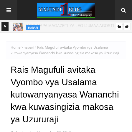
HABARI
 2026
NEEMA YA MAJI USANDA: AZZA ATANGAZA MAJI YA ZIWA
VICTORIA KUWAFIKIA WANANCHI WA SINGITA
Home
habari
Rais Magufuli avitaka Vyombo vya Usalama
kutowanyanyasa Wananchi kwa kuwasingizia makosa ya Uzururaji
Rais Magufuli avitaka
Vyombo vya Usalama
kutowanyanyasa Wananchi
kwa kuwasingizia makosa
ya Uzururaji