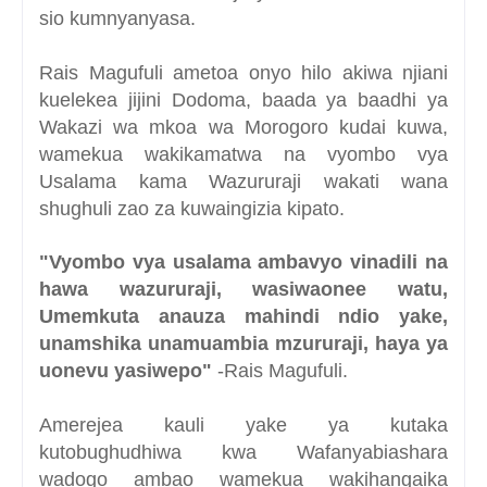
sio kumnyanyasa.
Rais Magufuli ametoa onyo hilo akiwa njiani
kuelekea jijini Dodoma, baada ya baadhi ya
Wakazi wa mkoa wa Morogoro kudai kuwa,
wamekua wakikamatwa na vyombo vya
Usalama kama Wazururaji wakati wana
shughuli zao za kuwaingizia kipato.
"Vyombo vya usalama ambavyo vinadili na
hawa wazururaji, wasiwaonee watu,
Umemkuta anauza mahindi ndio yake,
unamshika unamuambia mzururaji, haya ya
uonevu yasiwepo"
-Rais Magufuli.
Amerejea kauli yake ya kutaka
kutobughudhiwa kwa Wafanyabiashara
wadogo ambao wamekua wakihangaika