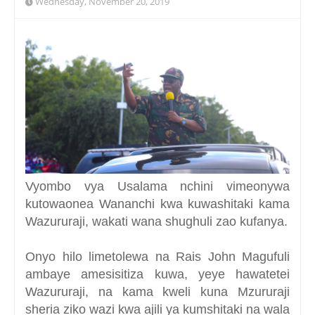
Wednesday, November 20, 2019
Vyombo vya Usalama nchini vimeonywa
kutowaonea Wananchi kwa kuwashitaki kama
Wazururaji, wakati wana shughuli zao kufanya.
Onyo hilo limetolewa na Rais John Magufuli
ambaye amesisitiza kuwa, yeye hawatetei
Wazururaji, na kama kweli kuna Mzururaji
sheria ziko wazi kwa ajili ya kumshitaki na wala