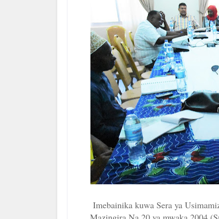
Imebainika kuwa Sera ya Usimamiz
Mazingira Na.20 ya mwaka 2004 (S