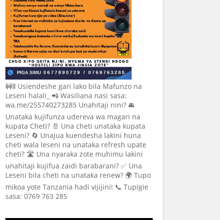
🚧🚦 Usiendeshe gari lako bila Mafunzo na
Leseni halali_ 📲 Wasiliana nasi sasa:
wa.me/255740273285 Unahitaji nini? 🚘
Unataka kujifunza udereva wa magari na
kupata Cheti? 📄 Una cheti unataka kupata
Leseni? 🔄 Unajua kuendesha lakini huna
cheti wala leseni na unataka refresh upate
cheti? 🛣️ Una nyaraka zote muhimu lakini
unahitaji kujifua zaidi barabarani? ✅ Una
Leseni bila cheti na unataka renew? 🌍 Tupo
mikoa yote Tanzania hadi vijijini! 📞 Tupigie
sasa: 0769 763 285