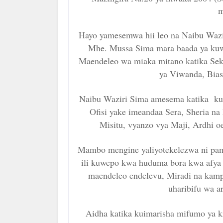
m
Hayo yamesemwa hii leo na Naibu Waz
Mhe. Mussa Sima mara baada ya kuwas
Maendeleo wa miaka mitano katika Se
ya Viwanda, Bias
Naibu Waziri Sima amesema katika kuh
Ofisi yake imeandaa Sera, Sheria na
Misitu, vyanzo vya Maji, Ardhi o
Mambo mengine yaliyotekelezwa ni pamo
ili kuwepo kwa huduma bora kwa afya ya
maendeleo endelevu, Miradi na kam
uharibifu wa 
Aidha katika kuimarisha mifumo ya ki