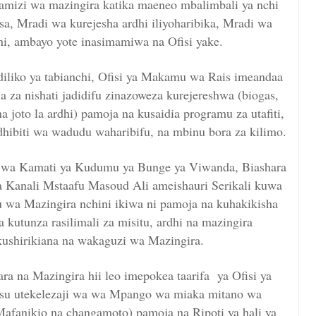
amizi wa mazingira katika maeneo mbalimbali ya nchi
a, Mradi wa kurejesha ardhi iliyoharibika, Mradi wa
i, ambayo yote inasimamiwa na Ofisi yake.
diliko ya tabianchi, Ofisi ya Makamu wa Rais imeandaa
a za nishati jadidifu zinazoweza kurejereshwa (biogas,
na joto la ardhi) pamoja na kusaidia programu za utafiti,
hibiti wa wadudu waharibifu, na mbinu bora za kilimo.
i wa Kamati ya Kudumu ya Bunge ya Viwanda, Biashara
 Kanali Mstaafu Masoud Ali ameishauri Serikali kuwa
fu wa Mazingira nchini ikiwa ni pamoja na kuhakikisha
 kutunza rasilimali za misitu, ardhi na mazingira
ushirikiana na wakaguzi wa Mazingira.
a na Mazingira hii leo imepokea taarifa ya Ofisi ya
u utekelezaji wa wa Mpango wa miaka mitano wa
afanikio na changamoto) pamoja na Ripoti ya hali ya