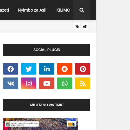
azeti
Nyimbo za Asili
KILIMO
NYUKL
HABARI
MBA NNE CHA KUPOZEA MAFUTA CHAFIKIA 88%
SOCIAL PLUGIN
MKUTANO WA TMIC