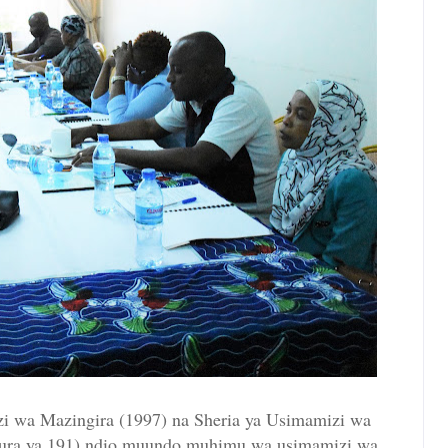
i wa Mazingira (1997) na Sheria ya Usimamizi wa
ura ya 191) ndio muundo muhimu wa usimamizi wa