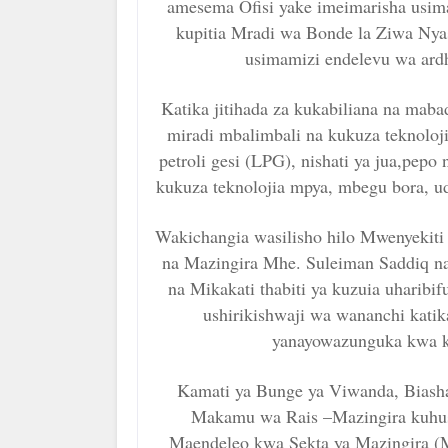
amesema Ofisi yake imeimarisha usim
kupitia Mradi wa Bonde la Ziwa Nyas
usimamizi endelevu wa ardh
Katika jitihada za kukabiliana na maba
miradi mbalimbali na kukuza teknoloji
petroli gesi (LPG), nishati ya jua,pepo 
kukuza teknolojia mpya, mbegu bora, ud
Wakichangia wasilisho hilo Mwenyekit
na Mazingira Mhe. Suleiman Saddiq na
na Mikakati thabiti ya kuzuia uharibi
ushirikishwaji wa wananchi katika
yanayowazunguka kwa k
Kamati ya Bunge ya Viwanda, Biashar
Makamu wa Rais –Mazingira kuhus
Maendeleo kwa Sekta ya Mazingira (M