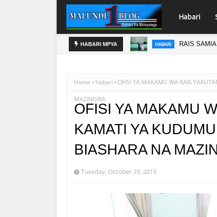
Habari
HABARI
HABARI MPYA
TPDC YARIDHISHWA 
Home
habari
OFISI YA MAKAMU WA RAIS YAKUT
MAZINGIRA
OFISI YA MAKAMU W
KAMATI YA KUDUMU
BIASHARA NA MAZI
Tuesday, October 29, 2019