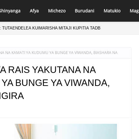
Shinyanga
Afya
Michezo
Burudani
Matukio
Mag
NA UTEKELEZAJI WA EACOP, AJIRA ELFU 11 ZAPATIKANA! KITUO NA
ANA NA KAMATI YA KUDUMU YA BUNGE YA VIWANDA, BIASHARA NA
A RAIS YAKUTANA NA
 YA BUNGE YA VIWANDA,
NGIRA