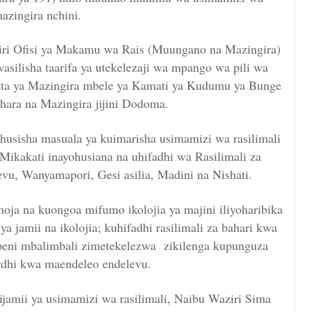
azingira nchini.
iri Ofisi ya Makamu wa Rais (Muungano na Mazingira)
ilisha taarifa ya utekelezaji wa mpango wa pili wa
kta ya Mazingira mbele ya Kamati ya Kudumu ya Bunge
hara na Mazingira jijini Dodoma.
usisha masuala ya kuimarisha usimamizi wa rasilimali
 Mikakati inayohusiana na uhifadhi wa Rasilimali za
evu, Wanyamapori, Gesi asilia, Madini na Nishati.
ja na kuongoa mifumo ikolojia ya majini iliyoharibika
 jamii na ikolojia; kuhifadhi rasilimali za bahari kwa
peni mbalimbali zimetekelezwa zikilenga kupunguza
ardhi kwa maendeleo endelevu.
jamii ya usimamizi wa rasilimali, Naibu Waziri Sima