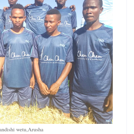
ndishi wetu,Arusha