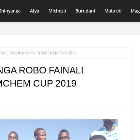
Shinyanga
Afya
Michezo
Burudani
Matukio
Mag
AIFA MARY CHATANDA AMPA KONGOLE MBUNGE VITI MAALUM MKOA 
AINALI MICHUANO YA CHEMCHEM CUP 2019
INGA ROBO FAINALI
MCHEM CUP 2019