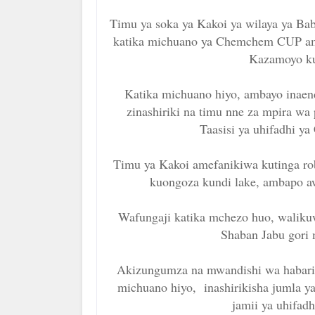
Timu ya soka ya Kakoi ya wilaya ya Ba
katika michuano ya Chemchem CUP amba
Kazamoyo ku
Katika michuano hiyo, ambayo inaend
zinashiriki na timu nne za mpira wa
Taasisi ya uhifadhi 
Timu ya Kakoi amefanikiwa kutinga robo
kuongoza kundi lake, ambapo aw
Wafungaji katika mchezo huo, walikuw
Shaban Jabu gori
Akizungumza na mwandishi wa habari 
michuano hiyo, inashirikisha jumla y
jamii ya uhifa