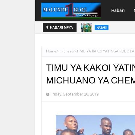
Habari
HABARI
HABARI MPYA
MWENYEKITI UWT T
Home
michezo
TIMU YA KAKOI YATINGA ROBO F
TIMU YA KAKOI YAT
MICHUANO YA CHE
Friday, September 20, 2019