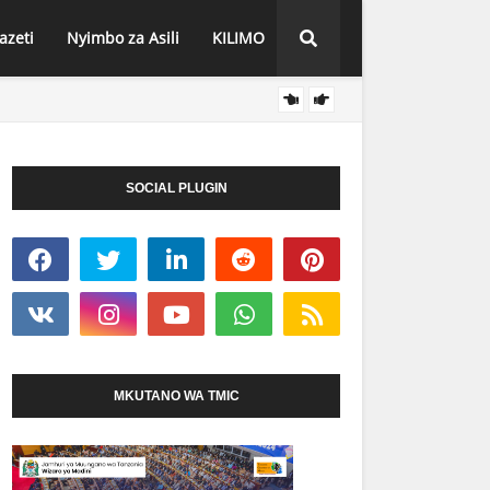
azeti
Nyimbo za Asili
KILIMO
DC MT
HABARI
WA MBEYA MHESHIMIWA MARYPRISCA MAHUNDI
SOCIAL PLUGIN
MKUTANO WA TMIC