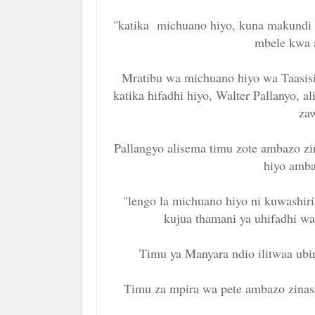
"katika michuano hiyo, kuna makundi 
mbele kwa aj
Mratibu wa michuano hiyo wa Taasis
katika hifadhi hiyo, Walter Pallanyo, a
za
Pallangyo alisema timu zote ambazo zin
hiyo amba
"lengo la michuano hiyo ni kuwashiri
kujua thamani ya uhifadhi wa
Timu ya Manyara ndio ilitwaa ub
Timu za mpira wa pete ambazo zina