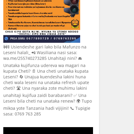
🚧🚦 Usiendeshe gari lako bila Mafunzo na
Leseni halali_ 📲 Wasiliana nasi sasa:
wa.me/255740273285 Unahitaji nini? 🚘
Unataka kujifunza udereva wa magari na
kupata Cheti? 📄 Una cheti unataka kupata
Leseni? 🔄 Unajua kuendesha lakini huna
cheti wala leseni na unataka refresh upate
cheti? 🛣️ Una nyaraka zote muhimu lakini
unahitaji kujifua zaidi barabarani? ✅ Una
Leseni bila cheti na unataka renew? 🌍 Tupo
mikoa yote Tanzania hadi vijijini! 📞 Tupigie
sasa: 0769 763 285