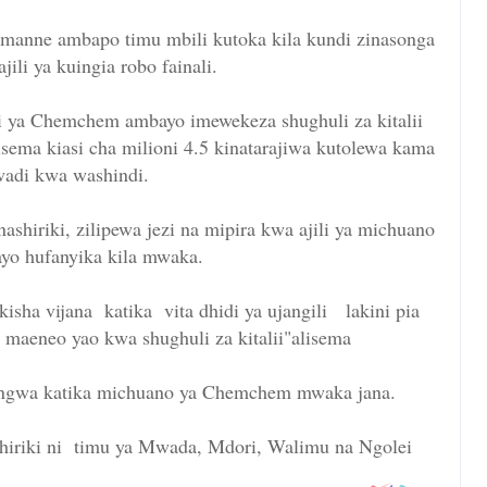
manne ambapo timu mbili kutoka kila kundi zinasonga
ili ya kuingia robo fainali.
i ya Chemchem ambayo imewekeza shughuli za kitalii
lisema kiasi cha milioni 4.5 kinatarajiwa kutolewa kama
wadi kwa washindi.
ashiriki, zilipewa jezi na mipira kwa ajili ya michuano
yo hufanyika kila mwaka.
kisha vijana katika vita dhidi ya ujangili lakini pia
 maeneo yao kwa shughuli za kitalii"alisema
ingwa katika michuano ya Chemchem mwaka jana.
shiriki ni timu ya Mwada, Mdori, Walimu na Ngolei