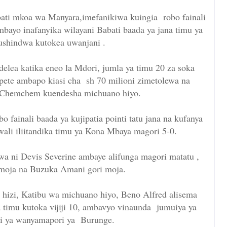
bati mkoa wa Manyara,imefanikiwa kuingia robo fainali
yo inafanyika wilayani Babati baada ya jana timu ya
shindwa kutokea uwanjani .
elea katika eneo la Mdori, jumla ya timu 20 za soka
 pete ambapo kiasi cha sh 70 milioni zimetolewa na
ya Chemchem kuendesha michuano hiyo.
 fainali baada ya kujipatia pointi tatu jana na kufanya
ali iliitandika timu ya Kona Mbaya magori 5-0.
a ni Devis Severine ambaye alifunga magori matatu ,
 moja na Buzuka Amani gori moja.
hizi, Katibu wa michuano hiyo, Beno Alfred alisema
a timu kutoka vijiji 10, ambavyo vinaunda jumuiya ya
dhi ya wanyamapori ya Burunge.