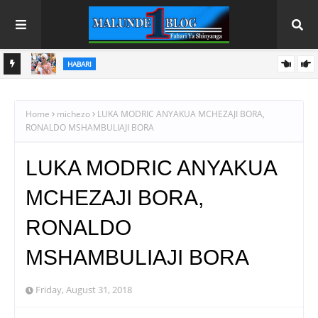
HABARI SHINYANGA
A
DC MASINDI APONGEZA HATUA ZA MLEZI WA KISHAPU
VETERAN
Home
michezo
LUKA MODRIC ANYAKUA MCHEZAJI BORA,
RONALDO MSHAMBULIAJI BORA
LUKA MODRIC ANYAKUA
MCHEZAJI BORA,
RONALDO
MSHAMBULIAJI BORA
Friday, August 31, 2018