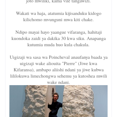
joto mwiliki, kama vile tangawizi.
Wakati wa haja, atatumia kijisanduku kidogo
kilichomo mvunguni mwa kiti chake.
Ndipo mayai hayo yaangue vifaranga, hahitaji
kuondoka zaidi ya dakika 30 kwa siku. Anapanga
kutumia muda huo kula chakula.
Uigizaji wa sasa wa Poincheval anaufanya baada ya
uigizaji wake aliouita "Pierre" (Jiwe kwa
Kifaransa), ambapo aliishi ndani ya jiwe kubwa
lililokuwa limechongwa sehemu ya kutoshea mwili
wake ndani.