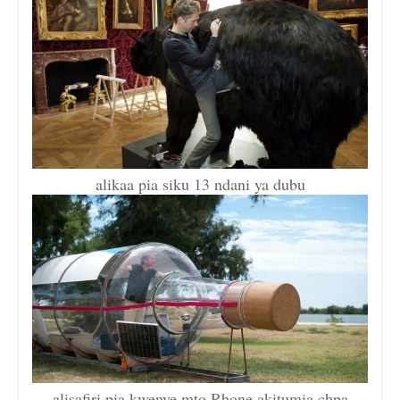
alikaa pia siku 13 ndani ya dubu
alisafiri pia kwenye mto Rhone akitumia chpa