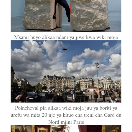
Msanii huyo alikaa ndani ya jiwe kwa wiki moja
Poincheval pia alikaa wiki moja juu ya boriti ya
urefu wa mita 20 nje ya kituo cha treni cha Gard du
Nord mjini Paris