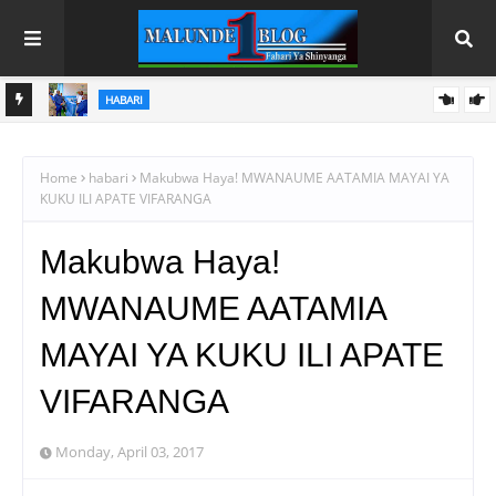
HABARI
SERIKALI YAOKOA WAATHIRIKA 160 WA USAFIRISHAJI
HARAMU WA BINADAMU, WATUHUMIWA 57 WAKAMATWA
Home
habari
Makubwa Haya! MWANAUME AATAMIA MAYAI YA
KUKU ILI APATE VIFARANGA
Makubwa Haya!
MWANAUME AATAMIA
MAYAI YA KUKU ILI APATE
VIFARANGA
Monday, April 03, 2017