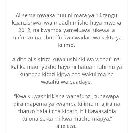
Alisema mwaka huu ni mara ya 14 tangu
kuanzishwa kwa maadhimisho haya mwaka
2012, na kwamba yamekuwa jukwaa la
mafunzo na ubunifu kwa wadau wa sekta ya
kilimo.
Aidha alisisitiza kuwa ushiriki wa wanafunzi
katika maonyesho hayo ni hatua muhimu ya
kuandaa kizazi kipya cha wakulima na
watafiti wa baadaye.
“Kwa kuwashirikisha wanafunzi, tunawapa
dira mapema ya kwamba kilimo ni ajira na
chanzo halali cha kipato, hii itawasaidia
kuiona sekta hii kwa macho mapya,”
alieleza.