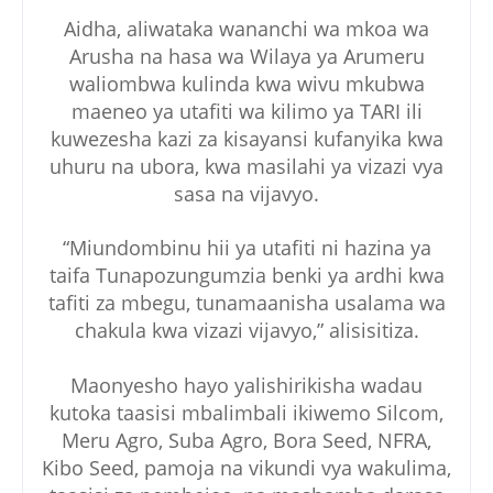
Aidha, aliwataka wananchi wa mkoa wa
Arusha na hasa wa Wilaya ya Arumeru
waliombwa kulinda kwa wivu mkubwa
maeneo ya utafiti wa kilimo ya TARI ili
kuwezesha kazi za kisayansi kufanyika kwa
uhuru na ubora, kwa masilahi ya vizazi vya
sasa na vijavyo.
“Miundombinu hii ya utafiti ni hazina ya
taifa Tunapozungumzia benki ya ardhi kwa
tafiti za mbegu, tunamaanisha usalama wa
chakula kwa vizazi vijavyo,” alisisitiza.
Maonyesho hayo yalishirikisha wadau
kutoka taasisi mbalimbali ikiwemo Silcom,
Meru Agro, Suba Agro, Bora Seed, NFRA,
Kibo Seed, pamoja na vikundi vya wakulima,