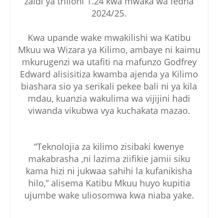
zaidi ya trilioni 1.24 kwa mwaka wa fedha
2024/25.
Kwa upande wake mwakilishi wa Katibu
Mkuu wa Wizara ya Kilimo, ambaye ni kaimu
mkurugenzi wa utafiti na mafunzo Godfrey
Edward alisisitiza kwamba ajenda ya Kilimo
biashara sio ya serikali pekee bali ni ya kila
mdau, kuanzia wakulima wa vijijini hadi
viwanda vikubwa vya kuchakata mazao.
“Teknolojia za kilimo zisibaki kwenye
makabrasha ,ni lazima ziifikie jamii siku
kama hizi ni jukwaa sahihi la kufanikisha
hilo,” alisema Katibu Mkuu huyo kupitia
ujumbe wake uliosomwa kwa niaba yake.