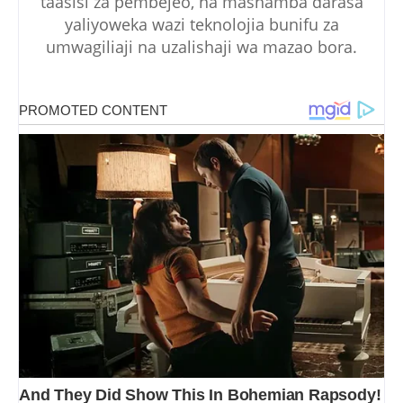
taasisi za pembejeo, na mashamba darasa
yaliyoweka wazi teknolojia bunifu za
umwagiliaji na uzalishaji wa mazao bora.