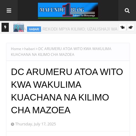
HABARI
NAFAKA
RAIS DKT. SAMIA AFUNGA RASMI MAONESHO YA NANE NANE
DODOMA
Home
habari
DC ARUMERU ATOA WITO KWA WAKULIMA
KUACHANA NA KILIMO CHA MAZOEA
DC ARUMERU ATOA WITO
KWA WAKULIMA
KUACHANA NA KILIMO
CHA MAZOEA
Thursday, July 17, 2025