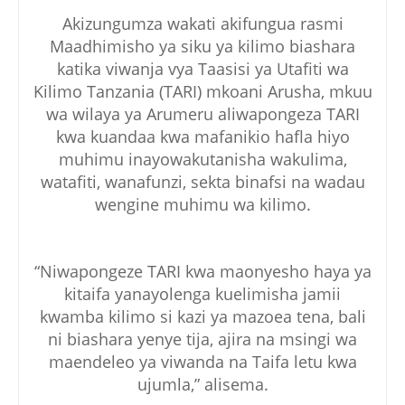
Akizungumza wakati akifungua rasmi
Maadhimisho ya siku ya kilimo biashara
katika viwanja vya Taasisi ya Utafiti wa
Kilimo Tanzania (TARI) mkoani Arusha, mkuu
wa wilaya ya Arumeru aliwapongeza TARI
kwa kuandaa kwa mafanikio hafla hiyo
muhimu inayowakutanisha wakulima,
watafiti, wanafunzi, sekta binafsi na wadau
wengine muhimu wa kilimo.
“Niwapongeze TARI kwa maonyesho haya ya
kitaifa yanayolenga kuelimisha jamii
kwamba kilimo si kazi ya mazoea tena, bali
ni biashara yenye tija, ajira na msingi wa
maendeleo ya viwanda na Taifa letu kwa
ujumla,” alisema.