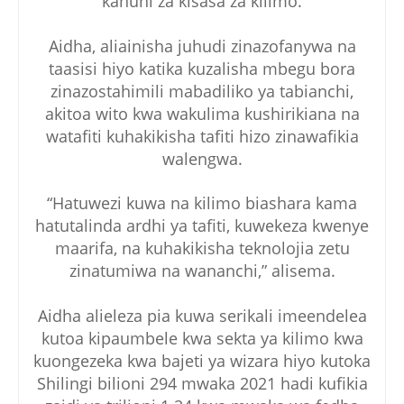
kanuni za kisasa za kilimo.
Aidha, aliainisha juhudi zinazofanywa na
taasisi hiyo katika kuzalisha mbegu bora
zinazostahimili mabadiliko ya tabianchi,
akitoa wito kwa wakulima kushirikiana na
watafiti kuhakikisha tafiti hizo zinawafikia
walengwa.
“Hatuwezi kuwa na kilimo biashara kama
hatutalinda ardhi ya tafiti, kuwekeza kwenye
maarifa, na kuhakikisha teknolojia zetu
zinatumiwa na wananchi,” alisema.
Aidha alieleza pia kuwa serikali imeendelea
kutoa kipaumbele kwa sekta ya kilimo kwa
kuongezeka kwa bajeti ya wizara hiyo kutoka
Shilingi bilioni 294 mwaka 2021 hadi kufikia