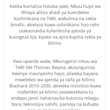
Katika kumaliza hotuba yake, Mkuu huyo wa
Wilaya alitoa ahadi ya kuendelea
kushirikiana na TARI, wakulima na sekta
binafsi, akieleza kuwa ushirikiano huo ndio
utakaosaidia kufanikisha ajenda ya
kuongeza tija, kipato na ajira kupitia sekta ya
kilimo.
Kwa upande wake, Mkurugenzi mkuu wa
TARI Dkt Thomas Bwana, akizungumza
kwenye maonyesho hayo, aliweka bayana
mwelekeo wa ajenda ya taifa ya Kilimo
Biashara 2010–2030, akiweka msisitizo kuwa
mafanikio ya kilimo yatawezekana tu
endapo jamii itahamasika kutumia mbegu
bora, teknolojia sahihi, pamoja na kufuata