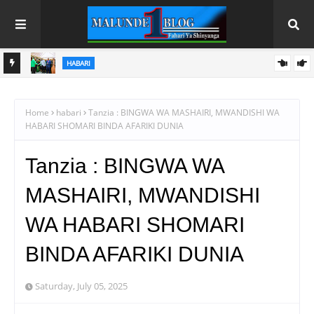
HABARI
A
TADB YAJENGA IMANI YA SERIKALI KATIKA KUCHOCHEA
MAPINDUZI YA KILIMO
Home
habari
Tanzia : BINGWA WA MASHAIRI, MWANDISHI WA
HABARI SHOMARI BINDA AFARIKI DUNIA
Tanzia : BINGWA WA
MASHAIRI, MWANDISHI
WA HABARI SHOMARI
BINDA AFARIKI DUNIA
Saturday, July 05, 2025