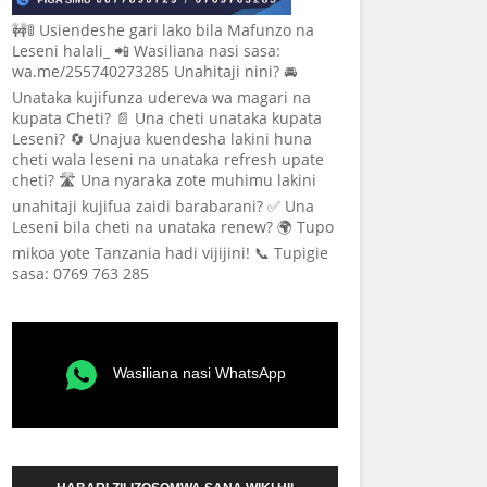
🚧🚦 Usiendeshe gari lako bila Mafunzo na
Leseni halali_ 📲 Wasiliana nasi sasa:
wa.me/255740273285 Unahitaji nini? 🚘
Unataka kujifunza udereva wa magari na
kupata Cheti? 📄 Una cheti unataka kupata
Leseni? 🔄 Unajua kuendesha lakini huna
cheti wala leseni na unataka refresh upate
cheti? 🛣️ Una nyaraka zote muhimu lakini
unahitaji kujifua zaidi barabarani? ✅ Una
Leseni bila cheti na unataka renew? 🌍 Tupo
mikoa yote Tanzania hadi vijijini! 📞 Tupigie
sasa: 0769 763 285
Wasiliana nasi WhatsApp