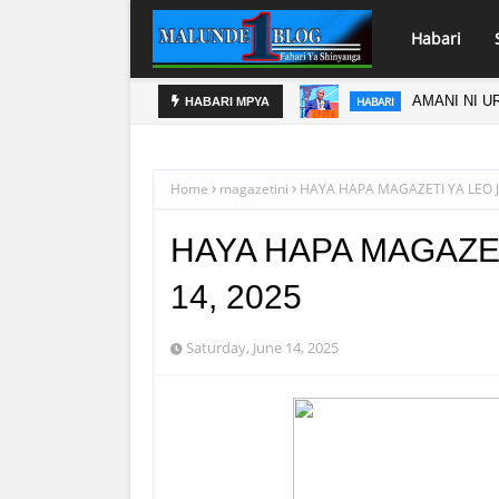
Habari
I
AMANI NI U
HABARI
HABARI MPYA
Home
magazetini
HAYA HAPA MAGAZETI YA LEO J
HAYA HAPA MAGAZET
14, 2025
Saturday, June 14, 2025