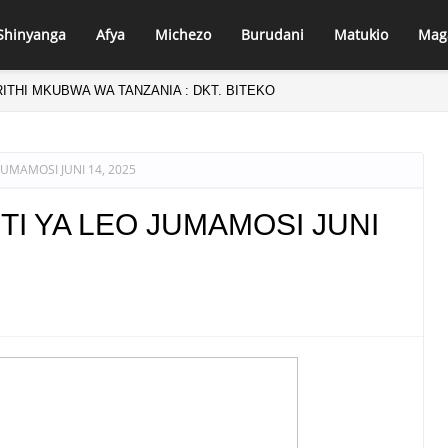
Shinyanga
Afya
Michezo
Burudani
Matukio
Mag
RITHI MKUBWA WA TANZANIA : DKT. BITEKO
UMAMOSI JUNI 14, 2025
I YA LEO JUMAMOSI JUNI