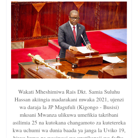
Wakati Mheshimiwa Rais Dkt. Samia Suluhu
Hassan akiingia madarakani mwaka 2021, ujenzi
wa daraja la JP Magufuli (Kigongo - Busisi)
mkoani Mwanza ulikuwa umefikia takribani
asilimia 25 na kutokana changamoto za kutetereka
kwa uchumi wa dunia baada ya janga la Uviko 19,
hivyo kuwa na wasiwasi wa upatikanaji wa fedha.