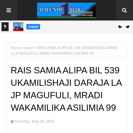
HABARI
NZI
WADAU WA SIASA WAIUNGA MKONO TUME YA UCHUNGUZI YA
NA
RAIS SAMIA
Home
habari
RAIS SAMIA ALIPA BIL 539 UKAMILISHAJI DARAJA
LA JP MAGUFULI, MRADI WAKAMILIKA ASILIMIA 99
RAIS SAMIA ALIPA BIL 539
UKAMILISHAJI DARAJA LA
JP MAGUFULI, MRADI
WAKAMILIKA ASILIMIA 99
Monday, May 05, 2025