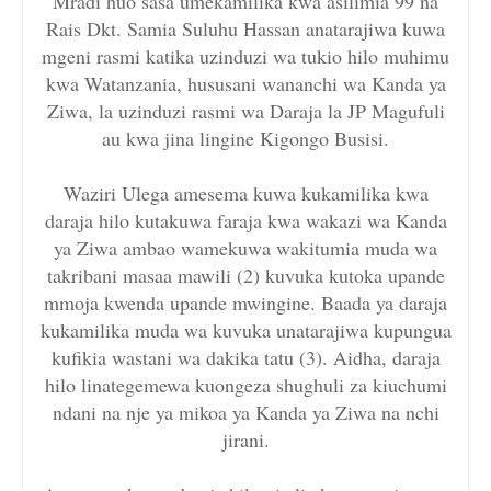
Mradi huo sasa umekamilika kwa asilimia 99 na
Rais Dkt. Samia Suluhu Hassan anatarajiwa kuwa
mgeni rasmi katika uzinduzi wa tukio hilo muhimu
kwa Watanzania, hususani wananchi wa Kanda ya
Ziwa, la uzinduzi rasmi wa Daraja la JP Magufuli
au kwa jina lingine Kigongo Busisi.
Waziri Ulega amesema kuwa kukamilika kwa
daraja hilo kutakuwa faraja kwa wakazi wa Kanda
ya Ziwa ambao wamekuwa wakitumia muda wa
takribani masaa mawili (2) kuvuka kutoka upande
mmoja kwenda upande mwingine. Baada ya daraja
kukamilika muda wa kuvuka unatarajiwa kupungua
kufikia wastani wa dakika tatu (3). Aidha, daraja
hilo linategemewa kuongeza shughuli za kiuchumi
ndani na nje ya mikoa ya Kanda ya Ziwa na nchi
jirani.