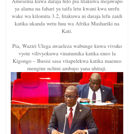
Amesema kuwa daraja hilo pia litakuwa mojawapo
ya alama na fahari ya taifa letu kwani kwa urefu
wake wa kilomita 3.2, litakuwa ni daraja lefu zaidi
katika ukanda wetu huu wa Afrika Mashariki na
Kati.
Pia, Waziri Ulega awaeleza wabunge kuwa vivuko
vyote vilivyokuwa vinatumika katika eneo la
Kigongo – Busisi sasa vitapelekwa katika maeneo
mengine nchini ambayo yana uhitaji.