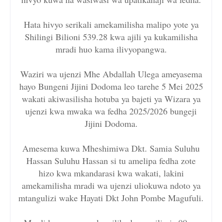
Hata hivyo serikali amekamilisha malipo yote ya
Shilingi Bilioni 539.28 kwa ajili ya kukamilisha
mradi huo kama ilivyopangwa.
Waziri wa ujenzi Mhe Abdallah Ulega ameyasema
hayo Bungeni Jijini Dodoma leo tarehe 5 Mei 2025
wakati akiwasilisha hotuba ya bajeti ya Wizara ya
ujenzi kwa mwaka wa fedha 2025/2026 bungeji
Jijini Dodoma.
Amesema kuwa Mheshimiwa Dkt. Samia Suluhu
Hassan Suluhu Hassan si tu amelipa fedha zote
hizo kwa mkandarasi kwa wakati, lakini
amekamilisha mradi wa ujenzi uliokuwa ndoto ya
mtangulizi wake Hayati Dkt John Pombe Magufuli.