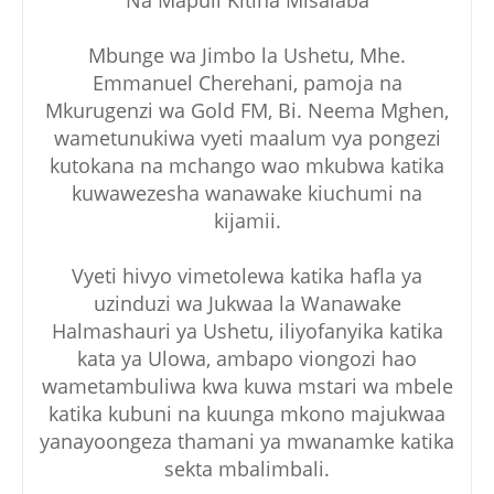
Na Mapuli Kitina Misalaba
Mbunge wa Jimbo la Ushetu, Mhe.
Emmanuel Cherehani, pamoja na
Mkurugenzi wa Gold FM, Bi. Neema Mghen,
wametunukiwa vyeti maalum vya pongezi
kutokana na mchango wao mkubwa katika
kuwawezesha wanawake kiuchumi na
kijamii.
Vyeti hivyo vimetolewa katika hafla ya
uzinduzi wa Jukwaa la Wanawake
Halmashauri ya Ushetu, iliyofanyika katika
kata ya Ulowa, ambapo viongozi hao
wametambuliwa kwa kuwa mstari wa mbele
katika kubuni na kuunga mkono majukwaa
yanayoongeza thamani ya mwanamke katika
sekta mbalimbali.