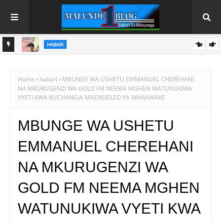
HABARI
NI WA
AGCOT YAONGEZA NGUVU KATIKA KUWAUNGANISHA
WAKULIMA WA PARACHICHI NA FURSA
Home
habari
MBUNGE WA USHETU EMMANUEL CHEREHANI
NA MKURUGENZI WA GOLD FM NEEMA MGHEN WATUNUKIWA
VYETI KWA KUCHANGIA MAENDELEO YA WANAWAKE
MBUNGE WA USHETU
EMMANUEL CHEREHANI
NA MKURUGENZI WA
GOLD FM NEEMA MGHEN
WATUNUKIWA VYETI KWA