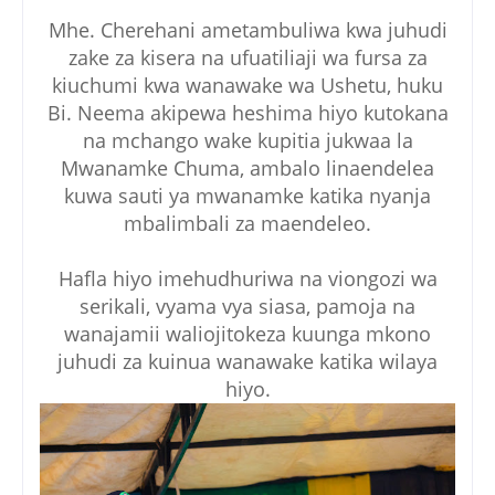
Mhe. Cherehani ametambuliwa kwa juhudi
zake za kisera na ufuatiliaji wa fursa za
kiuchumi kwa wanawake wa Ushetu, huku
Bi. Neema akipewa heshima hiyo kutokana
na mchango wake kupitia jukwaa la
Mwanamke Chuma, ambalo linaendelea
kuwa sauti ya mwanamke katika nyanja
mbalimbali za maendeleo.
Hafla hiyo imehudhuriwa na viongozi wa
serikali, vyama vya siasa, pamoja na
wanajamii waliojitokeza kuunga mkono
juhudi za kuinua wanawake katika wilaya
hiyo.