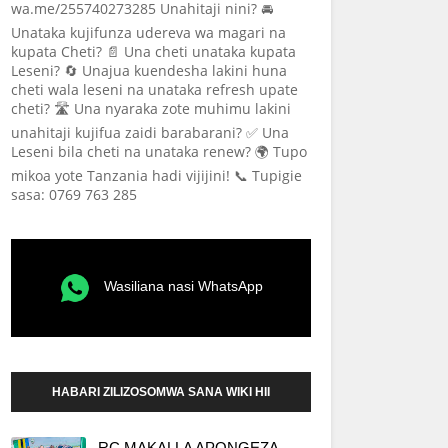
wa.me/255740273285 Unahitaji nini? 🚘
Unataka kujifunza udereva wa magari na
kupata Cheti? 📄 Una cheti unataka kupata
Leseni? 🔄 Unajua kuendesha lakini huna
cheti wala leseni na unataka refresh upate
cheti? 🛣️ Una nyaraka zote muhimu lakini
unahitaji kujifua zaidi barabarani? ✅ Una
Leseni bila cheti na unataka renew? 🌍 Tupo
mikoa yote Tanzania hadi vijijini! 📞 Tupigie
sasa: 0769 763 285
Wasiliana nasi WhatsApp
HABARI ZILIZOSOMWA SANA WIKI HII
RC MAKALLA APONGEZA