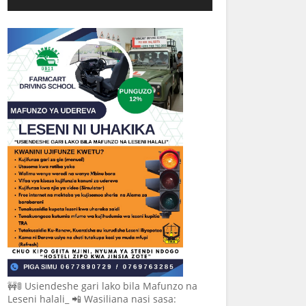
🚧🚦 Usiendeshe gari lako bila Mafunzo na
Leseni halali_ 📲 Wasiliana nasi sasa: