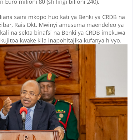
Euro milioni 80 (shilingi bilioni 240).
liana saini mkopo huo kati ya Benki ya CRDB na
zibar, Rais Dkt. Mwinyi amesema maendeleo ya
rikali na sekta binafsi na Benki ya CRDB imekuwa
kujitoa kwake kila inapohitajika kufanya hivyo.