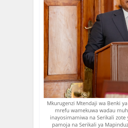
Mkurugenzi Mtendaji wa Benki y
mrefu wamekuwa wadau muhim
inayosimamiwa na Serikali zote 
pamoja na Serikali ya Mapinduz