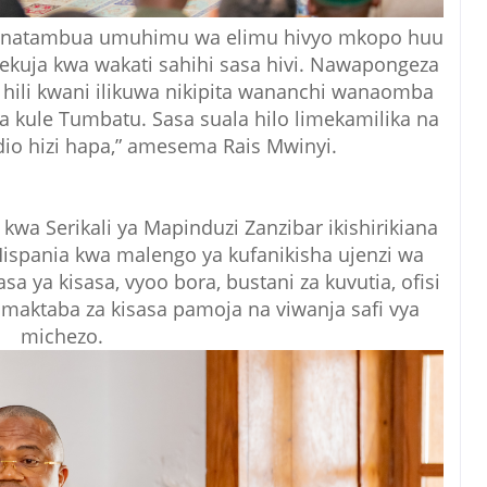
anatambua umuhimu wa elimu hivyo mkopo huu
uja kwa wakati sahihi sasa hivi. Nawapongeza
a hili kwani ilikuwa nikipita wananchi wanaomba
a kule Tumbatu. Sasa suala hilo limekamilika na
dio hizi hapa,” amesema Rais Mwinyi.
a Serikali ya Mapinduzi Zanzibar ikishirikiana
Hispania kwa malengo ya kufanikisha ujenzi wa
a ya kisasa, vyoo bora, bustani za kuvutia, ofisi
maktaba za kisasa pamoja na viwanja safi vya
michezo.