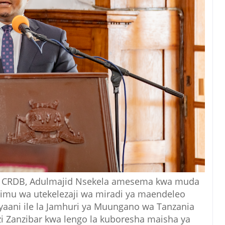
a CRDB, Adulmajid Nsekela amesema kwa muda
u wa utekelezaji wa miradi ya maendeleo
yaani ile la Jamhuri ya Muungano wa Tanzania
i Zanzibar kwa lengo la kuboresha maisha ya