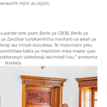
naoishi mjini au vijijini.
asa pande zote yaani Benki ya CRDB, Benki ya
 ya Zanzibar tunakamilisha masharti ya awali ya
lezaji wa miradi kusudiwa. Ni matumaini yetu
akamilishwa kabla ya mwishoni mwa mwezi ujao
ezekanavyo utekelezaji wa mradi huu,” amesema
Nsekela.