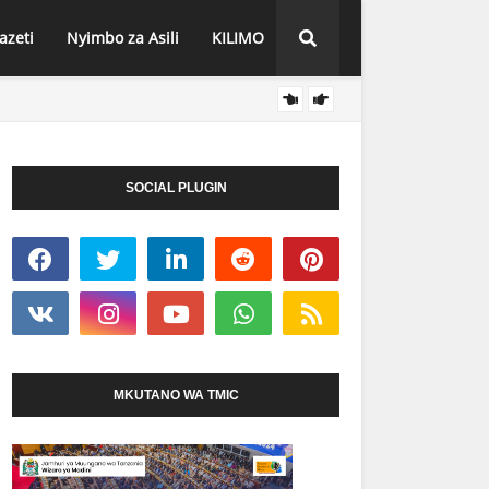
azeti
Nyimbo za Asili
KILIMO
NEEMA
HABARI
SOCIAL PLUGIN
MKUTANO WA TMIC