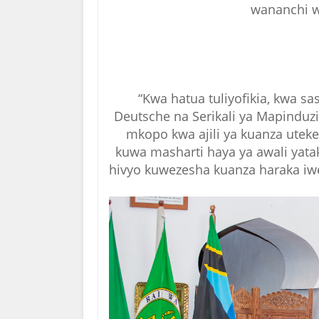
wananchi wa
“Kwa hatua tuliyofikia, kwa s
Deutsche na Serikali ya Mapinduzi
mkopo kwa ajili ya kuanza uteke
kuwa masharti haya ya awali yat
hivyo kuwezesha kuanza haraka iw