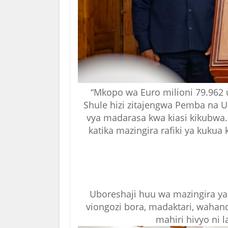
“Mkopo wa Euro milioni 79.962 u
Shule hizi zitajengwa Pemba na 
vya madarasa kwa kiasi kikubwa
katika mazingira rafiki ya kukua
Uboreshaji huu wa mazingira ya
viongozi bora, madaktari, wahan
mahiri hivyo ni 