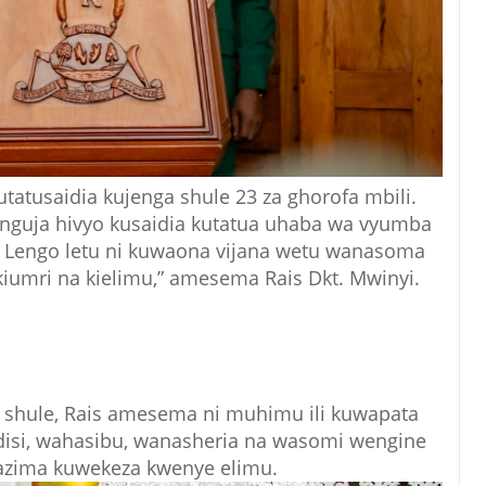
tatusaidia kujenga shule 23 za ghorofa mbili.
Unguja hivyo kusaidia kutatua uhaba wa vyumba
. Lengo letu ni kuwaona vijana wetu wanasoma
 kiumri na kielimu,” amesema Rais Dkt. Mwinyi.
 shule, Rais amesema ni muhimu ili kuwapata
disi, wahasibu, wanasheria na wasomi wengine
lazima kuwekeza kwenye elimu.