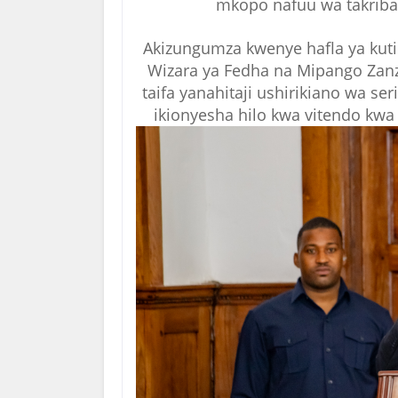
mkopo nafuu wa takriban 
Akizungumza kwenye hafla ya kuti
Wizara ya Fedha na Mipango Zan
taifa yanahitaji ushirikiano wa se
ikionyesha hilo kwa vitendo kwa 