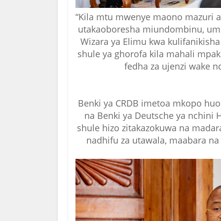
“Kila mtu mwenye maono mazuri 
utakaoboresha miundombinu, umek
Wizara ya Elimu kwa kulifanikish
shule ya ghorofa kila mahali mpak
fedha za ujenzi wake n
Benki ya CRDB imetoa mkopo huo kw
na Benki ya Deutsche ya nchini 
shule hizo zitakazokuwa na madaras
nadhifu za utawala, maabara na 