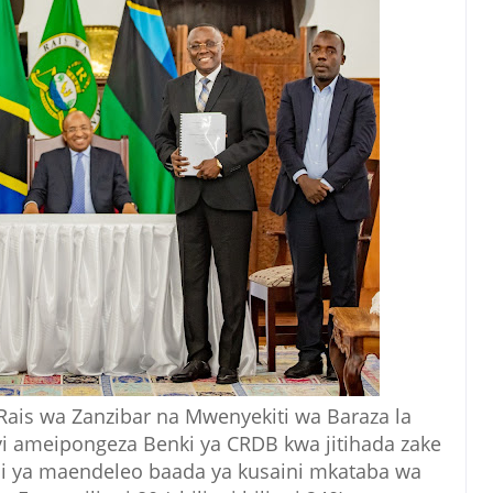
 Rais wa Zanzibar na Mwenyekiti wa Baraza la
yi ameipongeza Benki ya CRDB kwa jitihada zake
adi ya maendeleo baada ya kusaini mkataba wa