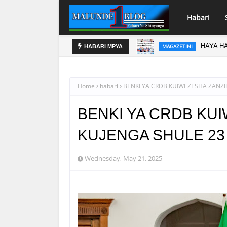
Habari
HAYA HA
MAGAZETINI
HABARI MPYA
Home
habari
BENKI YA CRDB KUIWEZESHA ZANZI
BENKI YA CRDB KU
KUJENGA SHULE 23
Wednesday, May 21, 2025