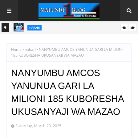
HABARI
 NA
WACHIMBAJI WADOGO NAMUNGO WAOMBA MAFUNZO
ENDELEVU YA USALAMA NA AFYA KAZINI
Home
habari
NANYUMBU AMCOS YANUNUA GARI LA MILIONI
185 KUBORESHA UKUSANYAJI WA MAZAO
NANYUMBU AMCOS
YANUNUA GARI LA
MILIONI 185 KUBORESHA
UKUSANYAJI WA MAZAO
Saturday, March 29, 2025