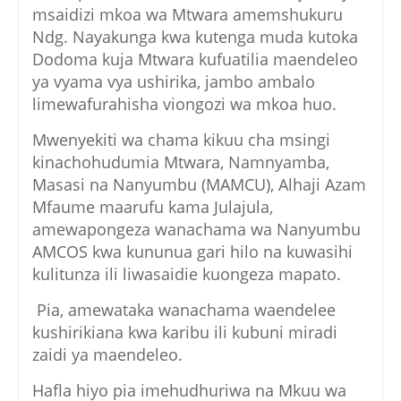
msaidizi mkoa wa Mtwara amemshukuru
Ndg. Nayakunga kwa kutenga muda kutoka
Dodoma kuja Mtwara kufuatilia maendeleo
ya vyama vya ushirika, jambo ambalo
limewafurahisha viongozi wa mkoa huo.
Mwenyekiti wa chama kikuu cha msingi
kinachohudumia Mtwara, Namnyamba,
Masasi na Nanyumbu (MAMCU), Alhaji Azam
Mfaume maarufu kama Julajula,
amewapongeza wanachama wa Nanyumbu
AMCOS kwa kununua gari hilo na kuwasihi
kulitunza ili liwasaidie kuongeza mapato.
Pia, amewataka wanachama waendelee
kushirikiana kwa karibu ili kubuni miradi
zaidi ya maendeleo.
Hafla hiyo pia imehudhuriwa na Mkuu wa