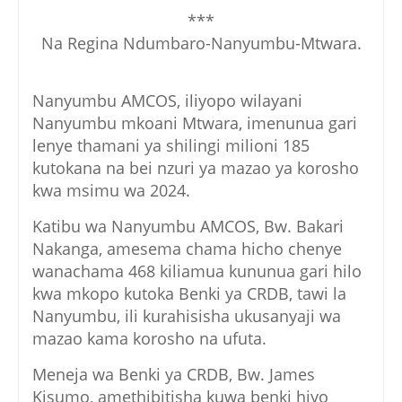
***
Na Regina Ndumbaro-Nanyumbu-Mtwara.
Nanyumbu AMCOS, iliyopo wilayani
Nanyumbu mkoani Mtwara, imenunua gari
lenye thamani ya shilingi milioni 185
kutokana na bei nzuri ya mazao ya korosho
kwa msimu wa 2024.
Katibu wa Nanyumbu AMCOS, Bw. Bakari
Nakanga, amesema chama hicho chenye
wanachama 468 kiliamua kununua gari hilo
kwa mkopo kutoka Benki ya CRDB, tawi la
Nanyumbu, ili kurahisisha ukusanyaji wa
mazao kama korosho na ufuta.
Meneja wa Benki ya CRDB, Bw. James
Kisumo, amethibitisha kuwa benki hiyo