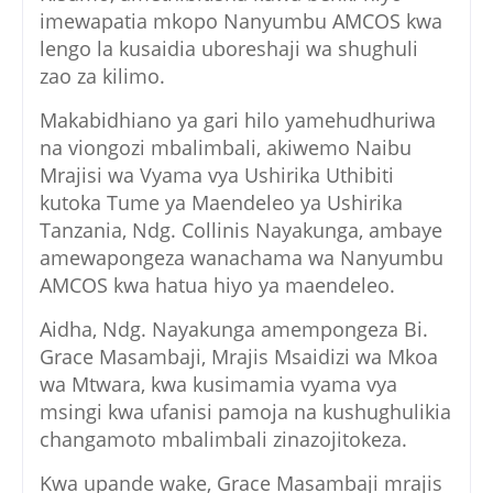
imewapatia mkopo Nanyumbu AMCOS kwa
lengo la kusaidia uboreshaji wa shughuli
zao za kilimo.
Makabidhiano ya gari hilo yamehudhuriwa
na viongozi mbalimbali, akiwemo Naibu
Mrajisi wa Vyama vya Ushirika Uthibiti
kutoka Tume ya Maendeleo ya Ushirika
Tanzania, Ndg. Collinis Nayakunga, ambaye
amewapongeza wanachama wa Nanyumbu
AMCOS kwa hatua hiyo ya maendeleo.
Aidha, Ndg. Nayakunga amempongeza Bi.
Grace Masambaji, Mrajis Msaidizi wa Mkoa
wa Mtwara, kwa kusimamia vyama vya
msingi kwa ufanisi pamoja na kushughulikia
changamoto mbalimbali zinazojitokeza.
Kwa upande wake, Grace Masambaji mrajis