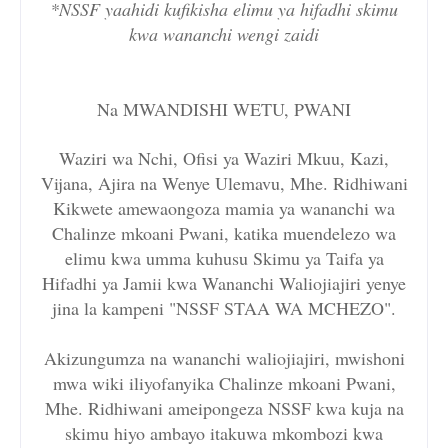
*NSSF yaahidi kufikisha elimu ya hifadhi skimu
kwa wananchi wengi zaidi
Na MWANDISHI WETU, PWANI
Waziri wa Nchi, Ofisi ya Waziri Mkuu, Kazi,
Vijana, Ajira na Wenye Ulemavu, Mhe. Ridhiwani
Kikwete amewaongoza mamia ya wananchi wa
Chalinze mkoani Pwani, katika muendelezo wa
elimu kwa umma kuhusu Skimu ya Taifa ya
Hifadhi ya Jamii kwa Wananchi Waliojiajiri yenye
jina la kampeni "NSSF STAA WA MCHEZO".
Akizungumza na wananchi waliojiajiri, mwishoni
mwa wiki iliyofanyika Chalinze mkoani Pwani,
Mhe. Ridhiwani ameipongeza NSSF kwa kuja na
skimu hiyo ambayo itakuwa mkombozi kwa