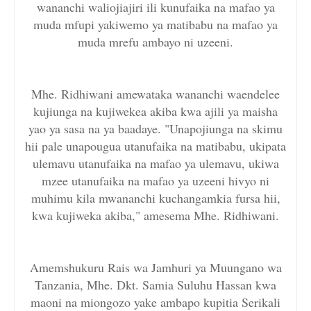
wananchi waliojiajiri ili kunufaika na mafao ya
muda mfupi yakiwemo ya matibabu na mafao ya
muda mrefu ambayo ni uzeeni.
Mhe. Ridhiwani amewataka wananchi waendelee
kujiunga na kujiwekea akiba kwa ajili ya maisha
yao ya sasa na ya baadaye. "Unapojiunga na skimu
hii pale unapougua utanufaika na matibabu, ukipata
ulemavu utanufaika na mafao ya ulemavu, ukiwa
mzee utanufaika na mafao ya uzeeni hivyo ni
muhimu kila mwananchi kuchangamkia fursa hii,
kwa kujiweka akiba," amesema Mhe. Ridhiwani.
Amemshukuru Rais wa Jamhuri ya Muungano wa
Tanzania, Mhe. Dkt. Samia Suluhu Hassan kwa
maoni na miongozo yake ambapo kupitia Serikali