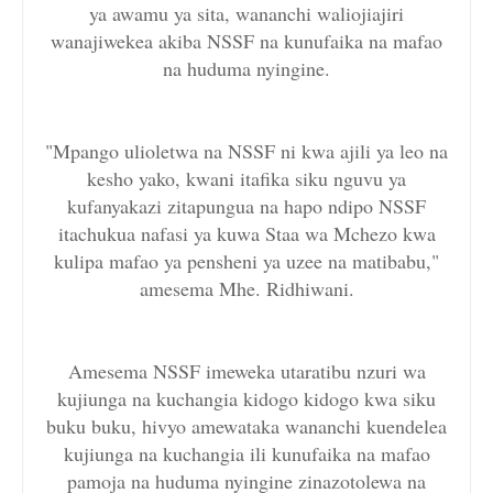
ya awamu ya sita, wananchi waliojiajiri
wanajiwekea akiba NSSF na kunufaika na mafao
na huduma nyingine.
"Mpango ulioletwa na NSSF ni kwa ajili ya leo na
kesho yako, kwani itafika siku nguvu ya
kufanyakazi zitapungua na hapo ndipo NSSF
itachukua nafasi ya kuwa Staa wa Mchezo kwa
kulipa mafao ya pensheni ya uzee na matibabu,"
amesema Mhe. Ridhiwani.
Amesema NSSF imeweka utaratibu nzuri wa
kujiunga na kuchangia kidogo kidogo kwa siku
buku buku, hivyo amewataka wananchi kuendelea
kujiunga na kuchangia ili kunufaika na mafao
pamoja na huduma nyingine zinazotolewa na