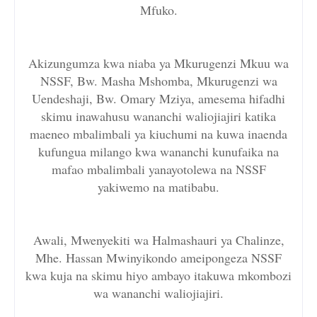
Mfuko.
Akizungumza kwa niaba ya Mkurugenzi Mkuu wa
NSSF, Bw. Masha Mshomba, Mkurugenzi wa
Uendeshaji, Bw. Omary Mziya, amesema hifadhi
skimu inawahusu wananchi waliojiajiri katika
maeneo mbalimbali ya kiuchumi na kuwa inaenda
kufungua milango kwa wananchi kunufaika na
mafao mbalimbali yanayotolewa na NSSF
yakiwemo na matibabu.
Awali, Mwenyekiti wa Halmashauri ya Chalinze,
Mhe. Hassan Mwinyikondo ameipongeza NSSF
kwa kuja na skimu hiyo ambayo itakuwa mkombozi
wa wananchi waliojiajiri.