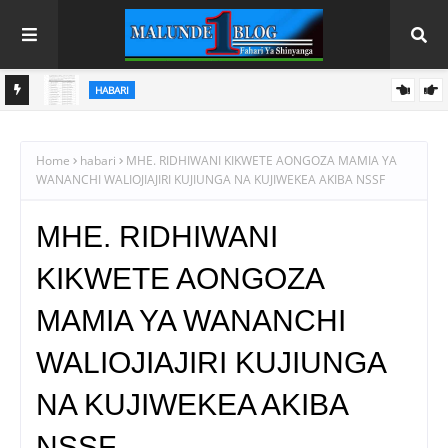
HABARI
INEC YATEUA MADIWANI WANAWAKE WA VITI MAALUM
GUZA
Home
habari
MHE. RIDHIWANI KIKWETE AONGOZA MAMIA YA
WANANCHI WALIOJIAJIRI KUJIUNGA NA KUJIWEKEA AKIBA NSSF
MHE. RIDHIWANI
KIKWETE AONGOZA
MAMIA YA WANANCHI
WALIOJIAJIRI KUJIUNGA
NA KUJIWEKEA AKIBA
NSSF