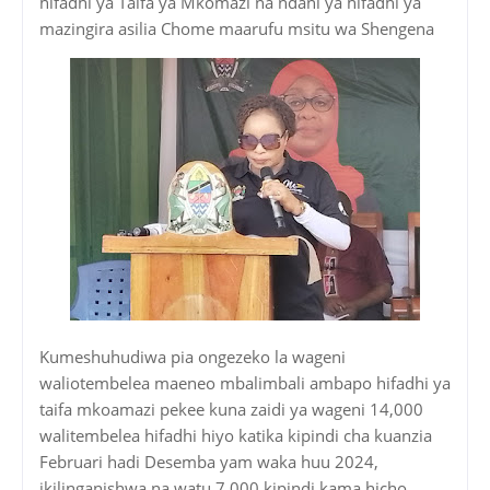
hifadhi ya Taifa ya Mkomazi na ndani ya hifadhi ya
mazingira asilia Chome maarufu msitu wa Shengena
Kumeshuhudiwa pia ongezeko la wageni
waliotembelea maeneo mbalimbali ambapo hifadhi ya
taifa mkoamazi pekee kuna zaidi ya wageni 14,000
walitembelea hifadhi hiyo katika kipindi cha kuanzia
Februari hadi Desemba yam waka huu 2024,
ikilinganishwa na watu 7,000 kipindi kama hicho