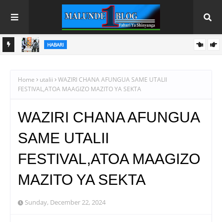
HABARI
 2026
PINDA APONGEZA TVLA KWA KUJENGA UWEZO WA NDANI WA
KUZALISHA CHANJO ZA MIFUGO
Home
utalii
WAZIRI CHANA AFUNGUA SAME UTALII
FESTIVAL,ATOA MAAGIZO MAZITO YA SEKTA
WAZIRI CHANA AFUNGUA
SAME UTALII
FESTIVAL,ATOA MAAGIZO
MAZITO YA SEKTA
Sunday, December 22, 2024