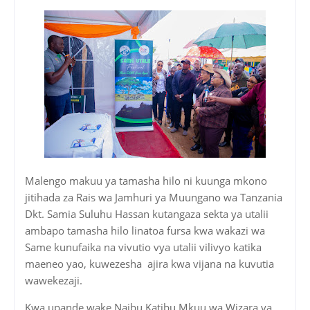
Malengo makuu ya tamasha hilo ni kuunga mkono
jitihada za Rais wa Jamhuri ya Muungano wa Tanzania
Dkt. Samia Suluhu Hassan kutangaza sekta ya utalii
ambapo tamasha hilo linatoa fursa kwa wakazi wa
Same kunufaika na vivutio vya utalii vilivyo katika
maeneo yao, kuwezesha ajira kwa vijana na kuvutia
wawekezaji.
Kwa upande wake Naibu Katibu Mkuu wa Wizara ya