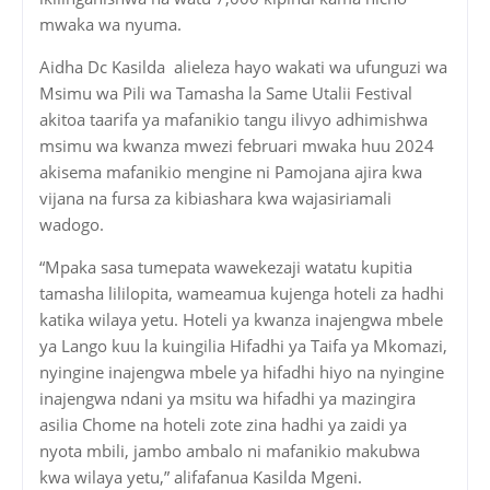
mwaka wa nyuma.
Aidha Dc Kasilda alieleza hayo wakati wa ufunguzi wa
Msimu wa Pili wa Tamasha la Same Utalii Festival
akitoa taarifa ya mafanikio tangu ilivyo adhimishwa
msimu wa kwanza mwezi februari mwaka huu 2024
akisema mafanikio mengine ni Pamojana ajira kwa
vijana na fursa za kibiashara kwa wajasiriamali
wadogo.
“Mpaka sasa tumepata wawekezaji watatu kupitia
tamasha lililopita, wameamua kujenga hoteli za hadhi
katika wilaya yetu. Hoteli ya kwanza inajengwa mbele
ya Lango kuu la kuingilia Hifadhi ya Taifa ya Mkomazi,
nyingine inajengwa mbele ya hifadhi hiyo na nyingine
inajengwa ndani ya msitu wa hifadhi ya mazingira
asilia Chome na hoteli zote zina hadhi ya zaidi ya
nyota mbili, jambo ambalo ni mafanikio makubwa
kwa wilaya yetu,” alifafanua Kasilda Mgeni.