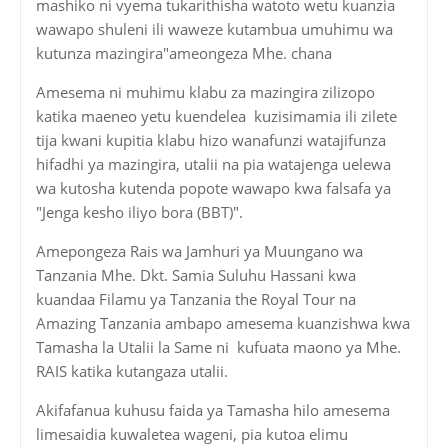
mashiko ni vyema tukarithisha watoto wetu kuanzia
wawapo shuleni ili waweze kutambua umuhimu wa
kutunza mazingira"ameongeza Mhe. chana
Amesema ni muhimu klabu za mazingira zilizopo
katika maeneo yetu kuendelea kuzisimamia ili zilete
tija kwani kupitia klabu hizo wanafunzi watajifunza
hifadhi ya mazingira, utalii na pia watajenga uelewa
wa kutosha kutenda popote wawapo kwa falsafa ya
"Jenga kesho iliyo bora (BBT)".
Amepongeza Rais wa Jamhuri ya Muungano wa
Tanzania Mhe. Dkt. Samia Suluhu Hassani kwa
kuandaa Filamu ya Tanzania the Royal Tour na
Amazing Tanzania ambapo amesema kuanzishwa kwa
Tamasha la Utalii la Same ni kufuata maono ya Mhe.
RAIS katika kutangaza utalii.
Akifafanua kuhusu faida ya Tamasha hilo amesema
limesaidia kuwaletea wageni, pia kutoa elimu