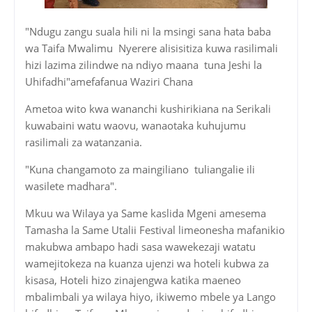
"Ndugu zangu suala hili ni la msingi sana hata baba
wa Taifa Mwalimu Nyerere alisisitiza kuwa rasilimali
hizi lazima zilindwe na ndiyo maana tuna Jeshi la
Uhifadhi"amefafanua Waziri Chana
Ametoa wito kwa wananchi kushirikiana na Serikali
kuwabaini watu waovu, wanaotaka kuhujumu
rasilimali za watanzania.
"Kuna changamoto za maingiliano tuliangalie ili
wasilete madhara".
Mkuu wa Wilaya ya Same kaslida Mgeni amesema
Tamasha la Same Utalii Festival limeonesha mafanikio
makubwa ambapo hadi sasa wawekezaji watatu
wamejitokeza na kuanza ujenzi wa hoteli kubwa za
kisasa, Hoteli hizo zinajengwa katika maeneo
mbalimbali ya wilaya hiyo, ikiwemo mbele ya Lango