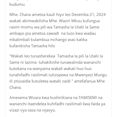
kudumu.
Mhe. Chana ametoa kauli hiyo leo Desemba 21, 2024
wakati akimwakilisha Mhe. Waziri Mkuu kufungua
rasmi msimu wa pili wa Tamasha la Utalii la Same
ambapo pia ametoa zawadi na tuzo kwa wadau
mbalimbali kutambua mchango wao katika
kufanikisha Tamasha hilo
"Wakati leo tunasherekea Tamasha la pili la Utalii la
Same ni lazima tuhakikishe tunawalinda wananchi
kutokana na wanyama wakali wakati huo huo
tunahifadhi rasilimali tulizopewa na Mwenyezi Mungu
ili zitusaidie kutuletea watalii zaidi " amefafanua Mhe
Chana.
Amesema Wizara kwa kushirikiana na TAMISEMI na
wananchi itaendelea kuhifadhi rasilimali kwa faida ya
vizazi vya sasa na vijavyo.