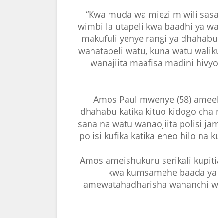
“Kwa muda wa miezi miwili sas
wimbi la utapeli kwa baadhi ya w
makufuli yenye rangi ya dhaha
wanatapeli watu, kuna watu wali
wanajiita maafisa madini hiv
Amos Paul mwenye (58) ameelez
dhahabu katika kituo kidogo cha
sana na watu wanaojiita polisi ja
polisi kufika katika eneo hilo na
Amos ameishukuru serikali kupit
kwa kumsamehe baada ya k
amewatahadharisha wananchi wen