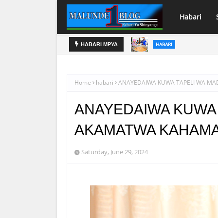
Habari
HABARI
HABARI MPYA
ONDARI IMEPOKEA MIL. 113 KWA
MBUNGE WA ITWANGI 'AZZ
VIZURI KWENYE MTIHANI
Home
habari
ANAYEDAIWA KUWA TAPELI WA MA
ANAYEDAIWA KUWA 
AKAMATWA KAHAM
Saturday, June 29, 2024