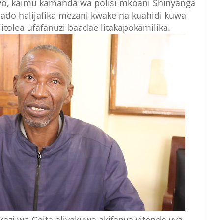
iyo, kaimu kamanda wa polisi mkoani Shinyanga
do halijafika mezani kwake na kuahidi kuwa
litolea ufafanuzi baadae litakapokamilika.
i wa Geita aliyekuwa akifanya vitendo vya