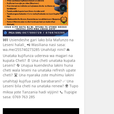
🚧🚦 Usiendeshe gari lako bila Mafunzo na
Leseni halali_ 📲 Wasiliana nasi sasa:
wa.me/255740273285 Unahitaji nini? 🚘
Unataka kujifunza udereva wa magari na
kupata Cheti? 📄 Una cheti unataka kupata
Leseni? 🔄 Unajua kuendesha lakini huna
cheti wala leseni na unataka refresh upate
cheti? 🛣️ Una nyaraka zote muhimu lakini
unahitaji kujifua zaidi barabarani? ✅ Una
Leseni bila cheti na unataka renew? 🌍 Tupo
mikoa yote Tanzania hadi vijijini! 📞 Tupigie
sasa: 0769 763 285