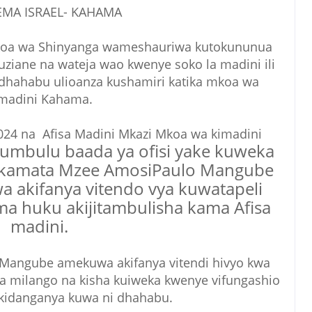
EMA ISRAEL- KAHAMA
koa wa Shinyanga wameshauriwa kutokununua
ziane na wateja wao kwenye soko la madini ili
 dhahabu ulioanza kushamiri katika mkoa wa
madini Kahama.
024 na Afisa Madini Mkazi Mkoa wa kimadini
 Kumbulu
baada ya ofisi yake kuweka
mkamata Mzee AmosiPaulo Mangube
a akifanya vitendo vya kuwatapeli
a huku akijitambulisha kama Afisa
madini.
angube amekuwa akifanya vitendi hivyo kwa
na milango na kisha kuiweka kwenye vifungashio
idanganya kuwa ni dhahabu.