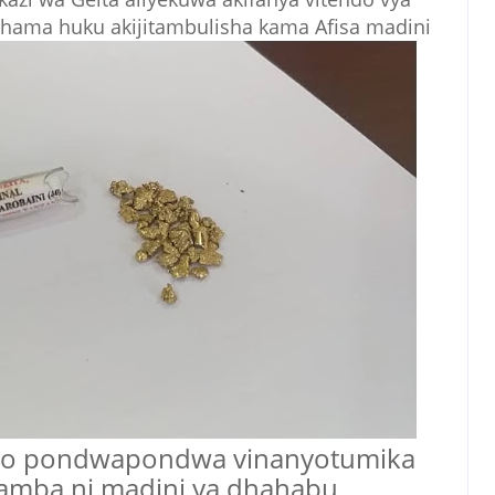
ahama huku akijitambulisha kama Afisa madini
livyo pondwapondwa vinanyotumika
wamba ni madini ya dhahabu