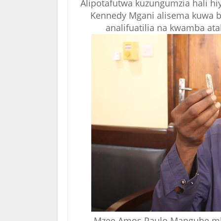
Alipotafutwa kuzungumzia hali h
Kennedy Mgani alisema kuwa ba
analifuatilia na kwamba ata
Mzee Amos Paulo Mangube mkaz