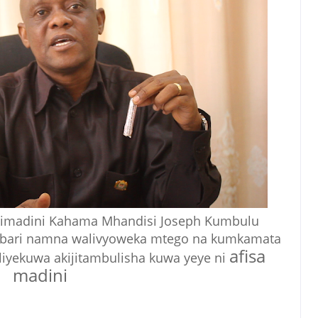
 kimadini Kahama Mhandisi Joseph Kumbulu
abari namna walivyoweka mtego na kumkamata
afisa
liyekuwa akijitambulisha kuwa yeye ni
madini