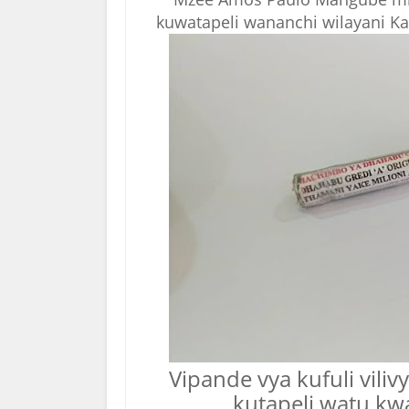
kuwatapeli wananchi wilayani K
Vipande vya kufuli vi
kutapeli watu k