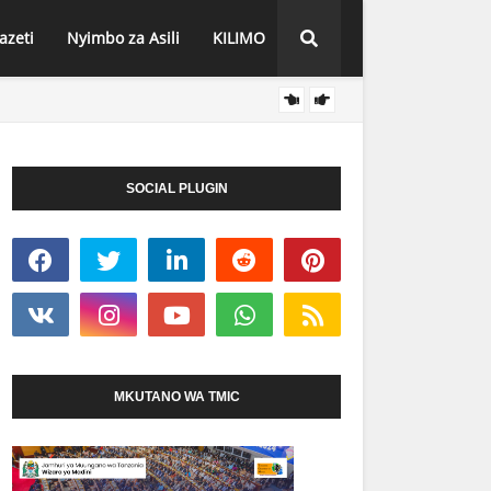
azeti
Nyimbo za Asili
KILIMO
VIONG
HABARI
PAMOJA, ATOA AHADI KWA WATAKAOFANYA
SOCIAL PLUGIN
MKUTANO WA TMIC