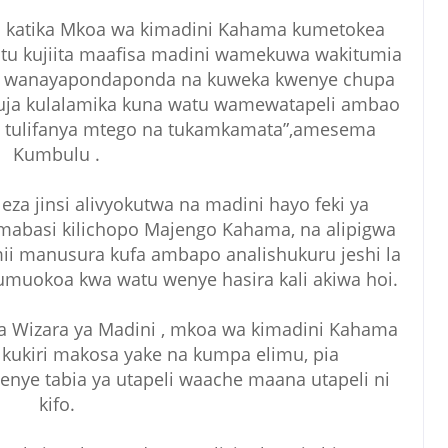
a katika Mkoa wa kimadini Kahama kumetokea
atu kujiita maafisa madini wamekuwa wakitumia
bu wanayapondaponda na kuweka kwenye chupa
kuja kulalamika kuna watu wamewatapeli ambao
yo tulifanya mtego na tukamkamata”,amesema
Kumbulu .
a jinsi alivyokutwa na madini hayo feki ya
 mabasi kilichopo Majengo Kahama, na alipigwa
mii manusura kufa ambapo analishukuru jeshi la
 kumuokoa kwa watu wenye hasira kali akiwa hoi.
ia Wizara ya Madini , mkoa wa kimadini Kahama
ukiri makosa yake na kumpa elimu, pia
ye tabia ya utapeli waache maana utapeli ni
kifo.