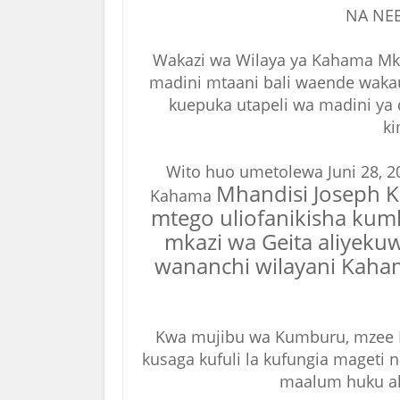
NA NE
Wakazi wa Wilaya ya Kahama M
madini mtaani bali waende wakau
kuepuka utapeli wa madini ya
ki
Wito huo umetolewa Juni 28, 2
Mhandisi Joseph
Kahama
mtego uliofanikisha ku
mkazi wa Geita aliyekuw
wananchi wilayani Kaham
Kwa mujibu wa Kumburu, mzee M
kusaga kufuli la kufungia mageti 
maalum huku ak