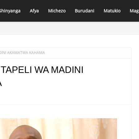
Shinyanga
Afya
Michezo
Burudani
Matukio
Mag
A' AWAANDALIA WANAFUNZI WA LUHUMBO SEKONDARI CHAKULA CHA 
DINI AKAMATWA KAHAMA
TAPELI WA MADINI
A