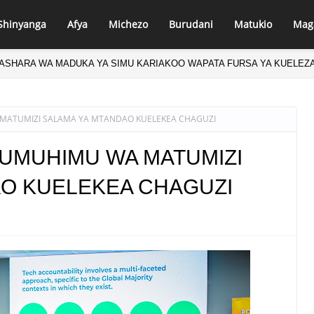
Shinyanga
Afya
Michezo
Burudani
Matukio
Mag
ASHARA WA MADUKA YA SIMU KARIAKOO WAPATA FURSA YA KUELEZ
ATU 186 WANUFAIKA NA HUDUMA YA KUPUNGUZA UZITO KWA NJIA YA 
MATUMIZI SALAMA YA MTANDAO KUELEKEA CHAGUZI
 UMUHIMU WA MATUMIZI
AO KUELEKEA CHAGUZI