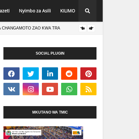
azeti
Nyimbo za Asili
KILIMO
A CHANGAMOTO ZAO KWA TRA
INEC 
HABARI
PUTO MLOGANZILA
SOCIAL PLUGIN
MKUTANO WA TMIC