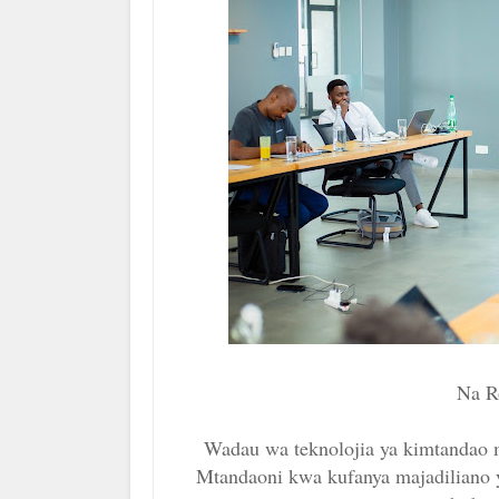
Na R
Wadau wa teknolojia ya kimtandao
Mtandaoni kwa kufanya majadiliano ye