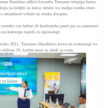
mena Stanslaus alikiri kwamba Tanzania imepiga hatua
jia ya kidijiti na kutoa mfano wa malipo katika idara
 mtandaoni tofauti na miaka iliyopita.
yombo vya habari ili kuelimisha jamii juu ya matumizi
 na kukwepa taarifa za upotoshaji.
ka 2021, Tanzania ilikadiriwa kuwa na watumiaji wa
 milioni 29, karibu nusu ya idadi ya watu.