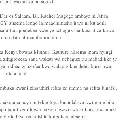
usani nyakati za uchaguzi.
 Dar es Salaam, Bi. Rachel Magege ambaye ni Afisa
CY alisema lengo la maadhimisho hayo ni kujadili
sani tunapoelekea kwenye uchaguzi na kusisitiza kuwa
lifu na data ni mambo muhimu.
ka Kenya bwana Muthuri Kathure alisema mara nyingi
a zikijitokeza sana wakati wa uchaguzi au mabadiliko ya
ya bidhaa zisizofaa kwa walaji zikiendelea kurushwa
mtandaoni.
buka kwani zinaathiri sekta za umma na sekta binafsi.
akutana nayo ni teknolojia kuandaliwa kwingine bila
apo jamii zetu huwa hazina uwezo wa kufanya maamuzi
nolojia hiyo na kuishia kuipokea, alisema.