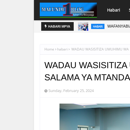
Habari
WAFANYABI
HABARI
HABARI MPYA
ZAIDI YA W
HABARI
Home
habari
WADAU WASISITIZA UMUHIMU WA 
WADAU WASISITIZA
SALAMA YA MTAND
Sunday, February 25, 2024