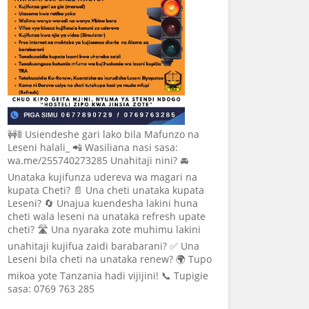
🚧🚦 Usiendeshe gari lako bila Mafunzo na
Leseni halali_ 📲 Wasiliana nasi sasa:
wa.me/255740273285 Unahitaji nini? 🚘
Unataka kujifunza udereva wa magari na
kupata Cheti? 📄 Una cheti unataka kupata
Leseni? 🔄 Unajua kuendesha lakini huna
cheti wala leseni na unataka refresh upate
cheti? 🛣️ Una nyaraka zote muhimu lakini
unahitaji kujifua zaidi barabarani? ✅ Una
Leseni bila cheti na unataka renew? 🌍 Tupo
mikoa yote Tanzania hadi vijijini! 📞 Tupigie
sasa: 0769 763 285