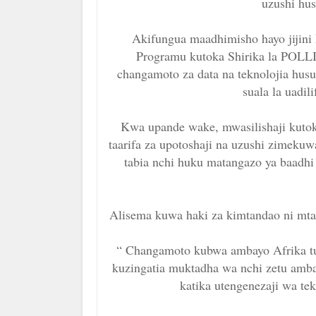
uzushi hus
Akifungua maadhimisho hayo jijini
Programu kutoka Shirika la POLLI
changamoto za data na teknolojia husu
suala la uadi
Kwa upande wake, mwasilishaji kuto
taarifa za upotoshaji na uzushi zimekuw
tabia nchi huku matangazo ya baadhi 
Alisema kuwa haki za kimtandao ni mtam
“ Changamoto kubwa ambayo Afrika tun
kuzingatia muktadha wa nchi zetu amb
katika utengenezaji wa tek