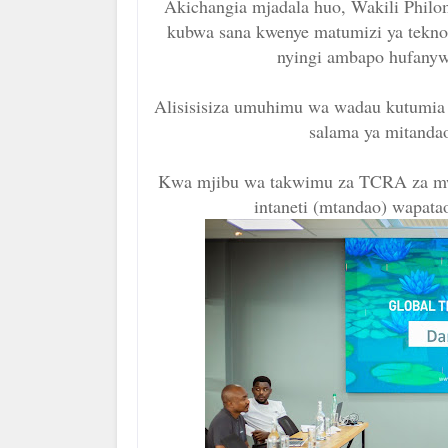
Akichangia mjadala huo, Wakili Philo
kubwa sana kwenye matumizi ya teknolo
nyingi ambapo hufanywa
Alisisisiza umuhimu wa wadau kutumia v
salama ya mitandao
Kwa mjibu wa takwimu za TCRA za mwa
intaneti (mtandao) wapatao