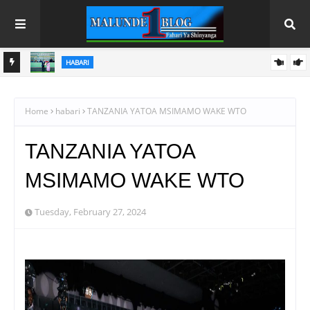
HABARI
IA
TPDC YARIDHISHWA NA UTEKELEZAJI WA EACOP, AJIRA ELFU
11 ZAPATIKANA! KITUO NAMBA NNE CHA KUPOZEA MAFUTA
Home
habari
TANZANIA YATOA MSIMAMO WAKE WTO
CHAFIKIA 88%
TANZANIA YATOA
MSIMAMO WAKE WTO
Tuesday, February 27, 2024