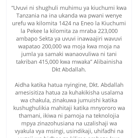
“Uvuvi ni shughuli muhimu ya kiuchumi kwa
Tanzania na ina ukanda wa pwani wenye
urefu wa kilomita 1424 na Eneo la Kiuchumi
la Pekee la kilomita za mraba 223,000
ambapo Sekta ya uvuvi inawaajiri wavuvi
wapatao 200,000 wa moja kwa moja na
jumla ya samaki wanaovuliwa ni tani
takriban 415,000 kwa mwaka” Alibainisha
Dkt Abdallah.
Aidha katika hatua nyingine, Dkt. Abdallah
amesisitiza hatua za kuhakikisha usalama
wa chakula, zinakuwa jumuishi katika
kushughulikia mahitaji katika mnyororo wa
thamani, ikiwa ni pamoja na teknolojia
mpya zinazohusiana na uzalishaji wa
vyakula vya msingi, usindikaji, uhifadhi na