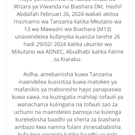
Wizara ya Viwanda na Biashara Dkt. Hashil
Abdallah Februari 26, 2024 wakati akitoa
msimamo wa Tanzania katika Mkutano wa
13 wa Mawaziri wa Biashara (M13)
unaoendelea kufanyika kuanzia tarehe 26
hadi 29/02/ 2024 katika ukumbi wa
Mikutano wa ADNEC, Abudhabi katika Falme
za Kiarabu.
Aidha, amebainisha kuwa Tanzania
inaendelea kusisitiza kuwa matokeo ya
mafanikio ya maboresho hayo yanapaswa
kuwa sawa, na kuzingatia mahitaji tofauti ya
wanachama kulingana na tofauti zao za
uchumi na maendeleo pamoja na kulenga
kurekebisha baadhi ya sheria za biashara
ambazo kwa namna fulani zimesababisha
kufa kwa viwanda katika baadhi ya nchi