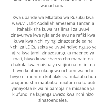
wanachama.
Kwa upande wa Mkataba wa Ruzuku kwa
wavuvi , Dkt Abdallah amesema Tanzania
itahakikisha kuwa rasilimali za uvuvi
zinavunwa kwa njia endelevu na rafiki kwa
kuwa kwa Nchi nyingi zinazoendelea na
Nchi za LDCs, sekta ya uvuvi ndiyo nguzo ya
ajira kwa jamii zinazozunguka maeneo ya
maji, hivyo kuwa chanzo cha mapato na
chakula kwa maisha ya vijijini na mijini na
hivyo kuathiri ukuaji wa uchumi wa nchi
hivyo ni muhimu kuhakikisha mkataba huo
unajumuisha matibabu maalum na tofauti
yanayofaa ikiwa ni pamoja na misaada ya
kiufundi na kujenga uwezo kwa nchi hizo
zinazoendelea.