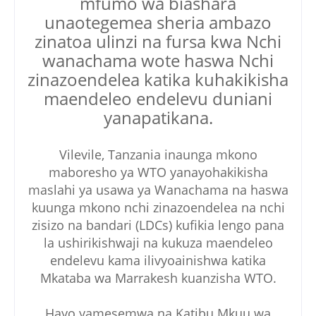
mfumo wa biashara
unaotegemea sheria ambazo
zinatoa ulinzi na fursa kwa Nchi
wanachama wote haswa Nchi
zinazoendelea katika kuhakikisha
maendeleo endelevu duniani
yanapatikana.
Vilevile, Tanzania inaunga mkono
maboresho ya WTO yanayohakikisha
maslahi ya usawa ya Wanachama na haswa
kuunga mkono nchi zinazoendelea na nchi
zisizo na bandari (LDCs) kufikia lengo pana
la ushirikishwaji na kukuza maendeleo
endelevu kama ilivyoainishwa katika
Mkataba wa Marrakesh kuanzisha WTO.
Hayo yamesemwa na Katibu Mkuu wa