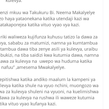
kulevya.
nzi mkuu wa Takukuru Bi. Neema Makalyelye
haya yataonekana katika utendaji kazi wa
takaporejea katika vituo vyao vya kazi.
riki waliweza kujifunza kuhusu tatizo la dawa za
evya, sababu za matumizi, namna ya kumtambua
tambua dawa tiba zenye asili ya kulevya, uraibu
ukizi, na tiba saidizi kwa kutumia dawa, namna
 dawa za kulevya na uwepo wa huduma katika
i nafuu” ,amesema Mwakalyelye.
pitishwa katika andiko maalum la kampeni ya
evya katika shule na vyuo nchini, muongozo wa
a za kulevya shuleni na vyuoni, na kuelimishwa
dawa za kulevya na rushwa ili waweze kutumia
tika vituo vyao kufanya kazi.