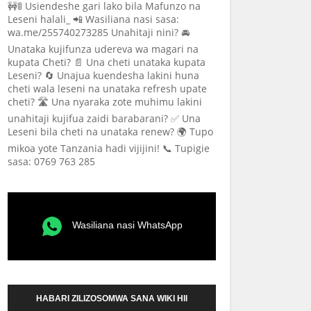
🚧🚦 Usiendeshe gari lako bila Mafunzo na
Leseni halali_ 📲 Wasiliana nasi sasa:
wa.me/255740273285 Unahitaji nini? 🚘
Unataka kujifunza udereva wa magari na
kupata Cheti? 📄 Una cheti unataka kupata
Leseni? 🔄 Unajua kuendesha lakini huna
cheti wala leseni na unataka refresh upate
cheti? 🛣️ Una nyaraka zote muhimu lakini
unahitaji kujifua zaidi barabarani? ✅ Una
Leseni bila cheti na unataka renew? 🌍 Tupo
mikoa yote Tanzania hadi vijijini! 📞 Tupigie
sasa: 0769 763 285
Wasiliana nasi WhatsApp
HABARI ZILIZOSOMWA SANA WIKI HII