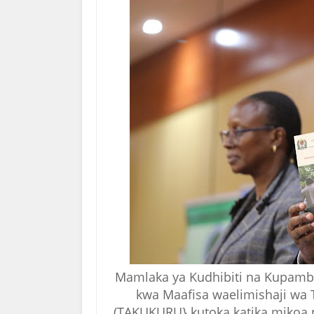
Mamlaka ya Kudhibiti na Kupamb
kwa Maafisa waelimishaji wa
(TAKUKURU} kutoka katika mikoa na