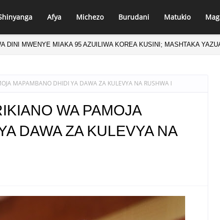
Shinyanga
Afya
Michezo
Burudani
Matukio
Mag
A DINI MWENYE MIAKA 95 AZUILIWA KOREA KUSINI; MASHTAKA YAZU
MOJA MAPAMBANO DHIDI YA DAWA ZA KULEVYA NA RUSHWA l
RIKIANO WA PAMOJA
YA DAWA ZA KULEVYA NA