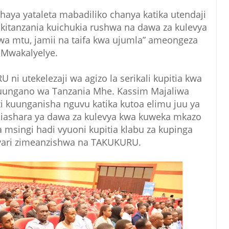
haya yataleta mabadiliko chanya katika utendaji
a kitanzania kuichukia rushwa na dawa za kulevya
wa mtu, jamii na taifa kwa ujumla” ameongeza
Mwakalyelye.
ni utekelezaji wa agizo la serikali kupitia kwa
uungano wa Tanzania Mhe. Kassim Majaliwa
izi kuunganisha nguvu katika kutoa elimu juu ya
 biashara ya dawa za kulevya kwa kuweka mkazo
 msingi hadi vyuoni kupitia klabu za kupinga
ari zimeanzishwa na TAKUKURU.