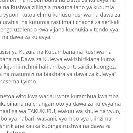
 na Rushwa ziliingia makubaliano ya kutumia
na vyuoni kutoa elimu kuhusu rushwa na dawa za
 urahisi na kutumia rasilimali chache za serikali
 kujenga uzalendo kwa vijana kuchukia vitendo vya
 na dawa za kulevya.
asisi ya Kuzuia na Kupambana na Rushwa na
ana na Dawa za Kulevya wakishirikiana kutoa
kijamii nchini hali ambayo itasaidia kuongeza
wa na matumizi na biashara ya dawa za kulevya”
mesema Lyimo.
 ametoa wito kwa wadau wote kutambua kwamba
kabiliana na changamoto ya dawa za kulevya na
 maafisa wa TAKUKURU, wakuu wa shule na vyuo,
bo vya habari, wasanii, vyombo vya ulinzi na
hirikiane katika kupinga rushwa na dawa za