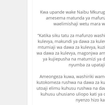
Kwa upande wake Naibu Mkuruge
amesema matunda ya mafunzo 
waelimishaji wetu mara wa
“Katika siku tatu za mafunzo washi
kulevya, makundi ya dawa za kul
mtumiaji wa dawa za kulevya, kuzi
wa dawa za kulevya, magonjwa amb
ya kujiepusha na matumizi ya
nyumba za upataj
Ameongeza kuwa, washiriki wame
kutokomeza rushwa na dawa za kul
utoaji elimu kuhusu rushwa na daw
kuhusu uhusiano uliopo kati ya 
nyenzo hizo ka