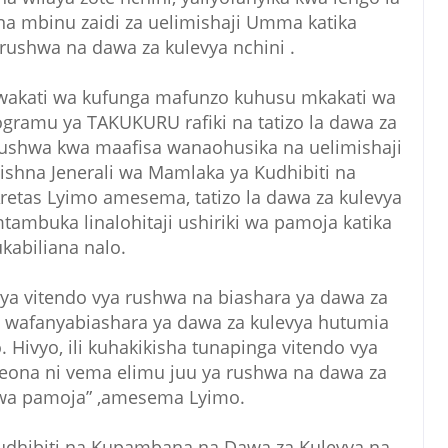
a mbinu zaidi za uelimishaji Umma katika
ushwa na dawa za kulevya nchini .
 wakati wa kufunga mafunzo kuhusu mkakati wa
ogramu ya TAKUKURU rafiki na tatizo la dawa za
ushwa kwa maafisa wanaohusika na uelimishaji
hna Jenerali wa Mamlaka ya Kudhibiti na
etas Lyimo amesema, tatizo la dawa za kulevya
mtambuka linalohitaji ushiriki wa pamoja katika
kabiliana nalo.
a vitendo vya rushwa na biashara ya dawa za
a wafanyabiashara ya dawa za kulevya hutumia
 Hivyo, ili kuhakikisha tunapinga vitendo vya
eona ni vema elimu juu ya rushwa na dawa za
ewa pamoja” ,amesema Lyimo.
dhibiti na Kupambana na Dawa za Kulevya na