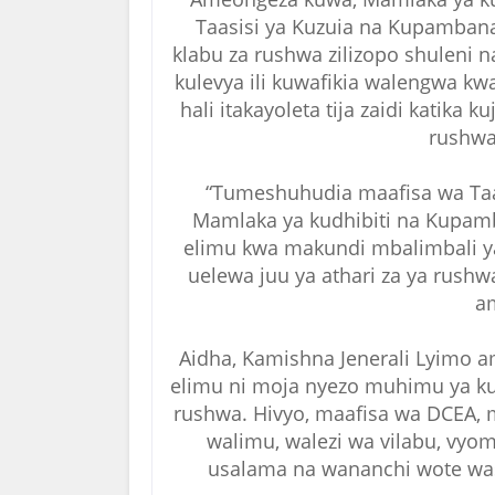
Taasisi ya Kuzuia na Kupambana
klabu za rushwa zilizopo shuleni 
kulevya ili kuwafikia walengwa kwa
hali itakayoleta tija zaidi katika
rushwa
“Tumeshuhudia maafisa wa Ta
Mamlaka ya kudhibiti na Kupamb
elimu kwa makundi mbalimbali ya 
uelewa juu ya athari za ya rush
a
Aidha, Kamishna Jenerali Lyimo
elimu ni moja nyezo muhimu ya ku
rushwa. Hivyo, maafisa wa DCEA,
walimu, walezi wa vilabu, vyom
usalama na wananchi wote was