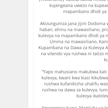
kujengeana uwezo na kupean
mapambano dhidi ya r
Akizungumza jana jijini Dodoma
habari, elimu na mawasiliano, pr
kulevya na mapambano dhidi ya r
Umma na mawasiliano, Kamis
Kupambana na Dawa za Kulevya Ar
na vitendo vya rushwa ni tatizo 
ku
“Yapo mahusiano makubwa kati y
kulevya, kwani kwa kiasi kikubw
rushwa kufanikisha uhalifu wao.
rushwa na dawa za kulevya, tum
kulevya ikatol
Ameongeza kuwa, Mamlaka ya ku