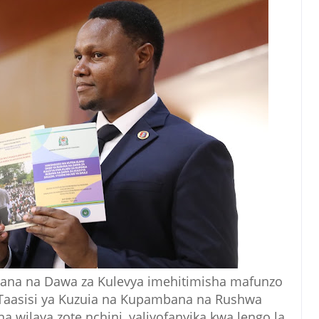
ana na Dawa za Kulevya imehitimisha mafunzo
 Taasisi ya Kuzuia na Kupambana na Rushwa
 wilaya zote nchini, yaliyofanyika kwa lengo la