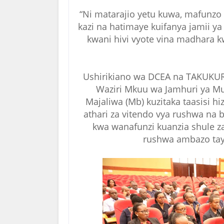
“Ni matarajio yetu kuwa, mafunzo 
kazi na hatimaye kuifanya jamii y
kwani hivi vyote vina madhara k
Ushirikiano wa DCEA na TAKUKURU 
Waziri Mkuu wa Jamhuri ya M
Majaliwa (Mb) kuzitaka taasisi h
athari za vitendo vya rushwa na
kwa wanafunzi kuanzia shule za
rushwa ambazo tay