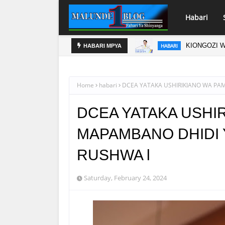
Habari
KIONGOZI W
HABARI
HABARI MPYA
Home
habari
DCEA YATAKA USHIRIKIANO WA PA
DCEA YATAKA USHI
MAPAMBANO DHIDI 
RUSHWA l
Saturday, February 24, 2024