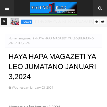
HABARI
ITIA
SERIKALI INATAMBUA MCHANGO WA WAZEE: WAZIRI SANGU
Home
magazetini
HAYA HAPA MAGAZETI YA LEO JUMATANO
JANUARI 3,2024
HAYA HAPA MAGAZETI YA
LEO JUMATANO JANUARI
3,2024
Wednesday, January 03, 2024
Magazeti ya leo January 3 2024