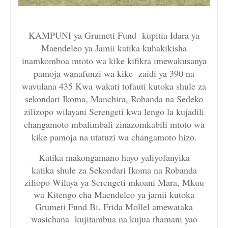
KAMPUNI ya Grumeti Fund kupitia Idara ya
Maendeleo ya Jamii katika kuhakikisha
inamkomboa mtoto wa kike kifikra imewakusanya
pamoja wanafunzi wa kike zaidi ya 390 na
wavulana 435 Kwa wakati tofauti kutoka shule za
sekondari Ikoma, Manchira, Robanda na Sedeko
zilizopo wilayani Serengeti kwa lengo la kujadili
changamoto mbalimbali zinazomkabili mtoto wa
kike pamoja na utatuzi wa changamoto hizo.
Katika makongamano hayo yaliyofanyika
katika shule za Sekondari Ikoma na Robanda
ziliopo Wilaya ya Serengeti mkoani Mara, Mkuu
wa Kitengo cha Maendeleo ya jamii kutoka
Grumeti Fund Bi. Frida Mollel amewataka
wasichana kujitambua na kujua thamani yao