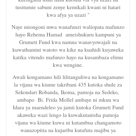
tusitumie sabuni zenye kemikali kwani ni hatari
kwa afya ya uzazi "
Naye miongoni mwa wanafunzi waliopata mafunzo
hayo Rehema Hamad ameishukuru kampuni ya
Grumeti Fund kwa namna wanavyowajali na
kuwathamini watoto wa kike na kuahidi kuyaweka
katika vitendo mafunzo hayo na kusambaza elimu
kwa wengine.
Awali kongamano hili lilitanguliwa na kongamano
la vijana wa kiume takribani 435 kutoka shule za
Sekondari Robanda, Ikoma, pamoja na Sedeko,
ambapo Bi. Frida Mollel ambaye ni mkuu wa
Idara ya maendeleo ya jamii kutoka Grumeti Fund
akaweka wazi lengo la kuwakutanisha pamoja
vijana wa kiume kuwa ni kutambua changamoto
wanazopitia na kujaribu kutafuta majibu ya