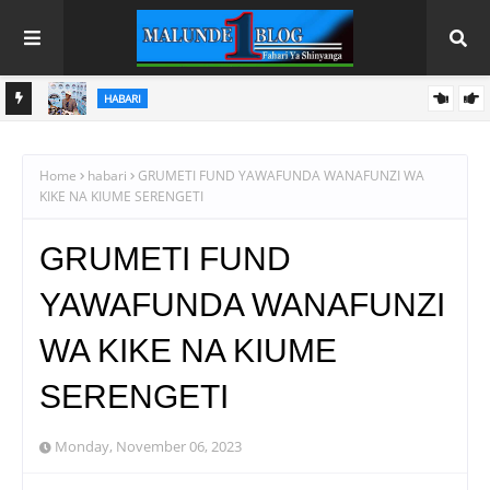
HABARI
A
BIMA YA AMANA YATOA UHAKIKA WA USALAMA WA FEDHA ZA
WAWEKAJI BENKI
Home
habari
GRUMETI FUND YAWAFUNDA WANAFUNZI WA
KIKE NA KIUME SERENGETI
GRUMETI FUND
YAWAFUNDA WANAFUNZI
WA KIKE NA KIUME
SERENGETI
Monday, November 06, 2023