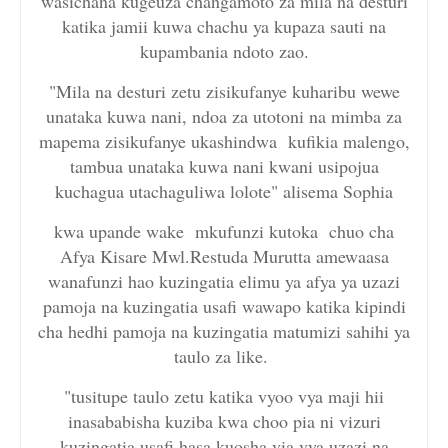
wasichana kugeuza changamoto za mila na desturi
katika jamii kuwa chachu ya kupaza sauti na
kupambania ndoto zao.
"Mila na desturi zetu zisikufanye kuharibu wewe
unataka kuwa nani, ndoa za utotoni na mimba za
mapema zisikufanye ukashindwa kufikia malengo,
tambua unataka kuwa nani kwani usipojua
kuchagua utachaguliwa lolote" alisema Sophia
kwa upande wake mkufunzi kutoka chuo cha
Afya Kisare Mwl.Restuda Murutta amewaasa
wanafunzi hao kuzingatia elimu ya afya ya uzazi
pamoja na kuzingatia usafi wawapo katika kipindi
cha hedhi pamoja na kuzingatia matumizi sahihi ya
taulo za like.
"tusitupe taulo zetu katika vyoo vya maji hii
inasababisha kuziba kwa choo pia ni vizuri
kuzingatia usafi hasa kuosha via vya uzazi na