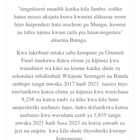
"tangulizeni maadili katika kila Jambo, isifike
hatua mzazi akajuta kuwa kwanini alikuzaa wewe
hiyo haipendezi hata machoni pa Mungu, kuweni
na tabia njema kwani taifa pia linawategemea"
alisema Bainga.
Kwa takribani miaka saba kampuni ya Grumeti
Fund imekuwa ikitoa elimu ya kijinsia kwa
wanafunzi wa kike na kiume katika shule za
sekondari mbalimbali Wilayani Serengeti na Bunda
ambapo tangu mwaka 2017 hadi 2023 taasisi hiyo
imefanikiwa kutoa elimu ya kijinsia kwa wasichana
9,236 na kutoa taulo za kike kwa kila binti
anayeshiriki mafunzo hayo, huku ikifanikiwa kutoa
mafunzo kwa wavulana zaidi ya 3,835 tangu
mwaka 2021 hadi Sasa 2023 na kutoa zawadi za
jezi na mipira kwa kila shule iliyoshiriki kwenye
kongamano.