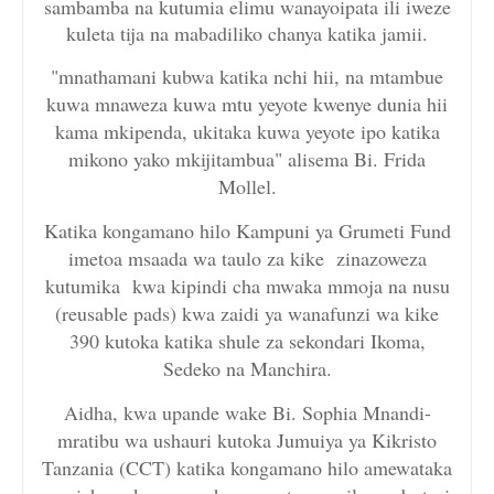
sambamba na kutumia elimu wanayoipata ili iweze
kuleta tija na mabadiliko chanya katika jamii.
"mnathamani kubwa katika nchi hii, na mtambue
kuwa mnaweza kuwa mtu yeyote kwenye dunia hii
kama mkipenda, ukitaka kuwa yeyote ipo katika
mikono yako mkijitambua" alisema Bi. Frida
Mollel.
Katika kongamano hilo Kampuni ya Grumeti Fund
imetoa msaada wa taulo za kike zinazoweza
kutumika kwa kipindi cha mwaka mmoja na nusu
(reusable pads) kwa zaidi ya wanafunzi wa kike
390 kutoka katika shule za sekondari Ikoma,
Sedeko na Manchira.
Aidha, kwa upande wake Bi. Sophia Mnandi-
mratibu wa ushauri kutoka Jumuiya ya Kikristo
Tanzania (CCT) katika kongamano hilo amewataka