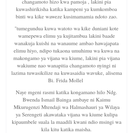
changamoto hizo kwa pamoja , lakini pia
kuwashirikisha katika kampeni ya kumkomboa
binti wa kike waweze kusimamamia ndoto zao.
"tumegundua kuwa watoto wa kike duniani kote
wamepewa elimu ya kujitambua lakini baade
wanakuja kuishi na wanaume ambao hawajapata
elimu hiyo, ndipo tukaona umuhimu wa kuwa na
makongamo ya vijana wa kiume, lakini pia vijana
wakiume nao wanapitia changamoto nyingi ni
lazima tuwasikilize na kuwasaidia wavuke, alisema
Bi. Frida Mollel
Naye mgeni rasmi katika kongamano hilo Ndg.
Bwenda Ismail Bainga ambaye ni Kaimu
Mkurugenzi Mtendaji wa Halmashauri ya Wilaya
ya Serengeti akawataka vijana wa kiume kulipa
kipaumbele suala la maadili kwani ndio msingi wa
kila kitu katika maisha.