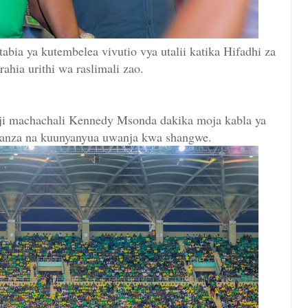
ia ya kutembelea vivutio vya utalii katika Hifadhi za
urahia urithi wa raslimali zao.
ji machachali Kennedy Msonda dakika moja kabla ya
wanza na kuunyanyua uwanja kwa shangwe.