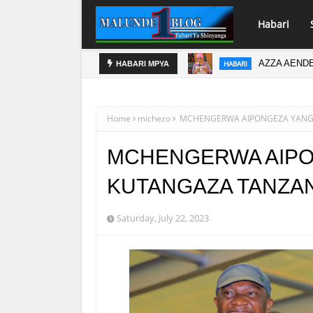
Habari
AZZA AENDE
HABARI
HABARI MPYA
Home
michezo
MCHENGERWA AIPONGEZA YANGA
MCHENGERWA AIPO
KUTANGAZA TANZAN
Saturday, July 22, 2023