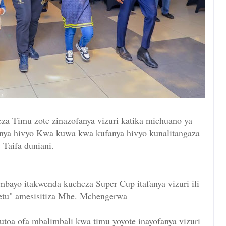
za Timu zote zinazofanya vizuri katika michuano ya
anya hivyo Kwa kuwa kwa kufanya hivyo kunalitangaza
Taifa duniani.
ayo itakwenda kucheza Super Cup itafanya vizuri ili
letu" amesisitiza Mhe. Mchengerwa
toa ofa mbalimbali kwa timu yoyote inayofanya vizuri