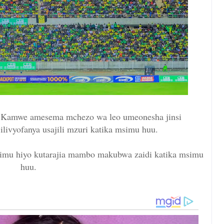
 Kamwe amesema mchezo wa leo umeonesha jinsi
ilivyofanya usajili mzuri katika msimu huu.
mu hiyo kutarajia mambo makubwa zaidi katika msimu
huu.