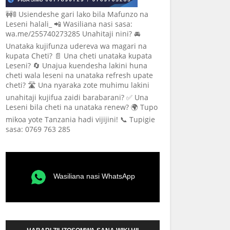
🚧🚦 Usiendeshe gari lako bila Mafunzo na
Leseni halali_ 📲 Wasiliana nasi sasa:
wa.me/255740273285 Unahitaji nini? 🚘
Unataka kujifunza udereva wa magari na
kupata Cheti? 📄 Una cheti unataka kupata
Leseni? 🔄 Unajua kuendesha lakini huna
cheti wala leseni na unataka refresh upate
cheti? 🛣️ Una nyaraka zote muhimu lakini
unahitaji kujifua zaidi barabarani? ✅ Una
Leseni bila cheti na unataka renew? 🌍 Tupo
mikoa yote Tanzania hadi vijijini! 📞 Tupigie
sasa: 0769 763 285
Wasiliana nasi WhatsApp