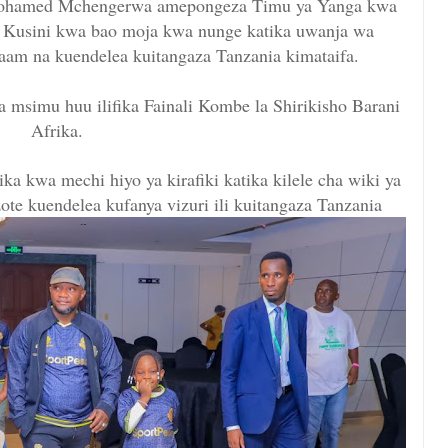
. Mohamed Mchengerwa amepongeza Timu ya Yanga kwa
a Kusini kwa bao moja kwa nunge katika uwanja wa
aam na kuendelea kuitangaza Tanzania kimataifa.
msimu huu ilifika Fainali Kombe la Shirikisho Barani
Afrika.
 kwa mechi hiyo ya kirafiki katika kilele cha wiki ya
e kuendelea kufanya vizuri ili kuitangaza Tanzania