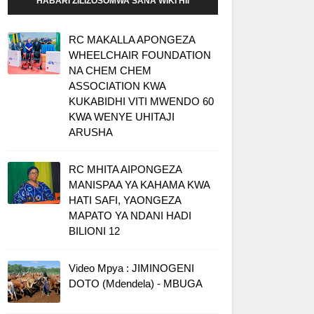
HABARI ZILIZOSOMWA SANA WIKI HII
RC MAKALLA APONGEZA
WHEELCHAIR FOUNDATION
NA CHEM CHEM
ASSOCIATION KWA
KUKABIDHI VITI MWENDO 60
KWA WENYE UHITAJI
ARUSHA
RC MHITA AIPONGEZA
MANISPAA YA KAHAMA KWA
HATI SAFI, YAONGEZA
MAPATO YA NDANI HADI
BILIONI 12
Video Mpya : JIMINOGENI
DOTO (Mdendela) - MBUGA