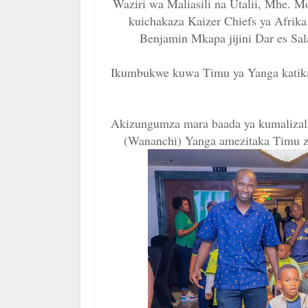
Waziri wa Maliasili na Utalii, Mhe
kuichakaza Kaizer Chiefs ya Afrik
Benjamin Mkapa jijini Dar es Sal
Ikumbukwe kuwa Timu ya Yanga katika 
Akizungumza mara baada ya kumalizalika
(Wananchi) Yanga amezitaka Timu zot