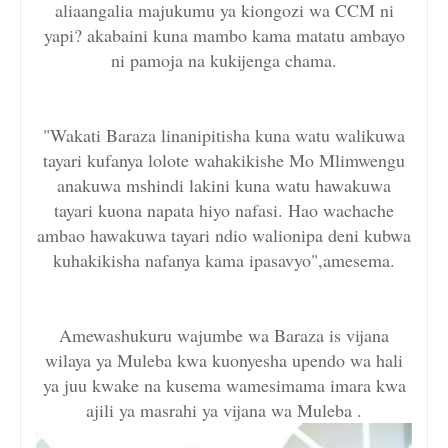
aliaangalia majukumu ya kiongozi wa CCM ni
yapi? akabaini kuna mambo kama matatu ambayo
ni pamoja na kukijenga chama.
"Wakati Baraza linanipitisha kuna watu walikuwa
tayari kufanya lolote wahakikishe Mo Mlimwengu
anakuwa mshindi lakini kuna watu hawakuwa
tayari kuona napata hiyo nafasi. Hao wachache
ambao hawakuwa tayari ndio walionipa deni kubwa
kuhakikisha nafanya kama ipasavyo",amesema.
Amewashukuru wajumbe wa Baraza is vijana
wilaya ya Muleba kwa kuonyesha upendo wa hali
ya juu kwake na kusema wamesimama imara kwa
ajili ya masrahi ya vijana wa Muleba .