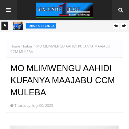
HABARI SHINYANGA
A
DC MASINDI APONGEZA HATUA ZA MLEZI WA KISHAPU
VETERAN
Home
habari
MO MLIMWENGU AAHIDI KUFANYA MAAJABU
CCM MULEBA
MO MLIMWENGU AAHIDI
KUFANYA MAAJABU CCM
MULEBA
Thursday, July 06, 2023