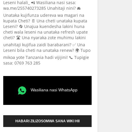
Leseni halali_ 📲 Wasiliana nasi sasa:
wa.me/255740273285 Unahitaji nini? 🚘
Unataka kujifunza udereva wa magari na
kupata Cheti? 📄 Una cheti unataka kupata
Leseni? 🔄 Unajua kuendesha lakini huna
cheti wala leseni na unataka refresh upate
cheti? 🛣️ Una nyaraka zote muhimu lakini
unahitaji kujifua zaidi barabarani? ✅ Una
Leseni bila cheti na unataka renew? 🌍 Tupo
mikoa yote Tanzania hadi vijijini! 📞 Tupigie
sasa: 0769 763 285
Wasiliana nasi WhatsApp
HABARI ZILIZOSOMWA SANA WIKI HII