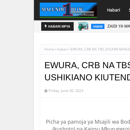
Habari
ANGAMOTO ZAO KWA TRA
ZAIDI YA W
HABARI
HABARI MPYA
Home
habari
EWURA, CRB NA TBS ZASAINI MAKU
EWURA, CRB NA TB
USHIKIANO KIUTEN
Friday, June 30, 2023
Picha ya pamoja ya Msajili wa Bod
(kushoto) na Kaimu Mkurugenzi 