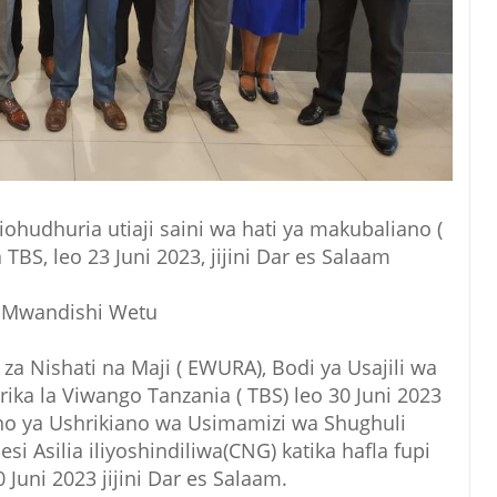
ohudhuria utiaji saini wa hati ya makubaliano (
BS, leo 23 Juni 2023, jijini Dar es Salaam
 Mwandishi Wetu
 Nishati na Maji ( EWURA), Bodi ya Usajili wa
ika la Viwango Tanzania ( TBS) leo 30 Juni 2023
no ya Ushrikiano wa Usimamizi wa Shughuli
i Asilia iliyoshindiliwa(CNG) katika hafla fupi
0 Juni 2023 jijini Dar es Salaam.