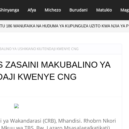
Shinyanga
Afya
Michezo
Burudani
Matukio
Mag
ATU 186 WANUFAIKA NA HUDUMA YA KUPUNGUZA UZITO KWA NJIA YA 
BALINO YA USHIKIANO KIUTENDAJI KWENYE CNG
S ZASAINI MAKUBALINO YA
DAJI KWENYE CNG
i ya Wakandarasi (CRB), Mhandisi. Rhobrn Nkori
Mkuu wa TBS, Bw. Lazaro Msasalaga(katikati)