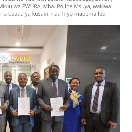
Mkuu wa EWURA, Mha. Poline Msuya, wakiwa
no baada ya kusaini hati hiyo mapema leo.