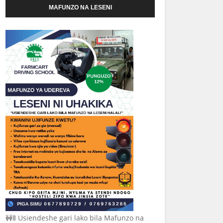
MAFUNZO NA LESENI
🚧🚦 Usiendeshe gari lako bila Mafunzo na