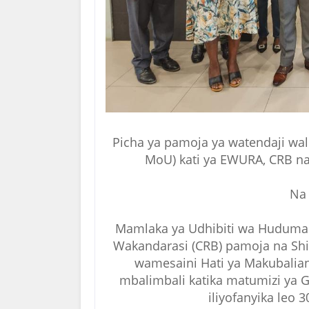
Picha ya pamoja ya watendaji wali
MoU) kati ya EWURA, CRB na T
Na
Mamlaka ya Udhibiti wa Huduma za
Wakandarasi (CRB) pamoja na Shir
wamesaini Hati ya Makubalia
mbalimbali katika matumizi ya Ges
iliyofanyika leo 3