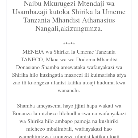
Naibu Mkurugezi Mtendaji wa
Usambazaji kutoka Shirika la Umeme
Tanzania Mhandisi Athanasius
Nangali,akizungumza.
*****
MENEJA wa Shirika la Umeme Tanzania
TANECO, Mkoa wa wa Dodoma Mhandisi
Donasiano Shamba amewataka wafanyakazi wa
Shirika hilo kuzingatia mazoezi ili kuimarisha afya
zao ili kuongeza ufanisi katika utoaji huduma kwa
wananchi.
Shamba ameyasema hayo jijini hapa wakati wa
Bonanza la michezo lilohudhuriwa na wafanyakazi
wa Shirika hilo ambapo pamoja na kushiriki
michezo mbalimbali, wafanyakazi hao
wamehimizwa kuongeza ufanisi katika utoaji