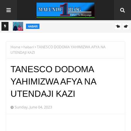
HABARI
 NANE
FCC YATOA ELIMU NANENANE, YALENGA SOKO LENYE
USHINDANI NA ULINZI WA MLAAJI
Home
habari
TANESCO DODOMA YAHIMIZWA AFYA NA
UTENDAJI KAZI
TANESCO DODOMA
YAHIMIZWA AFYA NA
UTENDAJI KAZI
Sunday, June 04, 2023