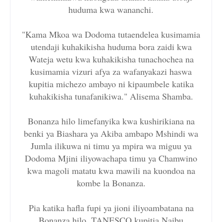
huduma kwa wananchi.
"Kama Mkoa wa Dodoma tutaendelea kusimamia
utendaji kuhakikisha huduma bora zaidi kwa
Wateja wetu kwa kuhakikisha tunachochea na
kusimamia vizuri afya za wafanyakazi haswa
kupitia michezo ambayo ni kipaumbele katika
kuhakikisha tunafanikiwa." Alisema Shamba.
Bonanza hilo limefanyika kwa kushirikiana na
benki ya Biashara ya Akiba ambapo Mshindi wa
Jumla ilikuwa ni timu ya mpira wa miguu ya
Dodoma Mjini iliyowachapa timu ya Chamwino
kwa magoli matatu kwa mawili na kuondoa na
kombe la Bonanza.
Pia katika hafla fupi ya jioni iliyoambatana na
Bonanza hilo, TANESCO kupitia Naibu