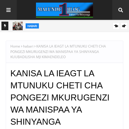
HABARI
 NA
WACHIMBAJI WADOGO NAMUNGO WAOMBA MAFUNZO
ENDELEVU YA USALAMA NA AFYA KAZINI
Home
habari
KANISA LA IEAGT LA MTUNUKU CHETI CHA
PONGEZI MKURUGENZI WA MANISPAA YA SHINYANGA
KUUBADILISHA MJI KIMAENDELEO
KANISA LA IEAGT LA
MTUNUKU CHETI CHA
PONGEZI MKURUGENZI
WA MANISPAA YA
SHINYANGA