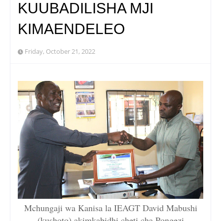
KUUBADILISHA MJI
KIMAENDELEO
Friday, October 21, 2022
Mchungaji wa Kanisa la IEAGT David Mabushi
(kushoto) akimkabidhi cheti cha Pongezi