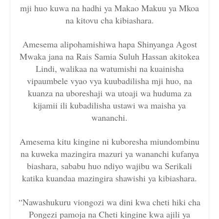
mji huo kuwa na hadhi ya Makao Makuu ya Mkoa
na kitovu cha kibiashara.
Amesema alipohamishiwa hapa Shinyanga Agost
Mwaka jana na Rais Samia Suluh Hassan akitokea
Lindi, walikaa na watumishi na kuainisha
vipaumbele vyao vya kuubadilisha mji huo, na
kuanza na uboreshaji wa utoaji wa huduma za
kijamii ili kubadilisha ustawi wa maisha ya
wananchi.
Amesema kitu kingine ni kuboresha miundombinu
na kuweka mazingira mazuri ya wananchi kufanya
biashara, sababu huo ndiyo wajibu wa Serikali
katika kuandaa mazingira shawishi ya kibiashara.
“Nawashukuru viongozi wa dini kwa cheti hiki cha
Pongezi pamoja na Cheti kingine kwa ajili ya