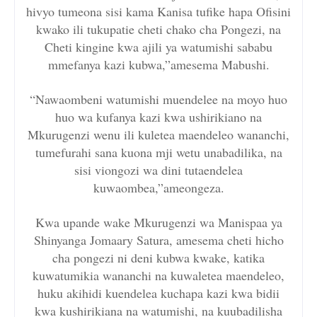
hivyo tumeona sisi kama Kanisa tufike hapa Ofisini
kwako ili tukupatie cheti chako cha Pongezi, na
Cheti kingine kwa ajili ya watumishi sababu
mmefanya kazi kubwa,”amesema Mabushi.
“Nawaombeni watumishi muendelee na moyo huo
huo wa kufanya kazi kwa ushirikiano na
Mkurugenzi wenu ili kuletea maendeleo wananchi,
tumefurahi sana kuona mji wetu unabadilika, na
sisi viongozi wa dini tutaendelea
kuwaombea,”ameongeza.
Kwa upande wake Mkurugenzi wa Manispaa ya
Shinyanga Jomaary Satura, amesema cheti hicho
cha pongezi ni deni kubwa kwake, katika
kuwatumikia wananchi na kuwaletea maendeleo,
huku akihidi kuendelea kuchapa kazi kwa bidii
kwa kushirikiana na watumishi, na kuubadilisha