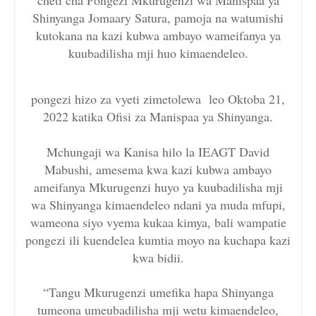
cheti cha Pongezi Mkurugenzi wa Manispaa ya
Shinyanga Jomaary Satura, pamoja na watumishi
kutokana na kazi kubwa ambayo wameifanya ya
kuubadilisha mji huo kimaendeleo.
pongezi hizo za vyeti zimetolewa leo Oktoba 21,
2022 katika Ofisi za Manispaa ya Shinyanga.
Mchungaji wa Kanisa hilo la IEAGT David
Mabushi, amesema kwa kazi kubwa ambayo
ameifanya Mkurugenzi huyo ya kuubadilisha mji
wa Shinyanga kimaendeleo ndani ya muda mfupi,
wameona siyo vyema kukaa kimya, bali wampatie
pongezi ili kuendelea kumtia moyo na kuchapa kazi
kwa bidii.
“Tangu Mkurugenzi umefika hapa Shinyanga
tumeona umeubadilisha mji wetu kimaendeleo,