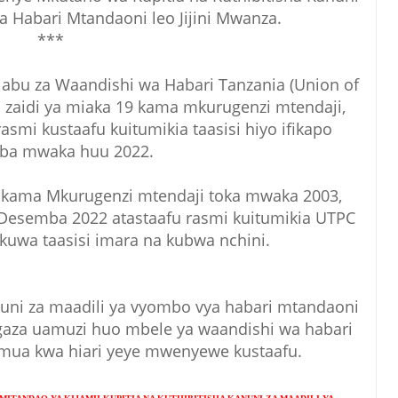
a Habari Mtandaoni leo Jijini Mwanza.
***
abu za Waandishi wa Habari Tanzania (Union of
 zaidi ya miaka 19 kama mkurugenzi mtendaji,
mi kustaafu kuitumikia taasisi hiyo ifikapo
ba mwaka huu 2022.
o kama Mkurugenzi mtendaji toka mwaka 2003,
esemba 2022 atastaafu rasmi kuitumikia UTPC
uwa taasisi imara na kubwa nchini.
uni za maadili ya vyombo vya habari mtandaoni
ngaza uamuzi huo mbele ya waandishi wa habari
mua kwa hiari yeye mwenyewe kustaafu.