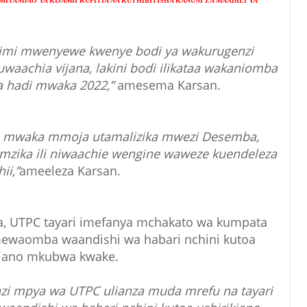
ITANDAO YA KIJAMII KUPITIA NA KUTHIBITISHA KANUNI ZA MAADILI YA
imi mwenyewe kwenye bodi ya wakurugenzi
uwaachia vijana, lakini bodi ilikataa wakaniomba
 hadi mwaka 2022,”
amesema Karsan.
ule mwaka mmoja utamalizika mwezi Desemba,
zika ili niwaachie wengine waweze kuendeleza
ii,”
ameeleza Karsan.
 UTPC tayari imefanya mchakato wa kumpata
waomba waandishi wa habari nchini kutoa
kiano mkubwa kwake.
i mpya wa UTPC ulianza muda mrefu na tayari