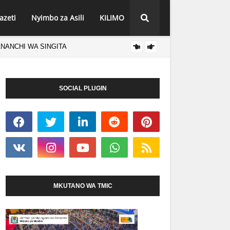
azeti
Nyimbo za Asili
KILIMO
ANANCHI WA SINGITA
HABARI SHINYANG
SOCIAL PLUGIN
MKUTANO WA TMIC