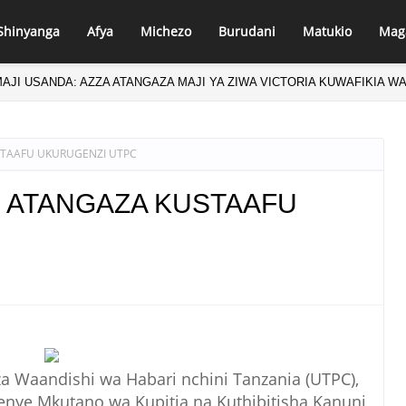
Shinyanga
Afya
Michezo
Burudani
Matukio
Mag
AJI USANDA: AZZA ATANGAZA MAJI YA ZIWA VICTORIA KUWAFIKIA W
TAAFU UKURUGENZI UTPC
 ATANGAZA KUSTAAFU
 Waandishi wa Habari nchini Tanzania (UTPC),
nye Mkutano wa Kupitia na Kuthibitisha Kanuni