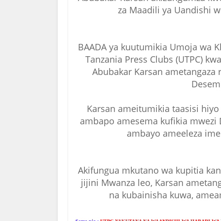
za Maadili ya Uandishi w
BAADA ya kuutumikia Umoja wa Kl
Tanzania Press Clubs (UTPC) kwa
Abubakar Karsan ametangaza ras
Desem
Karsan ameitumikia taasisi hiy
ambapo amesema kufikia mwezi D
ambayo ameeleza imek
Akifungua mkutano wa kupitia kan
jijini Mwanza leo, Karsan ameta
na kubainisha kuwa, amea