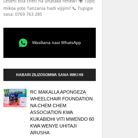
Leseni bila cheti na unataka renew? 🌍 Tupo
mikoa yote Tanzania hadi vijijini! 📞 Tupigie
sasa: 0769 763 285
Wasiliana nasi WhatsApp
HABARI ZILIZOSOMWA SANA WIKI HII
RC MAKALLA APONGEZA
WHEELCHAIR FOUNDATION
NA CHEM CHEM
ASSOCIATION KWA
KUKABIDHI VITI MWENDO 60
KWA WENYE UHITAJI
ARUSHA