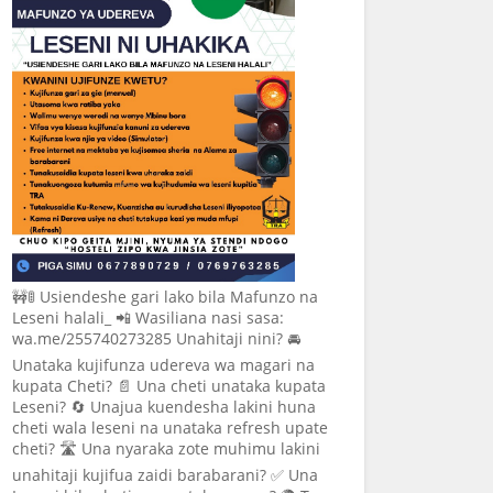
🚧🚦 Usiendeshe gari lako bila Mafunzo na
Leseni halali_ 📲 Wasiliana nasi sasa:
wa.me/255740273285 Unahitaji nini? 🚘
Unataka kujifunza udereva wa magari na
kupata Cheti? 📄 Una cheti unataka kupata
Leseni? 🔄 Unajua kuendesha lakini huna
cheti wala leseni na unataka refresh upate
cheti? 🛣️ Una nyaraka zote muhimu lakini
unahitaji kujifua zaidi barabarani? ✅ Una