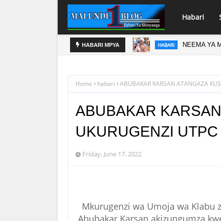
Habari
NEEMA YA M
HABARI
HABARI MPYA
Home
habari
ABUBAKAR KARSAN ATANGAZA KUS
ABUBAKAR KARSAN
UKURUGENZI UTPC
Friday, June 17, 2022
Mkurugenzi wa Umoja wa Klabu za
Abubakar Karsan akizungumza kwe