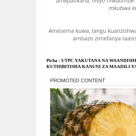
amepatikana, hivyo niwaombe w
mkubwa k
Amesema kuwa, tangu kuanzishwa
ambazo zimefanya taasis
Picha : UTPC YAKUTANA NA WAANDISH
KUTHIBITISHA KANUNI ZA MAADILI Y