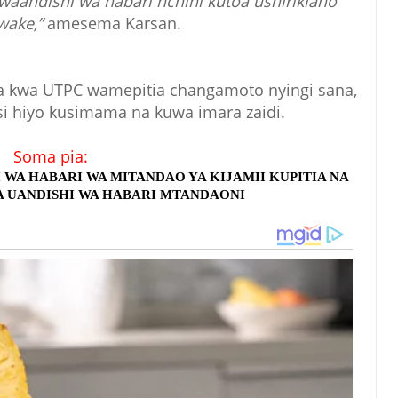
aandishi wa habari nchini kutoa ushirikiano
wake,”
amesema Karsan.
 kwa UTPC wamepitia changamoto nyingi sana,
i hiyo kusimama na kuwa imara zaidi.
Soma pia:
I WA HABARI WA MITANDAO YA KIJAMII KUPITIA NA
A UANDISHI WA HABARI MTANDAONI