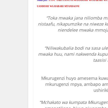
Soma pia :
UTPC YAKUTANA NA WAANDISHI WA HABARI WA M
UANDISHI WA HABARI MTANDAONI
“Toka mwaka jana niliomba m
nistaafu, nikapumzike na niweze k
niendelee mwaka mmoja
“Niliwakubalia bodi na sasa 
mwaka huu, nami nakwenda kupum
taasisi h
Mkurugenzi huyo amesema kuwa,
mkurugenzi mpya, ambapo ame
ushiri
“Mchakato wa kumpata Mkurugenz