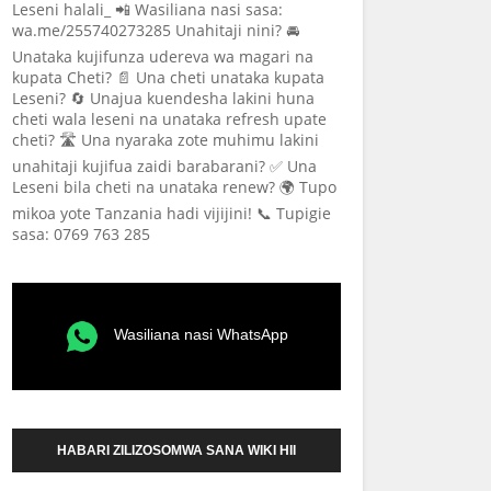
Leseni halali_ 📲 Wasiliana nasi sasa:
wa.me/255740273285 Unahitaji nini? 🚘
Unataka kujifunza udereva wa magari na
kupata Cheti? 📄 Una cheti unataka kupata
Leseni? 🔄 Unajua kuendesha lakini huna
cheti wala leseni na unataka refresh upate
cheti? 🛣️ Una nyaraka zote muhimu lakini
unahitaji kujifua zaidi barabarani? ✅ Una
Leseni bila cheti na unataka renew? 🌍 Tupo
mikoa yote Tanzania hadi vijijini! 📞 Tupigie
sasa: 0769 763 285
Wasiliana nasi WhatsApp
HABARI ZILIZOSOMWA SANA WIKI HII