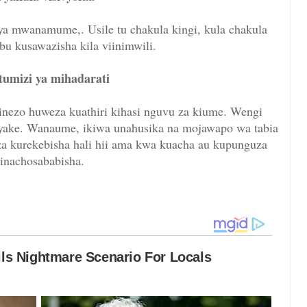
a mwanamume,. Usile tu chakula kingi, kula chakula
ibu kusawazisha kila viinimwili.
tumizi ya mihadarati
inezo huweza kuathiri kihasi nguvu za kiume. Wengi
 yake. Wanaume, ikiwa unahusika na mojawapo wa tabia
za kurekebisha hali hii ama kwa kuacha au kupunguza
inachosababisha.