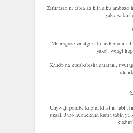
Zifuatazo ni tabia za kila siku ambazo
yako ya kush
1
Matangazo ya sigara huandamana kila 
yako’, wengi hup
Kando na kusababisha saratani, uvuta
utend
2
Unywaji pombe kupita kiasi ni tabia
uzazi. Japo huonekana kama tabia ya k
kushiri