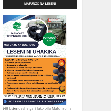
MAFUNZO NA LESENI
🚧🚦 Usiendeshe gari lako bila Mafunzo na