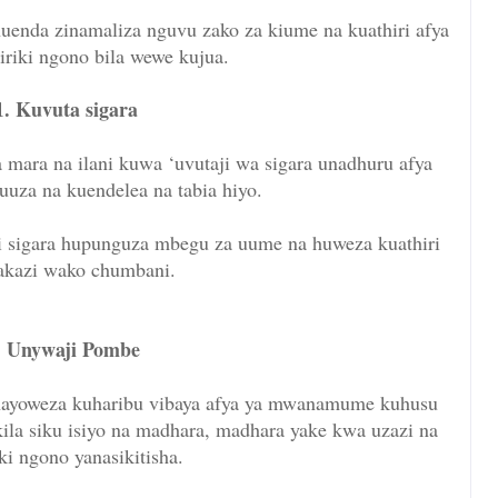
 huenda zinamaliza nguvu zako za kiume na kuathiri afya
iriki ngono bila wewe kujua.
. Kuvuta sigara
mara na ilani kuwa ‘uvutaji wa sigara unadhuru afya
uuza na kuendelea na tabia hiyo.
ji sigara hupunguza mbegu za uume na huweza kuathiri
akazi wako chumbani.
. Unywaji Pombe
 inayoweza kuharibu vibaya afya ya mwanamume kuhusu
ila siku isiyo na madhara, madhara yake kwa uzazi na
ki ngono yanasikitisha.