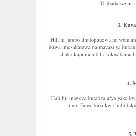
Usihadaiwe na 
3. Kuva
Hili ni jambo linalopuuzwa na wana
ikiwa imesakamwa na mavazi ya kubana, 
chako kupumua bila kukisakama hal
4. 
Hali hii inaweza kutatiza afya yako
mno. Fanya kazi kwa bidii lak
5. 