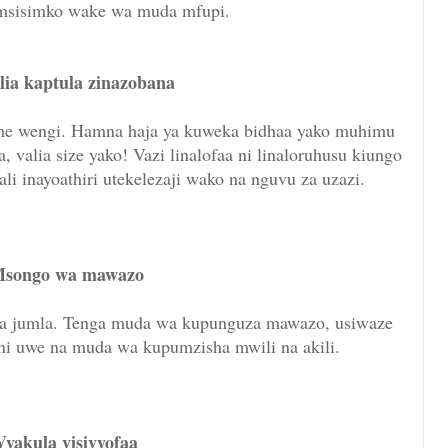
msisimko wake wa muda mfupi.
lia kaptula zinazobana
ume wengi. Hamna haja ya kuweka bidhaa yako muhimu
valia size yako! Vazi linalofaa ni linaloruhusu kiungo
i inayoathiri utekelezaji wako na nguvu za uzazi.
Msongo wa mawazo
 kwa jumla. Tenga muda wa kupunguza mawazo, usiwaze
ini uwe na muda wa kupumzisha mwili na akili.
Vyakula visivyofaa