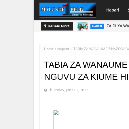
Habari
ANGAMOTO ZAO KWA TRA
ZAIDI YA W
HABARI
HABARI MPYA
Home
mapenzi
TABIA ZA WANAUME ZINAZODAIW
TABIA ZA WANAUME
NGUVU ZA KIUME HI
Thursday, June 02, 2022