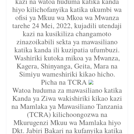
kazi na watoa huduma katika kanda
hiyo kilichofanyika katika ukumbi wa
ofisi ya Mkuu wa Mkoa wa Mwanza
tarehe 24 Mei, 2022, kujadili utendaji
kazi na kusikiliza changamoto
zinazoikabili sekta ya mawasiliano
katika kanda ili kuzipatia ufumbuzi.
Washiriki kutoka mikoa ya Mwanza,
Kagera, Shinyanga, Geita, Mara na
Simiyu wameshiriki kikao hicho.
Picha na TCRA
Watoa huduma za mawasiliano katika
Kanda ya Ziwa wakishiriki kikao kazi
na Mamlaka ya Mawasiliano Tanzania
(TCRA) kilichoongozwa na
Mkurugenzi Mkuu wa Mamlaka hiyo
Dkt. Jabiri Bakari na kufanyika katika