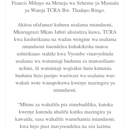
Francis Mihayo na Meneja wa Sehemu ya Masuala
ya Wateja TCRA Bw. Thadayo Ringo.
Akitoa ufafanuzi kuhusu usalama mtandaoni,
Mkurugenzi Mkuu Jabiri alisisitiza kuwa, TCRA
kwa kushirikiana na wadau wengine wa usalama
mtandaoni itaendelea kuhakikisha inatoa
ushirikiano stahiki kwa Vyombo vinavyolinda
usalama wa watumiaji huduma za mawasiliano
nchini, ili watumiaji wajisikie huru kutumia
huduma hizo pasipo wasiwasi wa usalama wao
wakati wote wanapokuwa kwenye mazingira ya
mtandaoni.
“Mbinu za wahalifu pia zimebadilika, kutoka
kwenye kutenda uhalifu katika mazingira ya
kawaida, sasa wahalifu wamehamia mtandaoni;
kwa hiyo jinsi inavyoendelea na sisi lazima