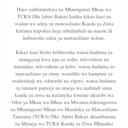
Hayo yalibainishwa na Mkurugenzi Mkuu wa
TCRA Dkt Jabiri Bakari katika kikao kazi na
wadau wa sekta ya mawasiliano Kanda ya Ziwa
kufanya kupokea hoja mbalimbali na maoni ili
kuboresha sekta ya mawasiliano nchini.
Kikao kazi hicho kilihusisha watoa huduma za
utangazaji kwa njia ya redio, televisheni na
mitandao, televisheni za kebo, watoa huduma za
mawasiliano ya simu, wamiliki wa kampuni za
usafirishaji wa vifurushi na vipeto, watoa huduma
za intaneti pamoja na umoja wa mafundi simu
kanda ya ziwa na kufanyika kwenye ukumbi wa
Ofisi ya Mkuu wa Mkoa wa Mwanza kikiongozwa
na Mkurugenzi Mkuu wa Mamlaka ya Mawasiliano
Tanzania (TCRA) Dkt. Jabiri Bakari akiambatana
na Meneja wa TCRA Kanda ya Ziwa Mhandisi