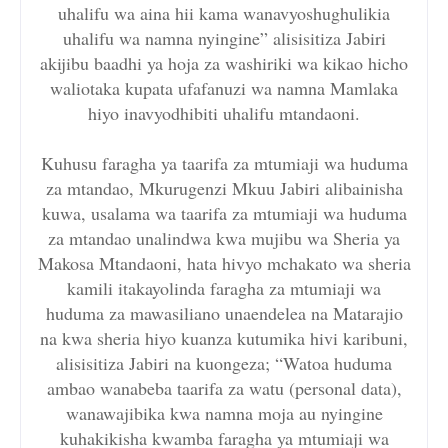
uhalifu wa aina hii kama wanavyoshughulikia
uhalifu wa namna nyingine” alisisitiza Jabiri
akijibu baadhi ya hoja za washiriki wa kikao hicho
waliotaka kupata ufafanuzi wa namna Mamlaka
hiyo inavyodhibiti uhalifu mtandaoni.
Kuhusu faragha ya taarifa za mtumiaji wa huduma
za mtandao, Mkurugenzi Mkuu Jabiri alibainisha
kuwa, usalama wa taarifa za mtumiaji wa huduma
za mtandao unalindwa kwa mujibu wa Sheria ya
Makosa Mtandaoni, hata hivyo mchakato wa sheria
kamili itakayolinda faragha za mtumiaji wa
huduma za mawasiliano unaendelea na Matarajio
na kwa sheria hiyo kuanza kutumika hivi karibuni,
alisisitiza Jabiri na kuongeza; “Watoa huduma
ambao wanabeba taarifa za watu (personal data),
wanawajibika kwa namna moja au nyingine
kuhakikisha kwamba faragha ya mtumiaji wa