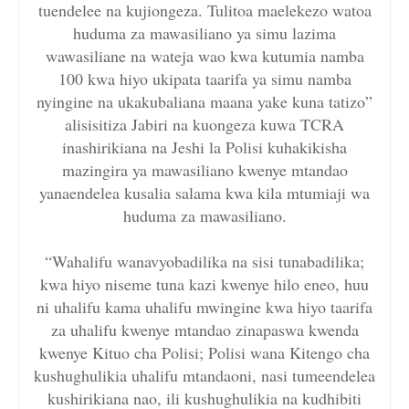
tuendelee na kujiongeza. Tulitoa maelekezo watoa
huduma za mawasiliano ya simu lazima
wawasiliane na wateja wao kwa kutumia namba
100 kwa hiyo ukipata taarifa ya simu namba
nyingine na ukakubaliana maana yake kuna tatizo”
alisisitiza Jabiri na kuongeza kuwa TCRA
inashirikiana na Jeshi la Polisi kuhakikisha
mazingira ya mawasiliano kwenye mtandao
yanaendelea kusalia salama kwa kila mtumiaji wa
huduma za mawasiliano.
“Wahalifu wanavyobadilika na sisi tunabadilika;
kwa hiyo niseme tuna kazi kwenye hilo eneo, huu
ni uhalifu kama uhalifu mwingine kwa hiyo taarifa
za uhalifu kwenye mtandao zinapaswa kwenda
kwenye Kituo cha Polisi; Polisi wana Kitengo cha
kushughulikia uhalifu mtandaoni, nasi tumeendelea
kushirikiana nao, ili kushughulikia na kudhibiti