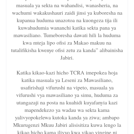
masuala ya sekta na wahandisi, wanasheria, na
wachumi wakakushauri zaidi jinsi ya kuboresha na
kupanua huduma unazotoa na kuongeza tija ili
kuwahudumia wananchi katika sekta pana ya
mawasiliano. Tumeboresha dawati hili la huduma
kwa mteja lipo ofisi za Makao makuu na
tutalifikisha kwenye ofisi zetu za kanda” alibainisha
Jabiri.
Katika kikao-kazi hicho TCRA imepokea hoja
katika masuala ya Leseni za Mawasiliano,
usafirishaji vifurushi na vipeto, masuala ya
vifurushi vya mawasiliano ya simu, huduma za
utangazaji na posta na kuahidi kuyafanyia kazi
mapendekezo ya wadau wa sekta kama
yalivyopokelewa kutoka kanda ya ziwa; ambapo
Mkurugenzi Mkuu Jabiri alisisitiza kuwa lengo la
kikao hicho kama ilivyo kwa vikao vingine ni