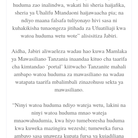
huduma zao inalindwa, wakati hii sheria haijafika,
sheria ya Uhalifu Mtandaoni haijawaacha pia; na
ndiyo maana falsafa tuliyonayo hivi sasa ni
kuhakikisha tunaongeza jitihada za Ufuatiliaji kwa
watoa huduma wetu wote” alisisitiza Jabiri.
Aidha, Jabiri aliwaeleza wadau hao kuwa Mamlaka
ya Mawasiliano Tanzania inaandaa kituo cha taarifa
cha kimtandao ‘portal’ kiitwacho Tanzanite mahali
ambapo watoa huduma za mawasiliano na wadau
watapata taarifa mbalimbali zinazohusu sekta ya
mawasiliano.
“Ninyi watoa huduma ndiyo wateja wetu, lakini na
ninyi watoa huduma mnao wateja
mnaowahudumia, kwa hiyo tumeboresha huduma
kwa kuweka mazingira wezeshi; tumeweka fursa
ambayo sasa unaweza kupata fursa ya kujadiliana