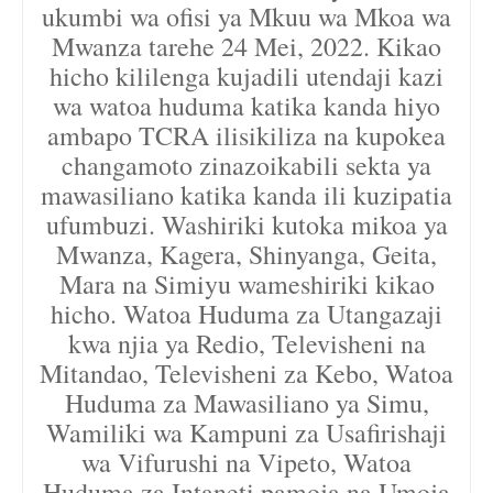
ukumbi wa ofisi ya Mkuu wa Mkoa wa
Mwanza tarehe 24 Mei, 2022. Kikao
hicho kililenga kujadili utendaji kazi
wa watoa huduma katika kanda hiyo
ambapo TCRA ilisikiliza na kupokea
changamoto zinazoikabili sekta ya
mawasiliano katika kanda ili kuzipatia
ufumbuzi. Washiriki kutoka mikoa ya
Mwanza, Kagera, Shinyanga, Geita,
Mara na Simiyu wameshiriki kikao
hicho. Watoa Huduma za Utangazaji
kwa njia ya Redio, Televisheni na
Mitandao, Televisheni za Kebo, Watoa
Huduma za Mawasiliano ya Simu,
Wamiliki wa Kampuni za Usafirishaji
wa Vifurushi na Vipeto, Watoa
Huduma za Intaneti pamoja na Umoja