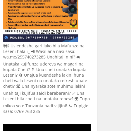
🚧🚦 Usiendeshe gari lako bila Mafunzo na
Leseni halali_ 📲 Wasiliana nasi sasa:
wa.me/255740273285 Unahitaji nini? 🚘
Unataka kujifunza udereva wa magari na
kupata Cheti? 📄 Una cheti unataka kupata
Leseni? 🔄 Unajua kuendesha lakini huna
cheti wala leseni na unataka refresh upate
cheti? 🛣️ Una nyaraka zote muhimu lakini
unahitaji kujifua zaidi barabarani? ✅ Una
Leseni bila cheti na unataka renew? 🌍 Tupo
mikoa yote Tanzania hadi vijijini! 📞 Tupigie
sasa: 0769 763 285