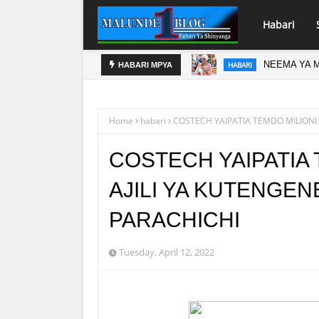
Habari
NEEMA YA M
HABARI
HABARI MPYA
Home
habari
COSTECH YAIPATIA TEMDO MILIONI
COSTECH YAIPATIA 
AJILI YA KUTENGE
PARACHICHI
Tuesday, April 12, 2022