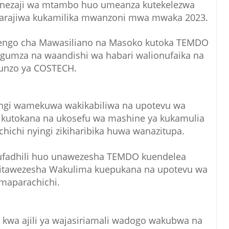
genezaji wa mtambo huo umeanza kutekelezwa
arajiwa kukamilika mwanzoni mwa mwaka 2023.
ngo cha Mawasiliano na Masoko kutoka TEMDO
ngumza na waandishi wa habari walionufaika na
unzo ya COSTECH.
gi wamekuwa wakikabiliwa na upotevu wa
a kutokana na ukosefu wa mashine ya kukamulia
ichi nyingi zikiharibika huwa wanazitupa.
 ufadhili huo unawezesha TEMDO kuendelea
itawezesha Wakulima kuepukana na upotevu wa
maparachichi.
 kwa ajili ya wajasiriamali wadogo wakubwa na