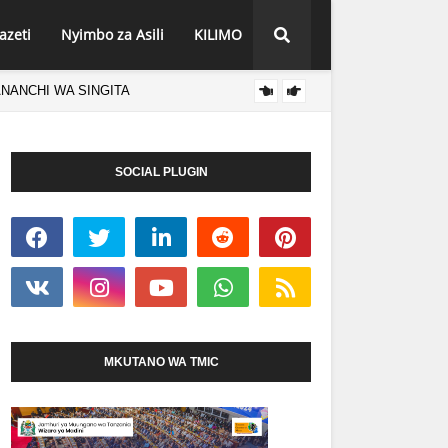
azeti
Nyimbo za Asili
KILIMO
ANANCHI WA SINGITA
HABARI SHINYANG
SOCIAL PLUGIN
MKUTANO WA TMIC