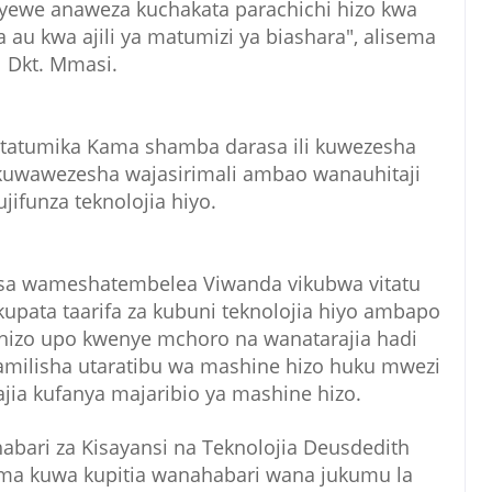
we anaweza kuchakata parachichi hizo kwa
a au kwa ajili ya matumizi ya biashara", alisema
Dkt. Mmasi.
itatumika Kama shamba darasa ili kuwezesha
kuwawezesha wajasirimali ambao wanauhitaji
jifunza teknolojia hiyo.
asa wameshatembelea Viwanda vikubwa vitatu
 kupata taarifa za kubuni teknolojia hiyo ambapo
hizo upo kwenye mchoro na wanatarajia hadi
ilisha utaratibu wa mashine hizo huku mwezi
ajia kufanya majaribio ya mashine hizo.
bari za Kisayansi na Teknolojia Deusdedith
ma kuwa kupitia wanahabari wana jukumu la