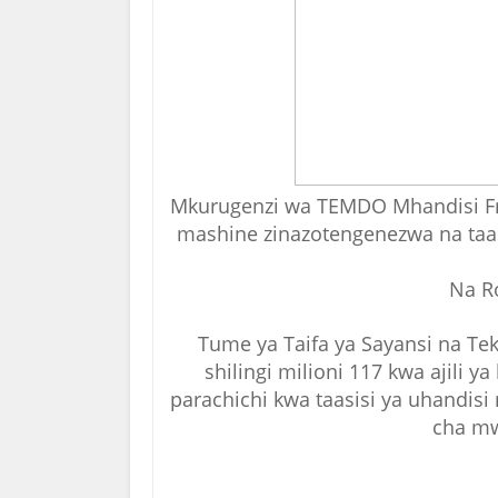
Mkurugenzi wa TEMDO Mhandisi Fr
mashine zinazotengenezwa na taa
Na R
Tume ya Taifa ya Sayansi na Tek
shilingi milioni 117 kwa ajili
parachichi kwa taasisi ya uhandis
cha mw