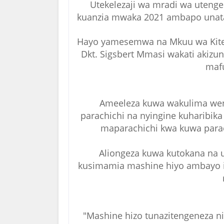
Utekelezaji wa mradi wa uten
kuanzia mwaka 2021 ambapo unat
Hayo yamesemwa na Mkuu wa Kite
Dkt. Sigsbert Mmasi wakati akizu
maf
Ameeleza kuwa wakulima wen
parachichi na nyingine kuharibik
maparachichi kwa kuwa parach
Aliongeza kuwa kutokana na
kusimamia mashine hiyo ambayo 
"Mashine hizo tunazitengeneza ni