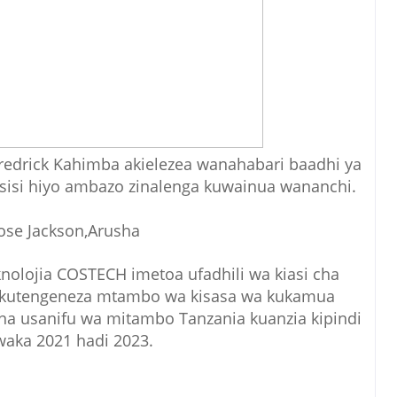
edrick Kahimba akielezea wanahabari baadhi ya
sisi hiyo ambazo zinalenga kuwainua wananchi.
ose Jackson,Arusha
nolojia COSTECH imetoa ufadhili wa kiasi cha
 ya kutengeneza mtambo wa kisasa wa kukamua
i na usanifu wa mitambo Tanzania kuanzia kipindi
aka 2021 hadi 2023.