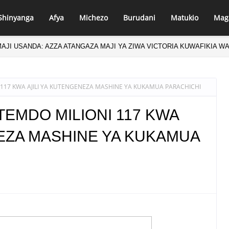
Shinyanga
Afya
Michezo
Burudani
Matukio
Mag
AJI USANDA: AZZA ATANGAZA MAJI YA ZIWA VICTORIA KUWAFIKIA W
 117 KWA AJILI YA KUTENGENEZA MASHINE YA KUKAMUA PARACHICHI
TEMDO MILIONI 117 KWA
NEZA MASHINE YA KUKAMUA