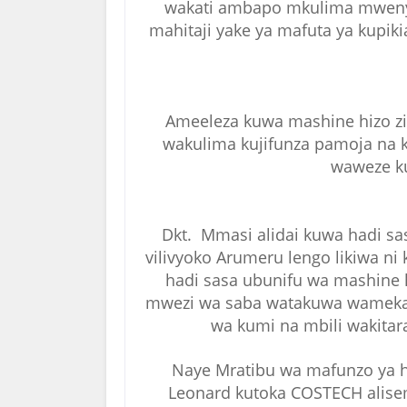
wakati ambapo mkulima mwenye
mahitaji yake ya mafuta ya kupiki
Ameeleza kuwa mashine hizo z
wakulima kujifunza pamoja na 
waweze ku
Dkt. Mmasi alidai kuwa hadi s
vilivyoko Arumeru lengo likiwa ni
hadi sasa ubunifu wa mashine 
mwezi wa saba watakuwa wamekam
wa kumi na mbili wakitar
Naye Mratibu wa mafunzo ya ha
Leonard kutoka COSTECH alise