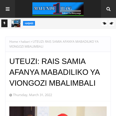
HABARI
I KWA
BOT YAWEKA WAZI SABABU ZA KUFUNGUA SOKO LA
DHAMANA KWA WAWEKEZAJI WOTE WA KIGENI
Home
habari
UTEUZI: RAIS SAMIA AFANYA MABADILIKO YA
VIONGOZI MBALIMBALI
UTEUZI: RAIS SAMIA
AFANYA MABADILIKO YA
VIONGOZI MBALIMBALI
Thursday, March 31, 2022